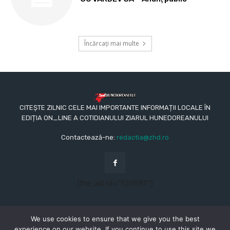
Încărcați mai multe
CITEȘTE ZILNIC CELE MAI IMPORTANTE INFORMAȚII LOCALE ÎN
EDIȚIA ON_LINE A COTIDIANULUI ZIARUL HUNEDOREANULUI
Contactează-ne:
redactia@zhd.ro
[the_ad id="120597"]
We use cookies to ensure that we give you the best
experience on our website. If you continue to use this site we