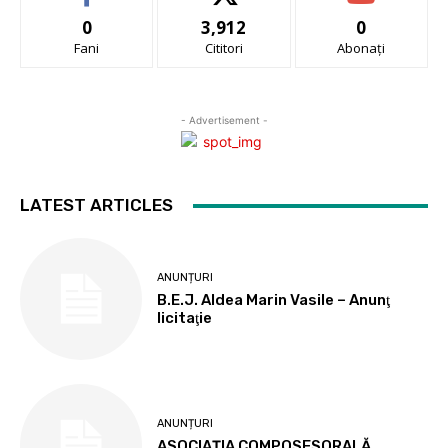
0
3,912
0
Fani
Cititori
Abonați
- Advertisement -
LATEST ARTICLES
ANUNȚURI
B.E.J. Aldea Marin Vasile – Anunţ
licitaţie
ANUNȚURI
ASOCIAȚIA COMPOSESORALĂ