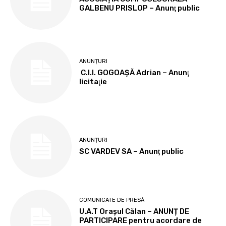
GALBENU PRISLOP – Anunţ public
ANUNȚURI
C.I.I. GOGOAŞĂ Adrian – Anunţ
licitaţie
ANUNȚURI
SC VARDEV SA – Anunţ public
COMUNICATE DE PRESĂ
U.A.T Orașul Călan – ANUNȚ DE
PARTICIPARE pentru acordare de