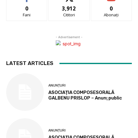
0
3,912
0
Fani
Cititori
Abonați
- Advertisement -
LATEST ARTICLES
ANUNȚURI
ASOCIAȚIA COMPOSESORALĂ
GALBENU PRISLOP – Anunţ public
ANUNȚURI
ASOCIAȚIA COMPOSESORALĂ