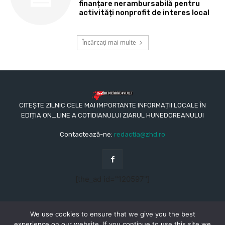
finanțare nerambursabilă pentru
activități nonprofit de interes local
Încărcați mai multe
CITEȘTE ZILNIC CELE MAI IMPORTANTE INFORMAȚII LOCALE ÎN
EDIȚIA ON_LINE A COTIDIANULUI ZIARUL HUNEDOREANULUI
Contactează-ne:
redactia@zhd.ro
[the_ad id="120597"]
We use cookies to ensure that we give you the best
experience on our website. If you continue to use this site we