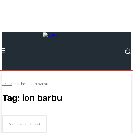
Acasă
Etichete
Ion barbu
Tag:
ion barbu
Niciun articol afișat