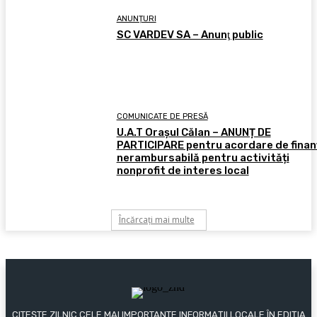
ANUNȚURI
SC VARDEV SA – Anunţ public
COMUNICATE DE PRESĂ
U.A.T Orașul Călan – ANUNȚ DE
PARTICIPARE pentru acordare de finan
nerambursabilă pentru activități
nonprofit de interes local
Încărcați mai multe
CITEȘTE ZILNIC CELE MAI IMPORTANTE INFORMAȚII LOCALE ÎN EDIȚIA