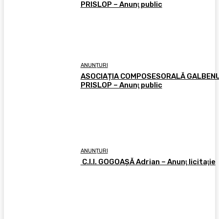
PRISLOP – Anunţ public
ANUNȚURI
ASOCIAȚIA COMPOSESORALĂ GALBEN
PRISLOP – Anunţ public
ANUNȚURI
C.I.I. GOGOAŞĂ Adrian – Anunţ licitaţie