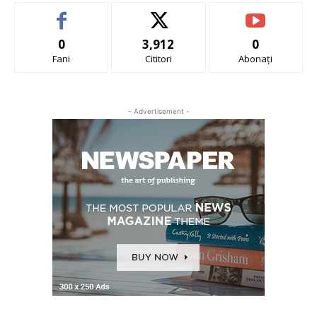
0
3,912
0
Fani
Cititori
Abonați
- Advertisement -