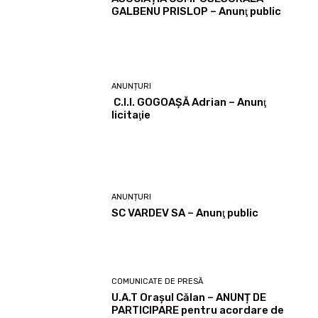
GALBENU PRISLOP – Anunţ public
ANUNȚURI
C.I.I. GOGOAŞĂ Adrian – Anunţ
licitaţie
ANUNȚURI
SC VARDEV SA – Anunţ public
COMUNICATE DE PRESĂ
U.A.T Orașul Călan – ANUNȚ DE
PARTICIPARE pentru acordare de