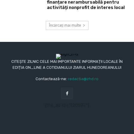
finanțare nerambursabilă pentru
activități nonprofit de interes local
Încărcați mai multe
CITEȘTE ZILNIC CELE MAI IMPORTANTE INFORMAȚII LOCALE ÎN
EDIȚIA ON_LINE A COTIDIANULUI ZIARUL HUNEDOREANULUI
Contactează-ne:
redactia@zhd.ro
[the_ad id="120597"]