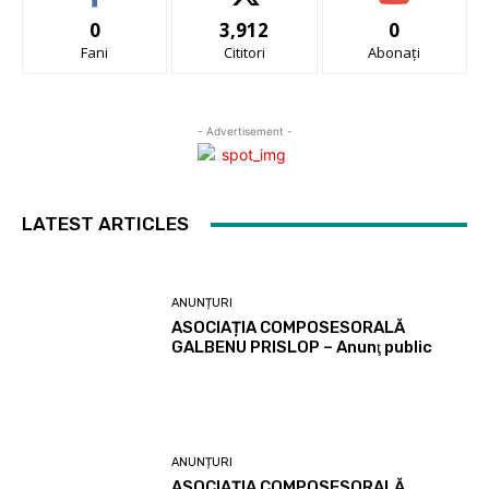
0
3,912
0
Fani
Cititori
Abonați
- Advertisement -
LATEST ARTICLES
ANUNȚURI
ASOCIAȚIA COMPOSESORALĂ
GALBENU PRISLOP – Anunţ public
ANUNȚURI
ASOCIAȚIA COMPOSESORALĂ