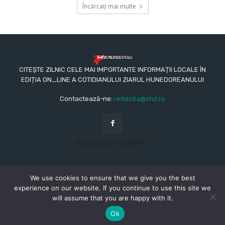
Încărcați mai multe
CITEȘTE ZILNIC CELE MAI IMPORTANTE INFORMAȚII LOCALE ÎN
EDIȚIA ON_LINE A COTIDIANULUI ZIARUL HUNEDOREANULUI
Contactează-ne:
redactia@zhd.ro
[the_ad id="120597"]
We use cookies to ensure that we give you the best
experience on our website. If you continue to use this site we
will assume that you are happy with it.
© Copyright - 2015 - 2023 - Ziarul Hunedoreanului
CONTACT
REDACŢIA
TERMENI ȘI CONDIȚII
Ok
POLITICA DE CONFIDENȚIALITATE