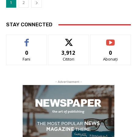
1
2
STAY CONNECTED
0
3,912
0
Fani
Cititori
Abonați
- Advertisement -