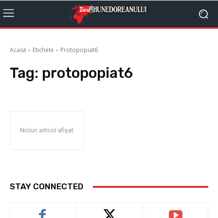
Acasă
Etichete
Protopopiat6
Tag:
protopopiat6
Niciun articol afișat
STAY CONNECTED