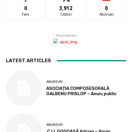
0
3,912
0
Fani
Cititori
Abonați
- Advertisement -
LATEST ARTICLES
ANUNȚURI
ASOCIAȚIA COMPOSESORALĂ
GALBENU PRISLOP – Anunţ public
ANUNȚURI
C.I.I. GOGOAŞĂ Adrian – Anunţ