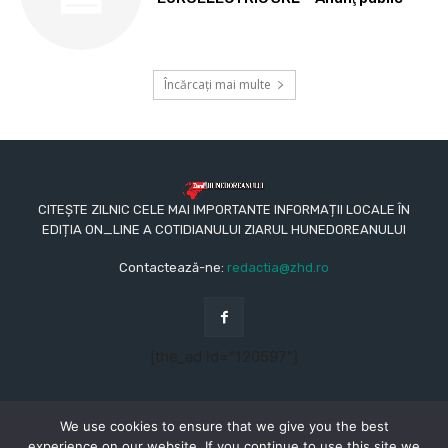
Încărcați mai multe
CITEȘTE ZILNIC CELE MAI IMPORTANTE INFORMAȚII LOCALE ÎN
EDIȚIA ON_LINE A COTIDIANULUI ZIARUL HUNEDOREANULUI
Contactează-ne:
redactia@zhd.ro
[the_ad id="120597"]
We use cookies to ensure that we give you the best
experience on our website. If you continue to use this site we