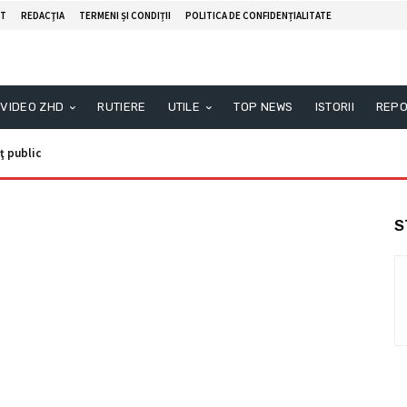
T
REDACŢIA
TERMENI ȘI CONDIȚII
POLITICA DE CONFIDENȚIALITATE
VIDEO ZHD
RUTIERE
UTILE
TOP NEWS
ISTORII
REPO
ţ public
S