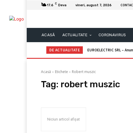
C
CONTAC
17.6
Deva
vineri, august 7, 2026
ACASĂ
ACTUALITATE
CORONAVIRUS
DE ACTUALITATE
EUROELECTRIC SRL – Anun
Acasă
Etichete
Robert muszic
Tag:
robert muszic
Niciun articol afișat