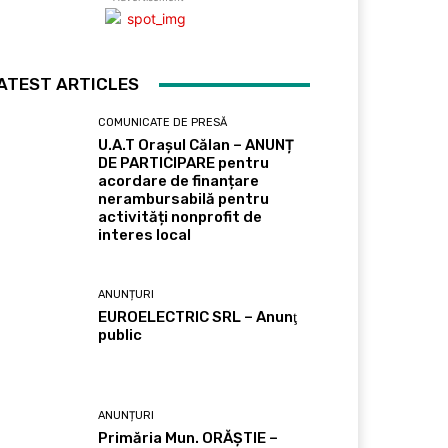
ATEST ARTICLES
COMUNICATE DE PRESĂ
U.A.T Orașul Călan – ANUNȚ
DE PARTICIPARE pentru
acordare de finanțare
nerambursabilă pentru
activități nonprofit de
interes local
ANUNȚURI
EUROELECTRIC SRL – Anunţ
public
ANUNȚURI
Primăria Mun. ORĂȘTIE –