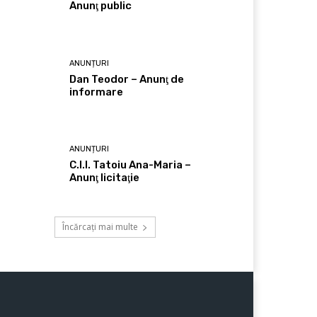
Anunţ public
ANUNȚURI
Dan Teodor – Anunţ de
informare
ANUNȚURI
C.I.I. Tatoiu Ana-Maria –
Anunţ licitaţie
Încărcați mai multe