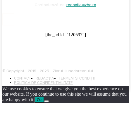
Contactează-ne:
redactia@zhd.ro
[the_ad id="120597"]
© Copyright - 2015 - 2023 - Ziarul Hunedoreanului
CONTACT
REDACŢIA
TERMENI ȘI CONDIȚII
POLITICA DE CONFIDENȚIALITATE
We use cookies to ensure that we give you the best experience on
our website. If you continue to use this site we will assume that you
are happy with it.
Ok