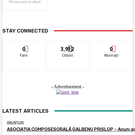
Niciun articol afișat
STAY CONNECTED
0
3,912
0
Fani
Cititori
Abonați
- Advertisement -
LATEST ARTICLES
ANUNȚURI
ASOCIAȚIA COMPOSESORALĂ GALBENU PRISLOP – Anunţ pu