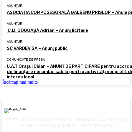
ANUNȚURI
ASOCIAȚIA COMPOSESORALĂ GALBENU PRISLOP – Anunţ pu
ANUNȚURI
C.I.I. GOGOAŞĂ Adrian – Anunţ licitaţie
ANUNȚURI
SC VARDEV SA – Anunţ public
COMUNICATE DE PRESĂ
U.A.T Orașul Călan – ANUNȚ DE PARTICIPARE pentru acord
de finanțare nerambursabilă pentru activități nonprofit d
interes local
Încărcați mai multe
CITEȘTE ZILNIC CELE MAI IMPORTANTE INFORMAȚII LOCALE ÎN EDIȚIA
ON_LINE A COTIDIANULUI ZIARUL HUNEDOREANULUI