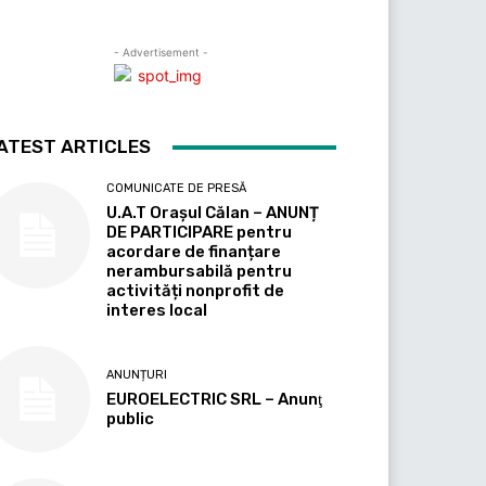
- Advertisement -
ATEST ARTICLES
COMUNICATE DE PRESĂ
U.A.T Orașul Călan – ANUNȚ
DE PARTICIPARE pentru
acordare de finanțare
nerambursabilă pentru
activități nonprofit de
interes local
ANUNȚURI
EUROELECTRIC SRL – Anunţ
public