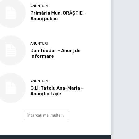
ANUNȚURI
Primăria Mun. ORĂȘTIE –
Anunţ public
ANUNȚURI
Dan Teodor – Anunţ de
informare
ANUNȚURI
C.I.I. Tatoiu Ana-Maria –
Anunţ licitaţie
Încărcați mai multe