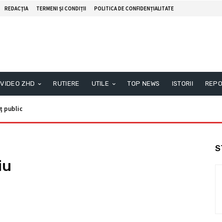
REDACŢIA
TERMENI ȘI CONDIȚII
POLITICA DE CONFIDENȚIALITATE
VIDEO ZHD
RUTIERE
UTILE
TOP NEWS
ISTORII
REPO
ţ public
S
iu