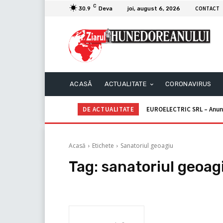
C
CONTACT
30.9
Deva
joi, august 6, 2026
ACASĂ
ACTUALITATE
CORONAVIRUS
DE ACTUALITATE
EUROELECTRIC SRL – Anun
Acasă
Etichete
Sanatoriul geoagiu
Tag:
sanatoriul geoag