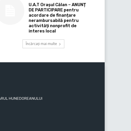
U.A.T Orașul Călan – ANUNȚ
DE PARTICIPARE pentru
acordare de finanțare
nerambursabilă pentru
activități nonprofit de
interes local
Încărcați mai multe
 ZIARUL HUNEDOREANULUI