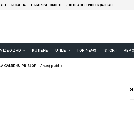
TACT
REDACŢIA
TERMENI ȘI CONDIȚII
POLITICA DE CONFIDENȚIALITATE
VIDEO ZHD
RUTIERE
UTILE
TOP NEWS
ISTORII
REPO
Ă GALBENU PRISLOP – Anunţ public
S