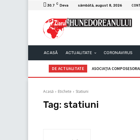
C
CON
30.7
Deva
sâmbătă, august 8, 2026
ACASĂ
ACTUALITATE
CORONAVIRUS
DE ACTUALITATE
ASOCIAȚIA COMPOSESORAL
Acasă
Etichete
Statiuni
Tag:
statiuni