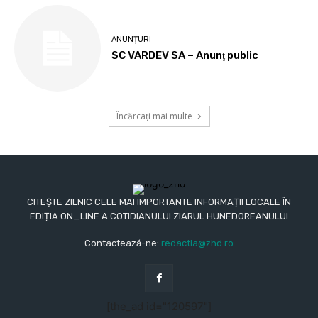
ANUNȚURI
SC VARDEV SA – Anunţ public
Încărcați mai multe
CITEȘTE ZILNIC CELE MAI IMPORTANTE INFORMAȚII LOCALE ÎN
EDIȚIA ON_LINE A COTIDIANULUI ZIARUL HUNEDOREANULUI
Contactează-ne:
redactia@zhd.ro
[the_ad id="120597"]