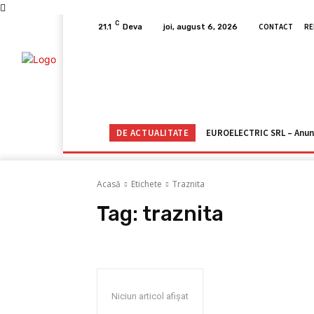
C
CONTACT
RE
21.1
Deva
joi, august 6, 2026
ACASĂ
ACTUALITATE
CORONAVIRUS
DE ACTUALITATE
EUROELECTRIC SRL – Anun
Acasă
Etichete
Traznita
Tag:
traznita
Niciun articol afișat