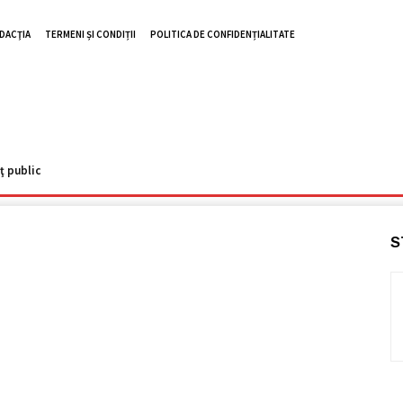
DACŢIA
TERMENI ȘI CONDIȚII
POLITICA DE CONFIDENȚIALITATE
VIDEO ZHD
RUTIERE
UTILE
TOP NEWS
ISTORII
REPO
ţ public
S