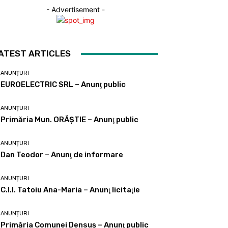
- Advertisement -
ATEST ARTICLES
ANUNȚURI
EUROELECTRIC SRL – Anunţ public
ANUNȚURI
Primăria Mun. ORĂȘTIE – Anunţ public
ANUNȚURI
Dan Teodor – Anunţ de informare
ANUNȚURI
C.I.I. Tatoiu Ana-Maria – Anunţ licitaţie
ANUNȚURI
Primăria Comunei Densuş – Anunţ public