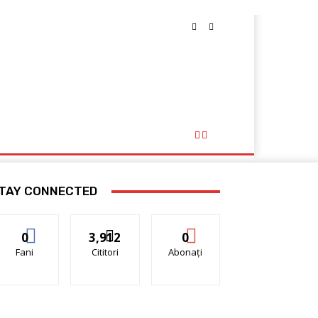
RTAJ
EDITORIAL
TAY CONNECTED
0
3,912
0
Fani
Cititori
Abonați