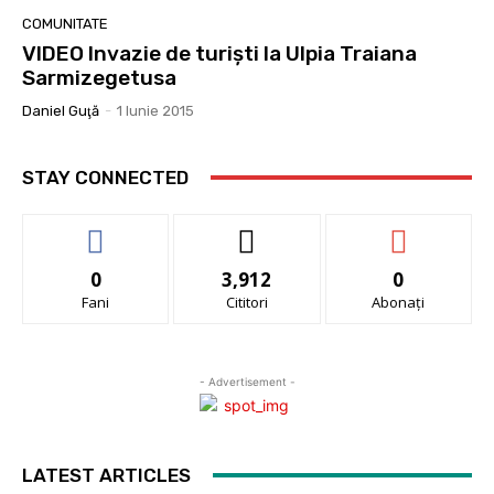
COMUNITATE
VIDEO Invazie de turişti la Ulpia Traiana
Sarmizegetusa
Daniel Guţă
-
1 Iunie 2015
STAY CONNECTED
0
3,912
0
Fani
Cititori
Abonați
- Advertisement -
LATEST ARTICLES