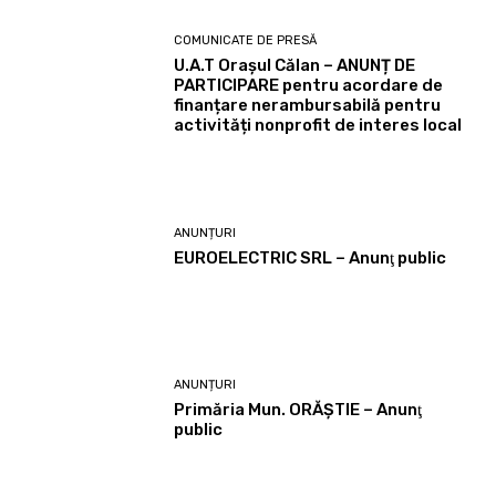
COMUNICATE DE PRESĂ
U.A.T Orașul Călan – ANUNȚ DE
PARTICIPARE pentru acordare de
finanțare nerambursabilă pentru
activități nonprofit de interes local
ANUNȚURI
EUROELECTRIC SRL – Anunţ public
ANUNȚURI
Primăria Mun. ORĂȘTIE – Anunţ
public