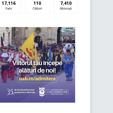
17,116
110
7,410
Fani
Cititori
Abonați