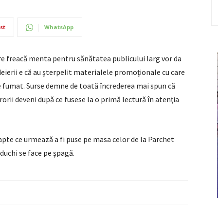
st
WhatsApp
re freacă menta pentru sănătatea publicului larg vor da
eierii e că au şterpelit materialele promoţionale cu care
 de fumat. Surse demne de toată încrederea mai spun că
orii deveni după ce fusese la o primă lectură în atenţia
 fapte ce urmează a fi puse pe masa celor de la Parchet
păduchi se face pe şpagă.