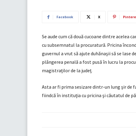
Facebook
X
Pintere
Se aude cum că două cucoane dintre acelea ca
cu subsemnatul la procuratură. Pricina încond
guvernul a vrut să ajute duhănaşii să se lase
plângerea penală a fost pusă în lucru la procur
magistraţilor de la judeţ.
Asta ar fi prima sesizare dintr-un lung şir de
fiindcă în instituţia cu pricina şi căutatul de 