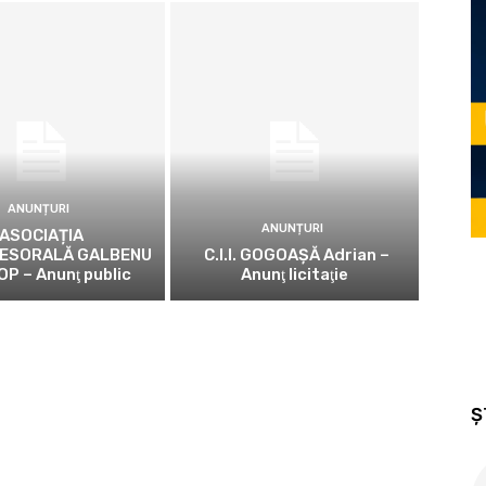
ANUNȚURI
ANUNȚURI
ASOCIAȚIA
ESORALĂ GALBENU
C.I.I. GOGOAŞĂ Adrian –
OP – Anunţ public
Anunţ licitaţie
Ș