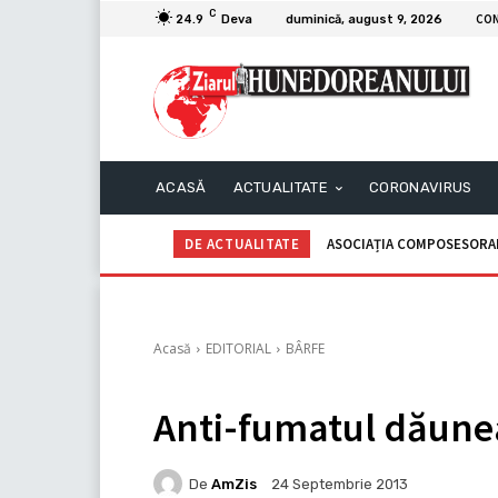
C
CO
24.9
Deva
duminică, august 9, 2026
ACASĂ
ACTUALITATE
CORONAVIRUS
DE ACTUALITATE
ASOCIAȚIA COMPOSESORALĂ G
C.I.I. GOGOAŞĂ Adrian – An
Acasă
EDITORIAL
BÂRFE
Anti-fumatul dăunea
De
AmZis
24 Septembrie 2013