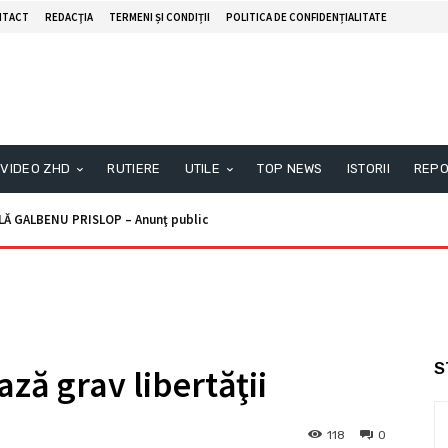
NTACT
REDACŢIA
TERMENI ȘI CONDIȚII
POLITICA DE CONFIDENȚIALITATE
VIDEO ZHD
RUTIERE
UTILE
TOP NEWS
ISTORII
REPO
ALBENU PRISLOP – Anunţ public
unţ licitaţie
S
ză grav libertăţii
118
0