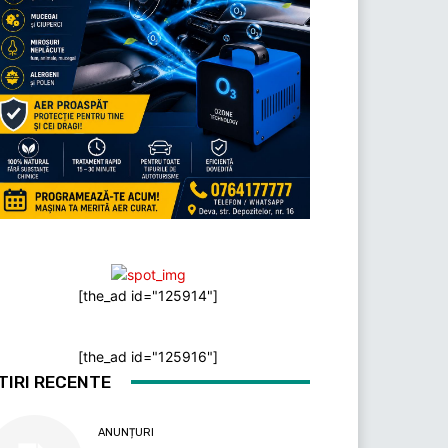
[the_ad id="125914"]
[the_ad id="125916"]
TIRI RECENTE
ANUNȚURI