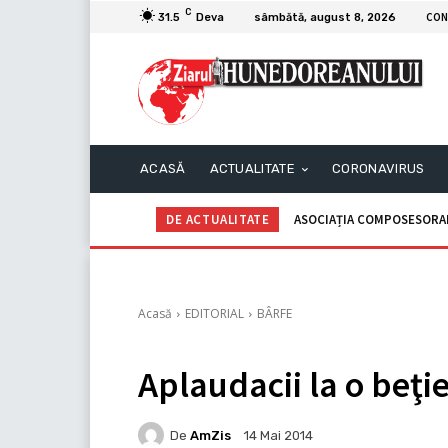
C
CON
31.5
Deva
sâmbătă, august 8, 2026
ACASĂ
ACTUALITATE
CORONAVIRUS
DE ACTUALITATE
ASOCIAȚIA COMPOSESORALĂ G
C.I.I. GOGOAŞĂ Adrian – A
Acasă
EDITORIAL
BÂRFE
Aplaudacii la o beţi
De
AmZis
14 Mai 2014