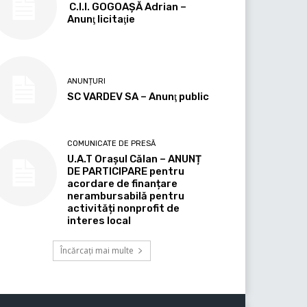
C.I.I. GOGOAŞĂ Adrian –
Anunţ licitaţie
ANUNȚURI
SC VARDEV SA – Anunţ public
COMUNICATE DE PRESĂ
U.A.T Orașul Călan – ANUNȚ
DE PARTICIPARE pentru
acordare de finanțare
nerambursabilă pentru
activități nonprofit de
interes local
Încărcați mai multe