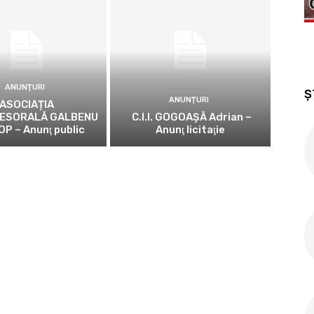
ANUNȚURI
Ș
ANUNȚURI
ASOCIAȚIA
ESORALĂ GALBENU
C.I.I. GOGOAŞĂ Adrian –
OP – Anunţ public
Anunţ licitaţie