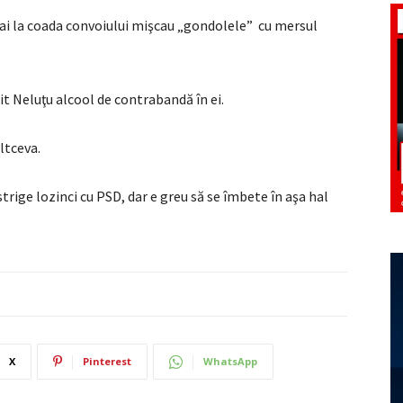
r mai la coada convoiului mişcau „gondolele” cu mersul
tit Neluţu alcool de contrabandă în ei.
altceva.
trige lozinci cu PSD, dar e greu să se îmbete în aşa hal
X
Pinterest
WhatsApp