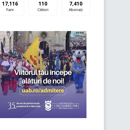
17,116
110
7,410
Fani
Cititori
Abonați