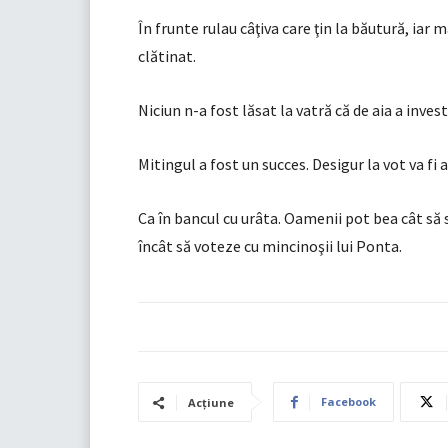
În frunte rulau câţiva care ţin la băutură, ia
clătinat.
Niciun n-a fost lăsat la vatră că de aia a inves
Mitingul a fost un succes. Desigur la vot va fi 
Ca în bancul cu urâta. Oamenii pot bea cât să s
încât să voteze cu mincinoşii lui Ponta.
Facebook
Acțiune