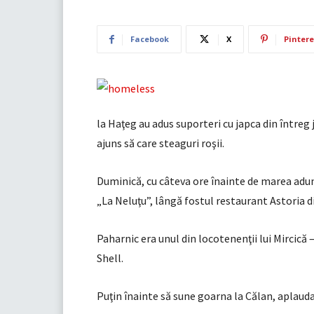
Facebook
X
Pintere
la Haţeg au adus suporteri cu japca din întreg 
ajuns să care steaguri roşii.
Duminică, cu câteva ore înainte de marea adun
„La Neluţu”, lângă fostul restaurant Astoria d
Paharnic era unul din locotenenţii lui Mircică 
Shell.
Puţin înainte să sune goarna la Călan, aplauda