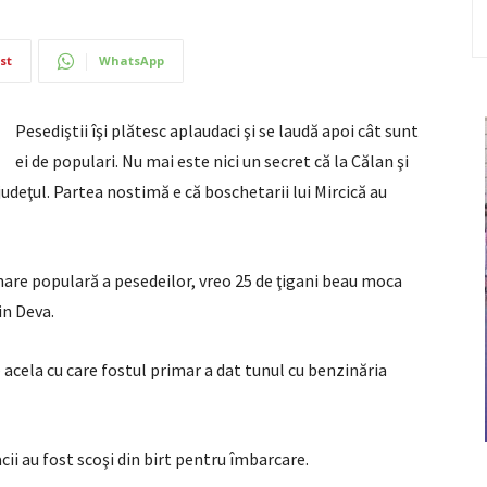
st
WhatsApp
Pesediştii îşi plătesc aplaudaci şi se laudă apoi cât sunt
ei de populari. Nu mai este nici un secret că la Călan şi
judeţul. Partea nostimă e că boschetarii lui Mircică au
are populară a pesedeilor, vreo 25 de ţigani beau moca
in Deva.
– acela cu care fostul primar a dat tunul cu benzinăria
cii au fost scoşi din birt pentru îmbarcare.