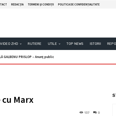
TACT
REDACŢIA
TERMENI ȘI CONDIȚII
POLITICA DE CONFIDENȚIALITATE
VIDEO ZHD
RUTIERE
UTILE
TOP NEWS
ISTORII
REPO
ALBENU PRISLOP – Anunţ public
nunţ licitaţie
S
e cu Marx
137
0