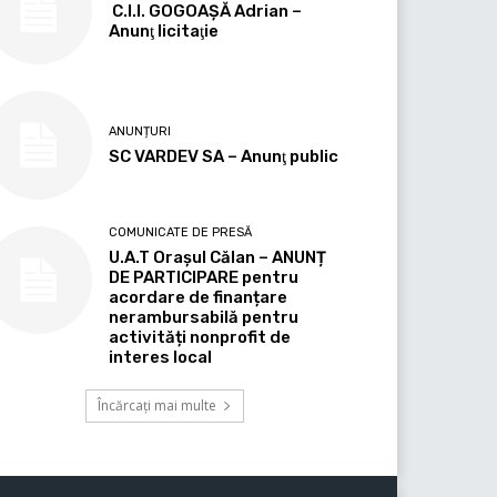
C.I.I. GOGOAŞĂ Adrian –
Anunţ licitaţie
ANUNȚURI
SC VARDEV SA – Anunţ public
COMUNICATE DE PRESĂ
U.A.T Orașul Călan – ANUNȚ
DE PARTICIPARE pentru
acordare de finanțare
nerambursabilă pentru
activități nonprofit de
interes local
Încărcați mai multe