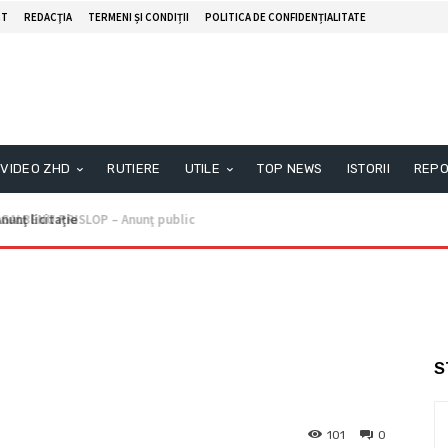
CT
REDACŢIA
TERMENI ȘI CONDIȚII
POLITICA DE CONFIDENȚIALITATE
VIDEO ZHD
RUTIERE
UTILE
TOP NEWS
ISTORII
REPO
unţ licitaţie
S
101
0