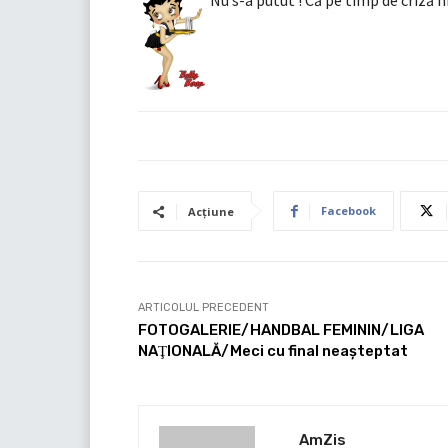
Nu s-a putut ! Că pe timp de criză n
Facebook
Acțiune
ARTICOLUL PRECEDENT
FOTOGALERIE/HANDBAL FEMININ/LIGA
NAŢIONALĂ/Meci cu final neaşteptat
AmZis