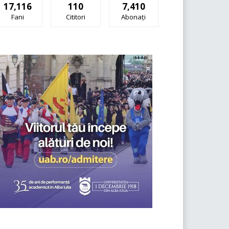
17,116
110
7,410
Fani
Cititori
Abonați