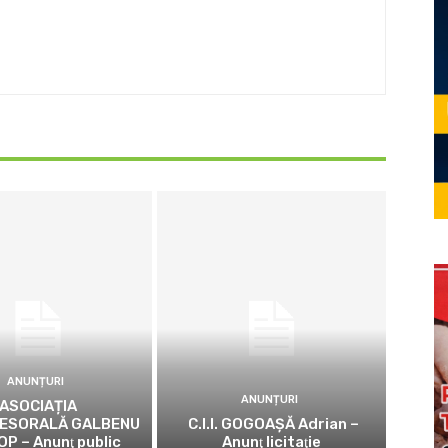
ANUNȚURI
ANUNȚURI
ASOCIAȚIA
ESORALĂ GALBENU
C.I.I. GOGOAŞĂ Adrian –
OP – Anunţ public
Anunţ licitaţie