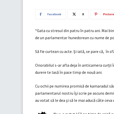
Facebook
X
Pintere
“Gata cu stresul din patru în patru ani. Mai b
de un parlamentar hunedorean cu nume de p
Să fie curtean cu acte. Şi iată, se pare că, în s
Onorabilul s-ar afla deja în anticamera curţii î
durere te lasă în pace timp de nouă ani.
Cu ochii pe numirea promisă de kamaradul său
parlamentarul nostru îşi scrie pe ascuns demisi
au votat să le dea şi să le mai aducă câte ceva 