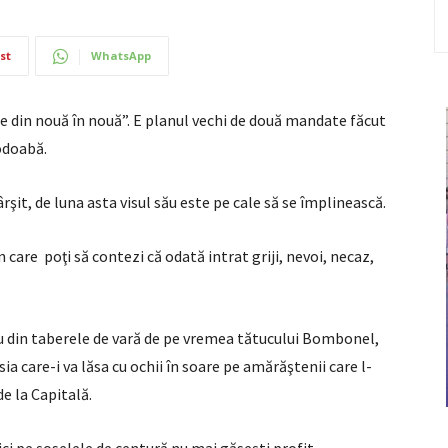
st
WhatsApp
ine din nouă în nouă”. E planul vechi de două mandate făcut
odoabă.
fârşit, de luna asta visul său este pe cale să se împlinească.
n care poţi să contezi că odată intrat griji, nevoi, necaz,
 din taberele de vară de pe vremea tătucului Bombonel,
a care-i va lăsa cu ochii în soare pe amărăştenii care l-
de la Capitală.