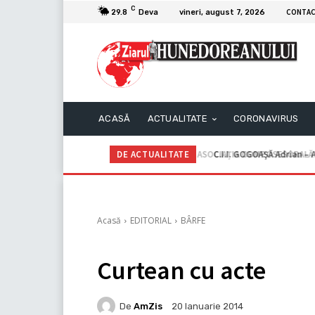
C
CONTA
29.8
Deva
vineri, august 7, 2026
ACASĂ
ACTUALITATE
CORONAVIRUS
DE ACTUALITATE
C.I.I. GOGOAŞĂ Adrian – An
Acasă
EDITORIAL
BÂRFE
Curtean cu acte
De
AmZis
20 Ianuarie 2014