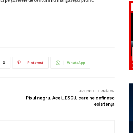
ici pe şoselele de centură nu mai găseşti profit.
X
Pinterest
WhatsApp
ARTICOLUL URMĂTOR
Pixul negru. Acei…ESCU, care ne definesc
existenţa