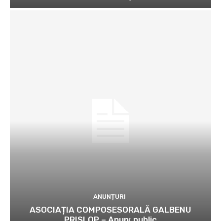
ANUNȚURI
ASOCIAȚIA COMPOSESORALĂ GALBENU
PRISLOP – Anunţ public