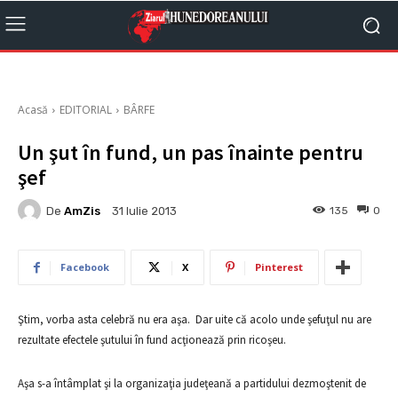
Acasă
EDITORIAL
BÂRFE
Un şut în fund, un pas înainte pentru
şef
De
AmZis
135
0
31 Iulie 2013
Facebook
X
Pinterest
Ştim, vorba asta celebră nu era aşa. Dar uite că acolo unde şefuţul nu are
rezultate efectele şutului în fund acţionează prin ricoşeu.
Aşa s-a întâmplat şi la organizaţia judeţeană a partidului dezmoştenit de