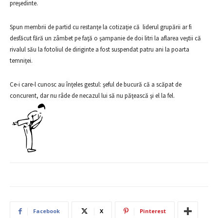
preşedinte.
Spun membrii de partid cu restanţe la cotizaţie că liderul grupării ar fi
desfăcut fără un zâmbet pe faţă o şampanie de doi litri la aflarea veştii că
rivalul său la fotoliul de diriginte a fost suspendat patru ani la poarta
temniţei.
Ce-i care-l cunosc au înţeles gestul: şeful de bucură că a scăpat de
concurent, dar nu râde de necazul lui să nu păţească şi el la fel.
Facebook
X
Pinterest