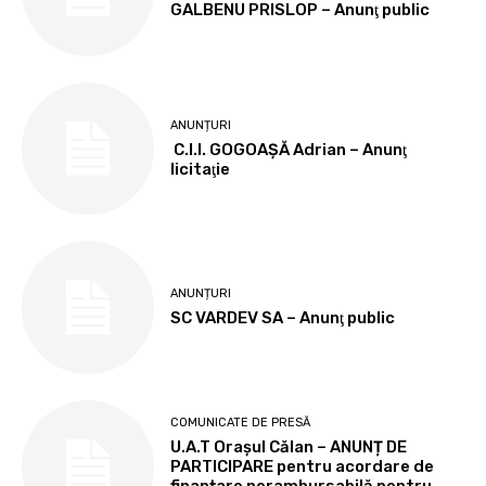
GALBENU PRISLOP – Anunţ public
ANUNȚURI
C.I.I. GOGOAŞĂ Adrian – Anunţ
licitaţie
ANUNȚURI
SC VARDEV SA – Anunţ public
COMUNICATE DE PRESĂ
U.A.T Orașul Călan – ANUNȚ DE
PARTICIPARE pentru acordare de