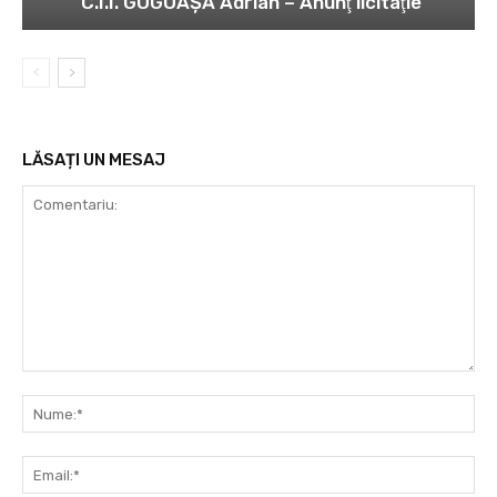
C.I.I. GOGOAŞĂ Adrian – Anunţ licitaţie
LĂSAȚI UN MESAJ
Comentariu:
Nu
Ema