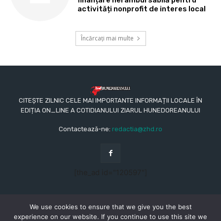
finanțare nerambursabilă pentru
activități nonprofit de interes local
Încărcați mai multe
CITEȘTE ZILNIC CELE MAI IMPORTANTE INFORMAȚII LOCALE ÎN
EDIȚIA ON_LINE A COTIDIANULUI ZIARUL HUNEDOREANULUI
Contactează-ne:
redactia@zhd.ro
[the_ad id="120597"]
We use cookies to ensure that we give you the best
experience on our website. If you continue to use this site we