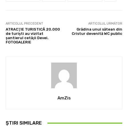
ARTICOLUL PRECEDENT
ARTICOLUL URMĂTOR
ATRACŢIE TURISTICĂ 20.000
Grădina unui sătean din
de turişti au vizitat
Cristur devenită WC public
şantierul cetăţii Devei.
FOTOGALERIE
AmZis
ȘTIRI SIMILARE