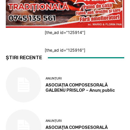
[the_ad id="125914"]
[the_ad id="125916"]
ȘTIRI RECENTE
ANUNȚURI
ASOCIAȚIA COMPOSESORALĂ
GALBENU PRISLOP – Anunţ public
ANUNȚURI
ASOCIAȚIA COMPOSESORALĂ