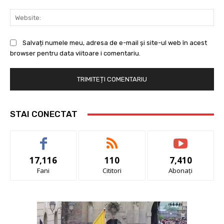
Web
Salvați numele meu, adresa de e-mail și site-ul web în acest
browser pentru data viitoare i comentariu.
STAI CONECTAT
17,116
110
7,410
Fani
Cititori
Abonați