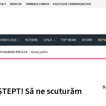
TACT
REDACŢIA
TERMENI ȘI CONDIȚII
POLITICA DE CONFIDENȚIALITATE
VIDEO ZHD
RUTIERE
UTILE
TOP NEWS
ISTORII
REPO
unţ licitaţie
S
ȘTEPT! Să ne scuturăm