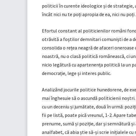
politicii în curente ideologice și de strategie
încât nici nu te poți apropia de ea, nici nu poți 
Efortul constant al politicienilor români fond
otrăvită a foștilor demnitari comuniști de a de
consolida o rețea neagră de afaceri oneroase c
noastră, nu o clasă politică românească, ci un 
nicio legătură cu apartenența politică la un pa
democrație, lege și interes public.
Analizând jocurile politice hunedorene, de e
mai înghesuie să o ascundă politicienii noștri. 
cu un deceniu și jumătate, două în urmă: poziți
fii pe listă, poate pică vreunul, 1-2. Apare ta
prenume, sumă și poziție, dar și semnătură ș
analfabet, că abia știe să-și scrie inițialele c