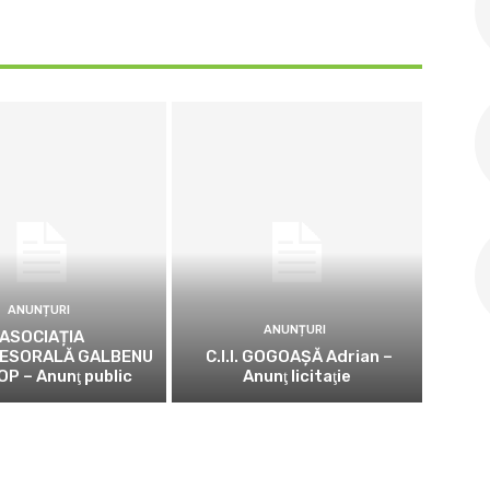
ANUNȚURI
ANUNȚURI
ASOCIAȚIA
ESORALĂ GALBENU
C.I.I. GOGOAŞĂ Adrian –
OP – Anunţ public
Anunţ licitaţie