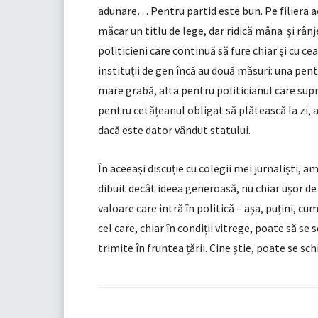
adunare… Pentru partid este bun. Pe filiera ac
măcar un titlu de lege, dar ridică mâna și rânj
politicieni care continuă să fure chiar și cu c
instituții de gen încă au două măsuri: una pent
mare grabă, alta pentru politicianul care supra
pentru cetățeanul obligat să plătească la zi, a
dacă este dator vândut statului.
În aceeași discuție cu colegii mei jurnaliști,
dibuit decât ideea generoasă, nu chiar ușor de
valoare care intră în politică – așa, puțini, cum 
cel care, chiar în condiții vitrege, poate să se
trimite în fruntea țării. Cine știe, poate se sc