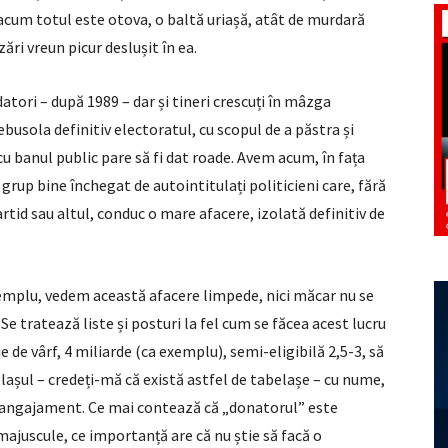
, acum totul este otova, o baltă uriașă, atât de murdară
zări vreun picur deslușit în ea.
atori – după 1989 – dar și tineri crescuți în mâzga
busola definitiv electoratul, cu scopul de a păstra și
u banul public pare să fi dat roade. Avem acum, în fața
grup bine închegat de autointitulați politicieni care, fără
rtid sau altul, conduc o mare afacere, izolată definitiv de
xemplu, vedem această afacere limpede, nici măcar nu se
Se tratează liste și posturi la fel cum se făcea acest lucru
e de vârf, 4 miliarde (ca exemplu), semi-eligibilă 2,5-3, să
belașul – credeți-mă că există astfel de tabelașe – cu nume,
i angajament. Ce mai contează că „donatorul” este
u majuscule, ce importanță are că nu știe să facă o