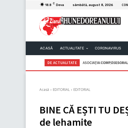
C
CON
18.8
Deva
sâmbătă, august 8, 2026
ACASĂ
ACTUALITATE
CORONAVIRUS
DE ACTUALITATE
C.I.I. GOGOAŞĂ Adrian – An
Acasă
EDITORIAL
EDITORIAL
BINE CĂ EȘTI TU DE
de lehamite