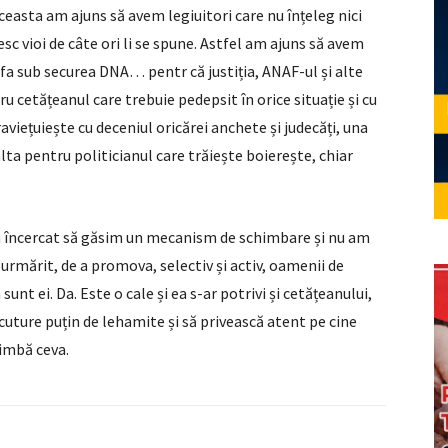
easta am ajuns să avem legiuitori care nu înțeleg nici
esc vioi de câte ori li se spune. Astfel am ajuns să avem
eafa sub securea DNA… pentr că justiția, ANAF-ul și alte
ru cetățeanul care trebuie pedepsit în orice situație și cu
viețuiește cu deceniul oricărei anchete și judecăți, una
lta pentru politicianul care trăiește boierește, chiar
 am încercat să găsim un mecanism de schimbare și nu am
 urmărit, de a promova, selectiv și activ, oamenii de
sunt ei. Da. Este o cale și ea s-ar potrivi și cetățeanului,
 scuture puțin de lehamite și să privească atent pe cine
himbă ceva.