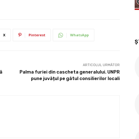
X
Pinterest
WhatsApp
Ș
ARTICOLUL URMĂTOR
tă
Palma furiei din cascheta generalului. UNPR
pune juvățul pe gâtul consilierilor locali