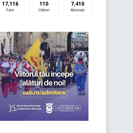
17,116
110
7,410
Fani
Cititori
Abonați