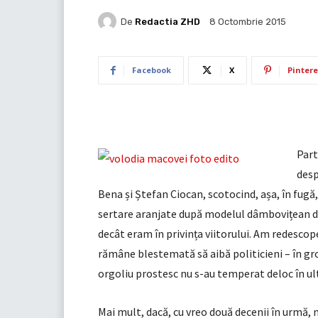
De
Redactia ZHD
8 Octombrie 2015
Facebook
X
Pintere
Part
desp
Bena și Ștefan Ciocan, scotocind, așa, în fugă
sertare aranjate după modelul dâmbovițean de
decât eram în privința viitorului. Am redescope
rămâne blestemată să aibă politicieni – în gro
orgoliu prostesc nu s-au temperat deloc în ult
Mai mult, dacă, cu vreo două decenii în urmă,