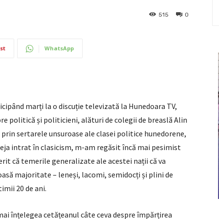
515
0
st
WhatsApp
icipând marți la o discuție televizată la Hunedoara TV,
re politică și politicieni, alături de colegii de breaslă Alin
, prin sertarele unsuroase ale clasei politice hunedorene,
ja intrat în clasicism, m-am regăsit încă mai pesimist
rit că temerile generalizate ale acestei nații că va
asă majoritate – leneși, lacomi, semidocți și plini de
imii 20 de ani.
 mai înțelegea cetățeanul câte ceva despre împărțirea