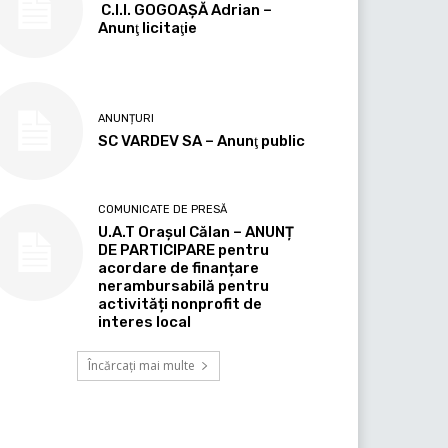
C.I.I. GOGOAŞĂ Adrian –
Anunţ licitaţie
ANUNȚURI
SC VARDEV SA – Anunţ public
COMUNICATE DE PRESĂ
U.A.T Orașul Călan – ANUNȚ
DE PARTICIPARE pentru
acordare de finanțare
nerambursabilă pentru
activități nonprofit de
interes local
Încărcați mai multe