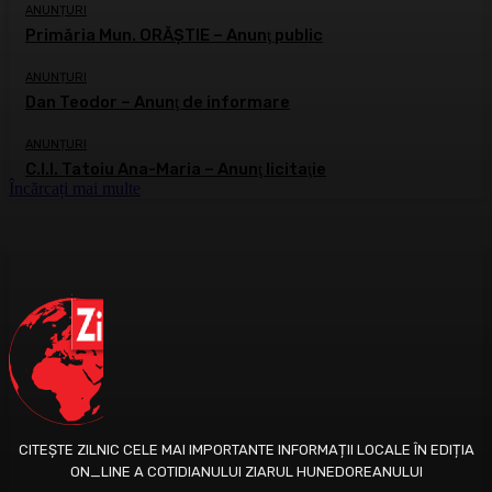
ANUNȚURI
Primăria Mun. ORĂȘTIE – Anunţ public
ANUNȚURI
Dan Teodor – Anunţ de informare
ANUNȚURI
C.I.I. Tatoiu Ana-Maria – Anunţ licitaţie
Încărcați mai multe
CITEȘTE ZILNIC CELE MAI IMPORTANTE INFORMAȚII LOCALE ÎN EDIȚIA
ON_LINE A COTIDIANULUI ZIARUL HUNEDOREANULUI