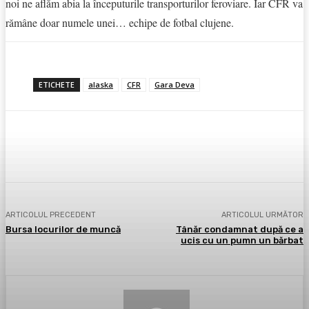
noi ne aflăm abia la începuturile transporturilor feroviare. Iar CFR va
rămâne doar numele unei… echipe de fotbal clujene.
ETICHETE
alaska
CFR
Gara Deva
Facebook
X
Pinterest
WhatsApp
ARTICOLUL PRECEDENT
ARTICOLUL URMĂTOR
Bursa locurilor de muncă
Tânăr condamnat după ce a
ucis cu un pumn un bărbat