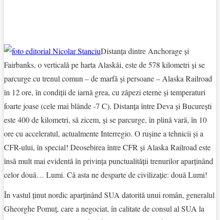
Facebook
X
Pinterest
WhatsApp
Distanța dintre Anchorage și
Fairbanks, o verticală pe harta Alaskăi, este de 578 kilometri și se
parcurge cu trenul comun – de marfă și persoane – Alaska Railroad
în 12 ore, în condiți
i
de iarnă grea, cu zăpezi eterne și temperaturi
foarte joase (cele mai blânde -7 C). Distanța între Deva și București
este 400 de kilometri, să zicem, și se parcurge, în plină vară, în 10
ore cu acceleratul, actualmente Interregio. O rușine a tehnicii și a
CFR-ului, în special! Deosebirea între CFR și Alaska Railroad este
însă mult mai evidentă în privința punctualității trenurilor aparținând
celor două… Lumi. Că asta ne desparte de civilizație: două Lumi!
În vastul ținut nordic aparținând SUA datorită unui român, generalul
Gheorghe Pomuț, care a negociat, în calitate de consul al SUA la