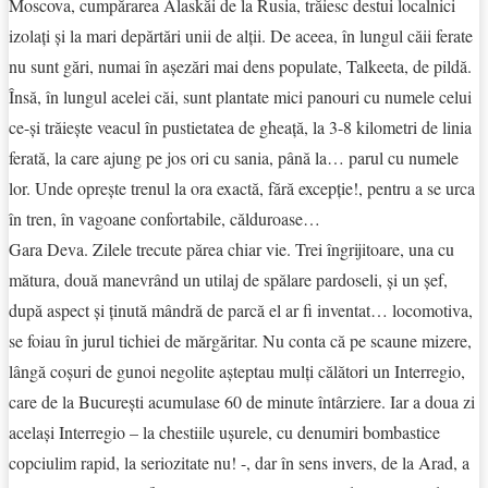
Moscova, cumpărarea Alaskăi de la Rusia, trăiesc destui localnici
izolați și la mari depărtări unii de alții. De aceea, în lungul căii ferate
nu sunt gări, numai în așezări mai dens populate, Talkeeta, de pildă.
Însă, în lungul acelei căi, sunt plantate mici panouri cu numele celui
ce-și trăiește veacul în pustietatea de gheață, la 3-8 kilometri de linia
ferată, la care ajung pe jos ori cu sania, până la… parul cu numele
lor. Unde oprește trenul la ora exactă, fără excepție!, pentru a se urca
în tren, în vagoane confortabile, călduroase…
Gara Deva. Zilele trecute părea chiar vie. Trei îngrijitoare, una cu
mătura, două manevrând un utilaj de spălare pardoseli, și un șef,
după aspect și ținută mândră de parcă el ar fi inventat… locomotiva,
se foiau în jurul tichiei de mărgăritar. Nu conta că pe scaune mizere,
lângă coșuri de gunoi negolite așteptau mulți călători un Interregio,
care de la București acumulase 60 de minute întârziere. Iar a doua zi
același Interregio – la chestiile ușurele, cu denumiri bombastice
copciulim rapid, la seriozitate nu! -, dar în sens invers, de la Arad, a