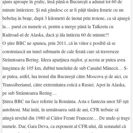
ajuns aproape în grafic, însă până-n București a adunat tot 60 de
minute întârziere. Și mă gândesc ce ar fi pățit tânăra femeie cu un
bebeluș în brațe, după 3 kilometri de înotat prin troiene, ca să ajungă
la… parul cu numele ei, pentru a merge până la Talkeeta cu
Railroad-ul de Alaska, dacă și ăla întârzia 60 de minute?!
O ştire BBC ne spunea, prin 2011, că în viitor e posibil să se
construiască un tunel submarin de cale ferată care să traverseze
Strâmtoarea Bering. Ideea aparţinea ruşilor, şi acesta ar putea avea
lungimea de 105 km, dublul tunelului de sub Canalul Mânecii… S-
ar putea, astfel, lua trenul din Bucureşti către Moscova și de aici, cu
Transsiberianul, către extremitatea estică a Rusiei. Apoi în Alaska,
pe sub Strâmtoarea Bering…
Știrea BBC nu face referire la România. Asta e fantezia unor SF-iști
autohtoni. Mai întâi, în următoarea sută de ani, CFR trebuie să
atingă nivelul din 1980 al Căilor Ferate Franceze… De unde-și trage
numele. Dar, Gara Deva, ca exponent al CFR-ului, dă semnalul că