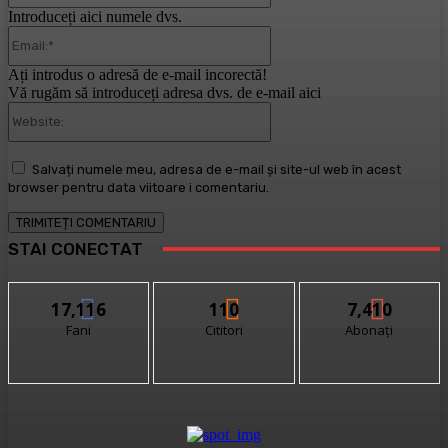
Introduceți aici numele dvs.
Email:*
Ați introdus o adresă de e-mail incorectă!
Vă rugăm să introduceți adresa dvs. de e-mail aici
Website:
Salvați numele meu, adresa de e-mail și site-ul web în acest
browser pentru data viitoare i comentariu.
STAI CONECTAT
17,116
110
7,410
Fani
Cititori
Abonați