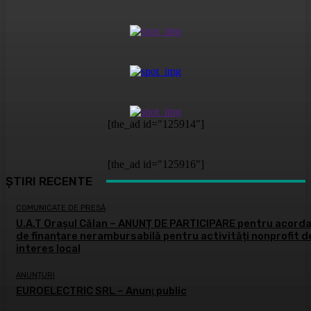
[the_ad id="125914"]
[the_ad id="125916"]
ȘTIRI RECENTE
COMUNICATE DE PRESĂ
U.A.T Orașul Călan – ANUNȚ DE PARTICIPARE pentru acord
de finanțare nerambursabilă pentru activități nonprofit d
interes local
ANUNȚURI
EUROELECTRIC SRL – Anunţ public