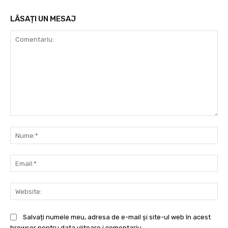
LĂSAȚI UN MESAJ
Comentariu:
Nu
Ema
Web
Salvați numele meu, adresa de e-mail și site-ul web în acest
browser pentru data viitoare i comentariu.