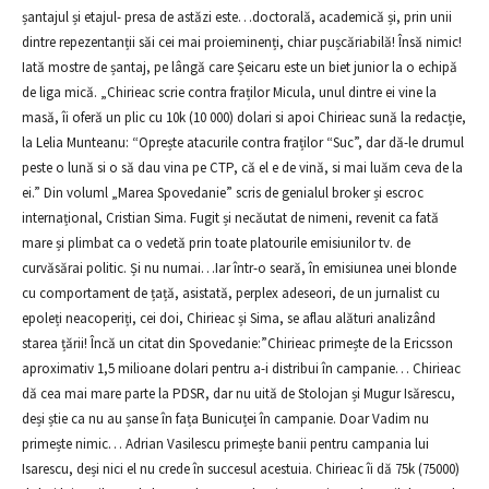
șantajul și etajul- presa de astăzi este…doctorală, academică și, prin unii
dintre repezentanții săi cei mai proieminenți, chiar pușcăriabilă! Însă nimic!
Iată mostre de șantaj, pe lângă care Șeicaru este un biet junior la o echipă
de liga mică. „Chirieac scrie contra fraților Micula, unul dintre ei vine la
masă, îi oferă un plic cu 10k (10 000) dolari si apoi Chirieac sună la redacție,
la Lelia Munteanu: “Oprește atacurile contra fraților “Suc”, dar dă-le drumul
peste o lună si o să dau vina pe CTP, că el e de vină, si mai luăm ceva de la
ei.” Din voluml „Marea Spovedanie” scris de genialul broker și escroc
internațional, Cristian Sima. Fugit și necăutat de nimeni, revenit ca fată
mare și plimbat ca o vedetă prin toate platourile emisiunilor tv. de
curvăsărai politic. Și nu numai…Iar într-o seară, în emisiunea unei blonde
cu comportament de țață, asistată, perplex adeseori, de un jurnalist cu
epoleți neacoperiți, cei doi, Chirieac și Sima, se aflau alături analizând
starea țării! Încă un citat din Spovedanie:”Chirieac primește de la Ericsson
aproximativ 1,5 milioane dolari pentru a-i distribui în campanie… Chirieac
dă cea mai mare parte la PDSR, dar nu uită de Stolojan și Mugur Isărescu,
deși știe ca nu au șanse în fața Bunicuței în campanie. Doar Vadim nu
primește nimic… Adrian Vasilescu primește banii pentru campania lui
Isarescu, deși nici el nu crede în succesul acestuia. Chirieac îi dă 75k (75000)