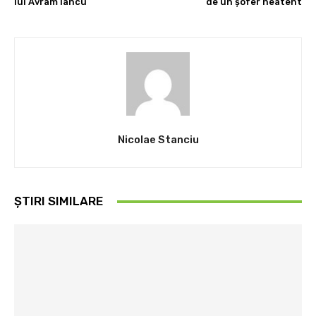
lui Avram Iancu
de un șofer neatent
Nicolae Stanciu
ȘTIRI SIMILARE