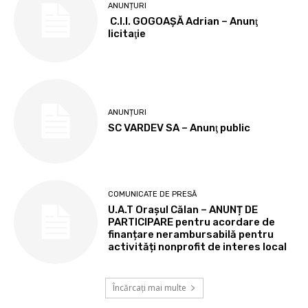
ANUNȚURI
C.I.I. GOGOAŞĂ Adrian – Anunţ
licitaţie
ANUNȚURI
SC VARDEV SA – Anunţ public
COMUNICATE DE PRESĂ
U.A.T Orașul Călan – ANUNȚ DE
PARTICIPARE pentru acordare de
finanțare nerambursabilă pentru
activități nonprofit de interes local
Încărcați mai multe