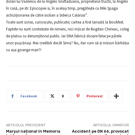
dolari lui Vasilescu de la Angelo Gruttaduaria, proprietarul Ductil, la Angelo
în casă, pe str. Episcopiei si, în același timp, pregătește cu Miki Șpaga
achiziționarea de către sicilian a Siderca Calarasi”.
Toate sunt scrise, cunoscute, publicate; cartea a fost lansată la Bookfest.
Faptele nu sunt contestate de nimeni, nici măcar de Bogdan Chirieac, coleg
de platou cu denunțătorul public. Iar DNA fabrică dosare false pe pârele
unor pușcăriași. Mai credibili decât Sima? Nu, dar cum să-ți măsori bărbăția
cu așa goange mari?!
Facebook
X
Pinterest
ARTICOLUL PRECEDENT
ARTICOLUL URMĂTOR
Marșul național în Memoria
Accident pe DN 66, provocat