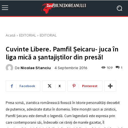
Acasă
EDITORIAL
EDITORIAL
Cuvinte Libere. Pamfil Șeicaru- juca în
liga mică a șantajiștilor din presă!
De
Nicolae Stanciu
109
1
4 Septembrie 2016
Facebook
X
Pinterest
Presa scrisă, ziaristica românească fixează în Istorie personalități deosebit
de puternice, adevărate statui în domeniu. Între monștri sacri ai ziristicii,
Pamfil Șeicaru este demult o legendă. Cum legendară este expresia prin
care contemporanii săi, îndeosebi cei răniți de marele gazetar, îl