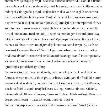
eternizează:Șantajul și etajul. Aluzie la obiceiul directorului ziarului Curentul
de a critica politicieni și afaceriști, până la șantaj, pentru a-și înălța un sediu
redacției și tipografiei proprii. Veți vedea mai la vale de ce și în ce context
invoc această practică a presei. Până atunci însă folosesc evocarea pentru
a consemna în sprijinul actualei prese, al jurnaliștilor contemporani câteva
enunțuri ale marelui înaintaș, valabile la vremea lui, dar și de mai amplă
actualitate acum, imediat! Iată: „Gazetăria este un gen bastard, produs al
întâlnirii social-politicului cu literatura”. Opinie parțial valabilă și astăzi, cu
rezerva că dinspre prea mulți jurnaliști literatura cam lipsește. Și, astfel se
confirmă fraza următoare:”Ziaristul ignorant este o pacoste a societăţii
mult mai dăunător societăţii decât un politician ignorant.” În completare,
aici și astăzi se întâlnesc foarte bine, foarte mulți și foarte des ziariști
ignoranți și politicieni ignoranți.
Dar se întâlnesc și ziariști inteligenți, culți cu politicieni cultivați! Însă ce
foloase, măcar teoretice dacă practice ioc!, a avut Țara din întâlnirile unor
oameni altfel inteligenți, cultivați dar… ticăloși. Eufemism … Cui altcuiva,
decât lor înșiși le-a priit relațiile Iliescu-C.Crețu, Constantinescu-Cristoiu,
Băsescu-Gușă, Băsescu-Turcesu, Băsescu- Cristoiu, Năstase-Gușă, Băsescu-
Orcan, Antonescu- Roșca Stănescu, Geoană- Gușă ?!
Sub semnul expresiei cu care este fixat în memoria presei Pamfil Șeicaru-