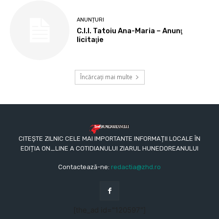
ANUNȚURI
C.I.I. Tatoiu Ana-Maria – Anunţ
licitaţie
Încărcați mai multe
CITEȘTE ZILNIC CELE MAI IMPORTANTE INFORMAȚII LOCALE ÎN
EDIȚIA ON_LINE A COTIDIANULUI ZIARUL HUNEDOREANULUI
Contactează-ne:
redactia@zhd.ro
[the_ad id="120597"]