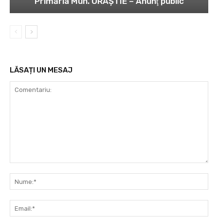
Primăria Mun. ORĂȘTIE – Anunţ public
LĂSAȚI UN MESAJ
Comentariu:
Nu
Ema