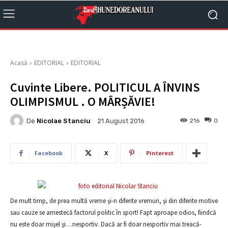
Acasă
EDITORIAL
EDITORIAL
Cuvinte Libere. POLITICUL A ÎNVINS
OLIMPISMUL . O MÂRȘĂVIE!
De
Nicolae Stanciu
216
0
21 August 2016
Facebook
X
Pinterest
De mult timp, de prea multă vreme şi-n diferite vremuri, şi din diferite motive
sau cauze se amestecă factorul politic în sport! Fapt aproape odios, fiindcă
nu este doar mişel şi…nesportiv. Dacă ar fi doar nesportiv mai treacă-