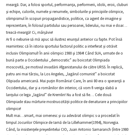
meargă. Dar, a folosi sportul, performanţa, performerii, idolii, eroii, cluburi
şi echipe, culorile, numele şi renumele, simbolurile şi principiile olimpice,
olimpismul în scopuri propagandistice, politice, ca agent de imagine şi
reprezentare, în folosul partidului sau persoanei, liderului, nu mai e doar…
treacă-meargă! Ci, mârşăvie!
Ar fi o nebunie să mă apuc să ilustrez enunţul anterior cu fapte. Pot însă
reamintesc că în istoria sportului factorul politic a interferat și otrăvit
inclusiv Olimpismul! În anii olimpici 1980 şi 1984! Când SUA, urmate de o
bună parte a Occidentului „democratic” au boicotat Olimpiada
moscovită, pe motivul invadării Afganistanului de către URSS. În replică,
patru ani mai târziu, la Los Angeles, „lagărul comunist” a boicotat
Olipiada americană. Mai puţin România! Care, în anii 80 era o speranţă a
Occidentului, dar şi a românilor din interior, că vom fi veriga slabă a
lanţului ce lega „lagărul” de Kremlin! Nu a fost să fie… Cele două
Olimpiade stau mărturie mostruozității politice de denaturare a principiilor
olimpice!
Mult mai…smart, mai omenesc şi cu adevărat olimpic s-a procedat în
timpul Jocurilor Olimpice de Iarnă de la Lillehammer(1994), Norvegia.
Când, la insistenţele preşedintelui CIO, Juan Antonio Samaranch (între 1980