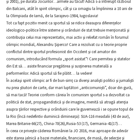
şi 2001), pe durata Jocurilor…armele au tăcut! Adică s-a întrerupt războiul
din Balcani, atât în spirit olimpic, cât şi ca omagiu la împlinirea a 10 ani de
la Olimpiada de Iarnă, de la Sarajevo-1984, Iugoslavia!
Tot ca fapt pozitiv menit ca sportul să se ridice deasupra diferenţelor
ideologico-politice între sisteme şi orânduiri de stat trebuie menţionată şi
contribuţia celui mai reprezentativ, mai activ şi reliefat român în forumul
olimpic mondial, Alexandru Şiperco! Care a rezolvat cu o teorie proprie
conflictul dintre sportul profesionist din Occdent şi cel amator din
comunism, introducând formula „sport asistat”! Care permitea şi statelor
din Est să… asiste financiar pregătirea şi susţinerea materială a
performerilor. Adică sportul să fie plătit… la vedere!
În acelaşi spirit olimpic ar fi de bun-simţ ca diverşi analişti politici şi jurnalişti
nu prea ştiutori de carte, dar mari luptători „anticomuniști”, doar din gură,
să mai tacă! Teoriei conform căreia în comunism sportul s-a dezvoltat ca
politică de stat, propagandistică şi de imagine, menită să atragă atenţia
asupra ţărilor respective şi orânduirii care le guvernează i se opune topul de
la Rio (încă nedefintiv duminică dimineața): SUA-116 meadalii (43 de aur),
Marea Britanie-66(27), China-70(26),Rusia-53 (17), Germania-41(17)…
În ceea ce privește căderea României la JO 2016, mai aproape de adevăr
este starea jalnică a bazei materiale, financiare, de masă, de selecţie şi