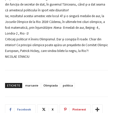
din funcția de secretar de stat, în guvernul Tăriceanu, când şi-a dat seama
că amestecul politicului în sport este dăunător!
Iar, rezultatul acestui amestec este locul 47 și o singură medalie de aur, la
Jocurile Olmpice de la Rio 2016! Căderea, în ultimele trei ciluri olimpice, a
fost matematică, prin înjumătățire: Atena- 8 medali de aur, Beijing- 4 ,
Londra-2 , Rio -1!
Criticaţi politica! A învins Olimpismul. Dar și corupția îl roade. Chiar din
interior! Ce principii olimpice poate apăra un președinte de Comitet Olimpic
European, Patrick Hickey, care vindea bilete la negru, la Rio?!
NICOLAE STANCIU
ETICHETE
marsavie
Olimpiada
politica
Facebook
X
Pinterest