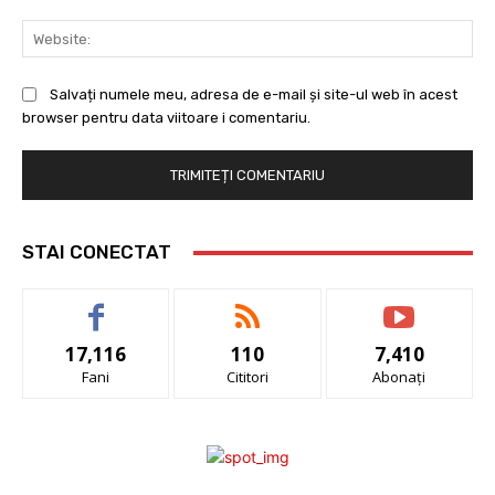
Web
Salvați numele meu, adresa de e-mail și site-ul web în acest
browser pentru data viitoare i comentariu.
STAI CONECTAT
17,116
110
7,410
Fani
Cititori
Abonați