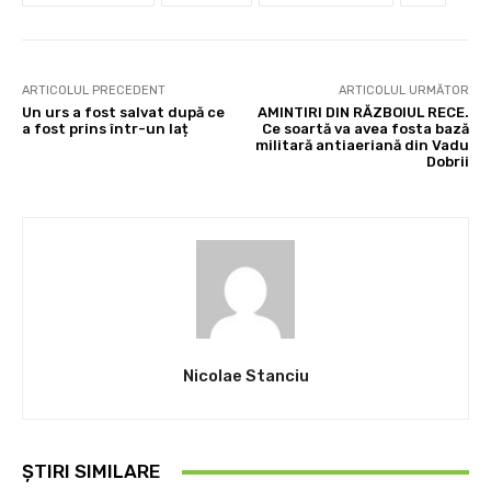
ARTICOLUL PRECEDENT
ARTICOLUL URMĂTOR
Un urs a fost salvat după ce
AMINTIRI DIN RĂZBOIUL RECE.
a fost prins într-un laț
Ce soartă va avea fosta bază
militară antiaeriană din Vadu
Dobrii
Nicolae Stanciu
ȘTIRI SIMILARE