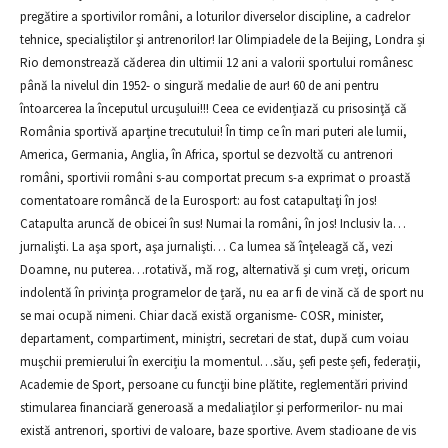
pregătire a sportivilor români, a loturilor diverselor discipline, a cadrelor
tehnice, specialiştilor şi antrenorilor! Iar Olimpiadele de la Beijing, Londra și
Rio demonstrează căderea din ultimii 12 ani a valorii sportului românesc
până la nivelul din 1952- o singură medalie de aur! 60 de ani pentru
întoarcerea la începutul urcușului!!! Ceea ce evidențiază cu prisosinţă că
România sportivă aparţine trecutului! În timp ce în mari puteri ale lumii,
America, Germania, Anglia, în Africa, sportul se dezvoltă cu antrenori
români, sportivii români s-au comportat precum s-a exprimat o proastă
comentatoare româncă de la Eurosport: au fost catapultaţi în jos!
Catapulta aruncă de obicei în sus! Numai la români, în jos! Inclusiv la…
jurnalişti. La aşa sport, aşa jurnalişti… Ca lumea să înţeleagă că, vezi
Doamne, nu puterea…rotativă, mă rog, alternativă și cum vreți, oricum
indolentă în privința programelor de țară, nu ea ar fi de vină că de sport nu
se mai ocupă nimeni. Chiar dacă există organisme- COSR, minister,
departament, compartiment, miniștri, secretari de stat, după cum voiau
mușchii premierului în exercițiu la momentul…său, șefi peste șefi, federații,
Academie de Sport, persoane cu funcţii bine plătite, reglementări privind
stimularea financiară generoasă a medaliaților și performerilor- nu mai
există antrenori, sportivi de valoare, baze sportive. Avem stadioane de vis