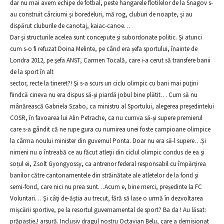
dar nu mai avem echipe de fotbal, peste hangarele flotilelor de la Snagov s-
au construit cârciumi și boredeluri, mă rog, cluburi de noapte, și au
dispărut cluburile de canotaj, kaiac-canoe…
Dar şi structurile acelea sunt concepute și subordonate politic. Și atunci
cum s-o fi refuzat Doina Melinte, pe când era șefa sportului, înainte de
Londra 2012, pe şefa ANST, Carmen Tocală, care i-a cerut să transfere banii
de la sport în alt
sector, recte la tineret?! Şi s-a scurs un ciclu olimpic cu bani mai puţini
fiindcă cineva nu era dispus să-şi piardă jobul bine plătit… Cum să nu
mânărească Gabriela Szabo, ca ministru al Sportului, alegerea președintelui
COSR, în favoarea lui Alin Petrache, ca nu cumva să-și supere premierul
care s-a gândit că ne rupe gura cu numirea unei foste campioane olimpice
la cârma noului minister din guvernul Ponta. Doar nu era să-l supere…Și
nimeni nu o întreabă ce au făcut atleții din ciclul olimpic condus de ea și
soțul ei, Zsolt Gyongyossy, ca antrenor federal responsabil cu împărțirea
banilor către cantonamentele din străinătate ale atletelor de la fond și
semi-fond, care nici nu prea sunt…Acum e, bine merci, președinte la FC
Voluntari… Şi câţi de-ăştia au trecut, fără să lase o urmă în dezvoltarea
mişcării sportive, pe la resortul guvernamental de sport? Ba da ! Au lăsat:
prăpastie,! arsură. Inclusiv dragul nostru Octavian Belu, care a demisionat