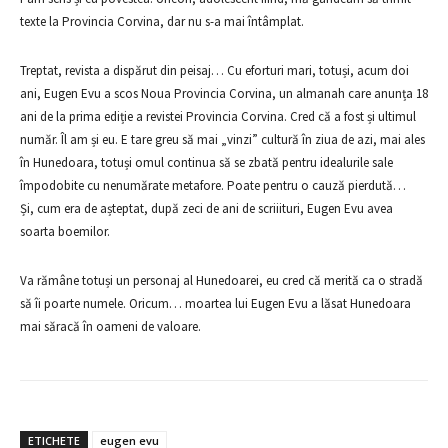
texte la Provincia Corvina, dar nu s-a mai întâmplat.
Treptat, revista a dispărut din peisaj… Cu eforturi mari, totuși, acum doi
ani, Eugen Evu a scos Noua Provincia Corvina, un almanah care anunța 18
ani de la prima ediție a revistei Provincia Corvina. Cred că a fost și ultimul
număr. Îl am și eu. E tare greu să mai „vinzi” cultură în ziua de azi, mai ales
în Hunedoara, totuși omul continua să se zbată pentru idealurile sale
împodobite cu nenumărate metafore. Poate pentru o cauză pierdută…
Și, cum era de așteptat, după zeci de ani de scriiituri, Eugen Evu avea
soarta boemilor.
Va rămâne totuși un personaj al Hunedoarei, eu cred că merită ca o stradă
să îi poarte numele. Oricum… moartea lui Eugen Evu a lăsat Hunedoara
mai săracă în oameni de valoare.
ETICHETE
eugen evu