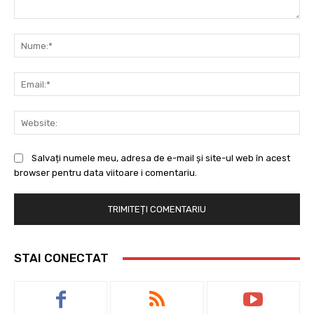
Comentariu:
Nu
Ema
Web
Salvați numele meu, adresa de e-mail și site-ul web în acest
browser pentru data viitoare i comentariu.
STAI CONECTAT