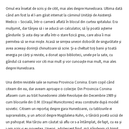
Omul era însetat de scris și de citit, mai ales despre Hunedoara. Ultima dată
când am fost la el l-am găsit internat la căminul Unității de Asistenţă
Medico – Socială, într-o cameră aflată în blocul din curtea spitalului. Era
mulțumit, dar tânjea să i se aducă un calculator, să își poată așterne
gândurile. Și asta deși se afla într-o stare fizică grea, care abia îi mai
permitea să se mai miște. Acasă se simțea uneori doborât de singurătate și
avea aceeași dorință chinuitoare să scrie. Și-a cheltuit toți banii și toată
energia pe cărți și reviste, a donat apoi biblioteci, unele pe la sate, cu
gândul că oamenii vor citi mai mult și vor cunoaște mai mult, mai ales
despre Hunedoara.
Una dintre revistele sale se numea Provincia Corvina. Eram copil când
citeam din ea, dar aveam aproape o colecție. Din Provincia Corvina
aflasem cum au trăit hunedorenii zilele Revoluției din Decembrie 1989 și
cum blocurile din O.M. (Orașul Municitoresc) erau construite după model
sovietic. Citisem un reportaj despre gara Hunedoarei, cu tablourile ei
suprarealiste, și un articol despre Magdalena Kuhn, o tânără poetă ucisă de
un psihopat. Mai târziu am căutat să aflu ce s-a întâmplat, de fapt, cu ea și
i-am scris și eu povestea. Uneori, adolescent fiind, mă gândeam să trimit