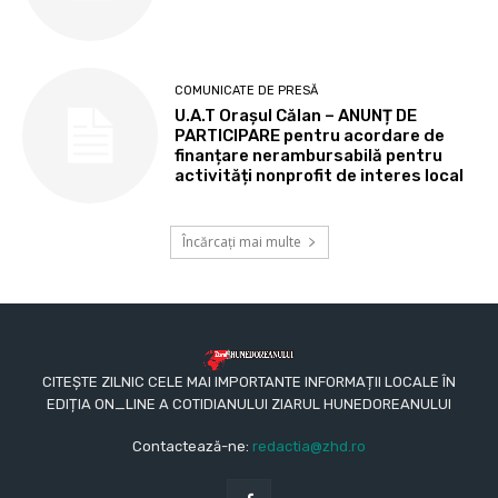
COMUNICATE DE PRESĂ
U.A.T Orașul Călan – ANUNȚ DE
PARTICIPARE pentru acordare de
finanțare nerambursabilă pentru
activități nonprofit de interes local
Încărcați mai multe
CITEȘTE ZILNIC CELE MAI IMPORTANTE INFORMAȚII LOCALE ÎN
EDIȚIA ON_LINE A COTIDIANULUI ZIARUL HUNEDOREANULUI
Contactează-ne:
redactia@zhd.ro