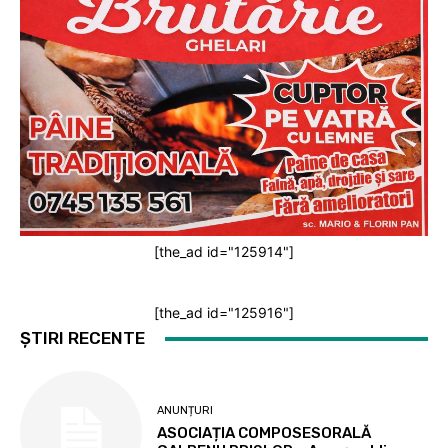
[the_ad id="125914"]
[the_ad id="125916"]
ȘTIRI RECENTE
ANUNȚURI
ASOCIAȚIA COMPOSESORALĂ