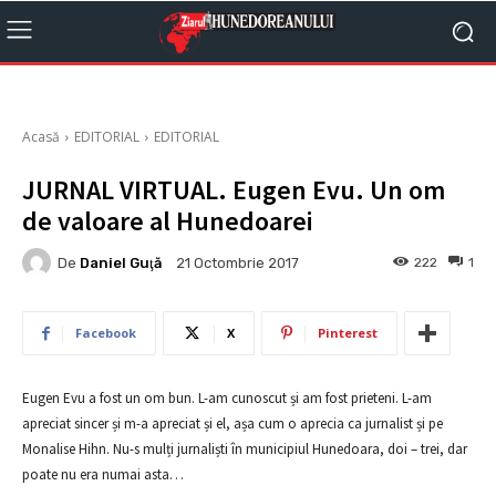
Acasă
EDITORIAL
EDITORIAL
JURNAL VIRTUAL. Eugen Evu. Un om
de valoare al Hunedoarei
De
Daniel Guţă
222
1
21 Octombrie 2017
Facebook
X
Pinterest
Eugen Evu a fost un om bun. L-am cunoscut și am fost prieteni. L-am
apreciat sincer și m-a apreciat și el, așa cum o aprecia ca jurnalist și pe
Monalise Hihn. Nu-s mulți jurnaliști în municipiul Hunedoara, doi – trei, dar
poate nu era numai asta…