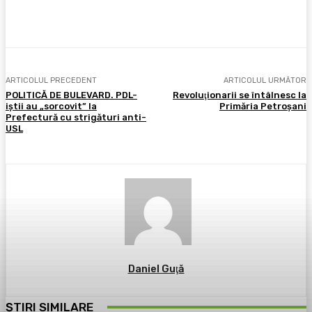
Facebook
X
Pinterest
WhatsApp
ARTICOLUL PRECEDENT
ARTICOLUL URMĂTOR
POLITICĂ DE BULEVARD. PDL-
Revoluţionarii se întâlnesc la
iştii au „sorcovit” la
Primăria Petroşani
Prefectură cu strigături anti-
USL
Daniel Guţă
ȘTIRI SIMILARE