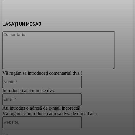
LĂSAȚI UN MESAJ
Comentari
Vă rugăm să introduceți comentariul dvs.!
Nume:*
Introduceți aici numele dvs.
Email:*
Ați introdus o adresă de e-mail incorectă!
Vă rugăm să introduceți adresa dvs. de e-mail aici
Website: