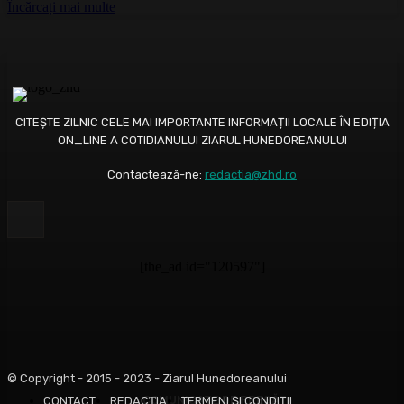
Încărcați mai multe
CITEȘTE ZILNIC CELE MAI IMPORTANTE INFORMAȚII LOCALE ÎN EDIȚIA
ON_LINE A COTIDIANULUI ZIARUL HUNEDOREANULUI
Contactează-ne:
redactia@zhd.ro
[the_ad id="120597"]
© Copyright - 2015 - 2023 - Ziarul Hunedoreanului
COMUNICATE DE PRESĂ
CONTACT
REDACŢIA
TERMENI ȘI CONDIȚII