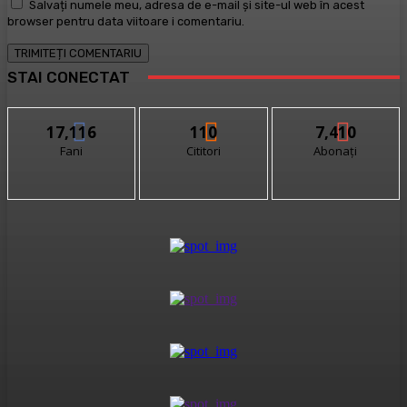
Salvați numele meu, adresa de e-mail și site-ul web în acest
browser pentru data viitoare i comentariu.
STAI CONECTAT
17,116
110
7,410
Fani
Cititori
Abonați