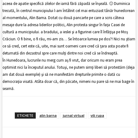
aceea de apatie specifică zilelor de iarnă fără zăpadă se înşeală. 🙂 Duminica
trecută, în centrul municipiului l-am întâlnit cel mai entuziast tânăr hunedorean
al momentului, Alin Barna. Dotat cu două pancarte pe care a scris câteva
mesaje dure la adresa liderilor politici, Alin protesta singur în faţa Casei de
cultură a municipiului. a bradului, a ieslei şi a figurinei care îl înfăţişa pe Moş
Crăciun. O fi bine, o fi rău, mi-am zis… Se întoarce lumea pe dos?! Nici nu ştiam
ce să cred, cert este că, uite, mai sunt oameni care cred că ţara asta poate fi
deturnată din dezastrul spre care mulţi dintre noi cred că se îndreaptă.
În Hunedoara, lucrurile nu merg cum aş fi vrut, dar oricum nu eram prea
optimist nici la începutul anului. Totuşi, ne putem simţi liberi să protestăm (deja
am dat două exemple) şi să ne manifestăm drepturile primite o dată cu
democraţia visată. Atâta doar că, din păcate, nimeni nu pare să ne mai bage în
seamă.
ETICHETE
alin barna
jurnal virtual
vili rupa