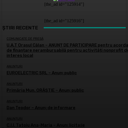
[the_ad id="125914"]
[the_ad id="125916"]
ȘTIRI RECENTE
COMUNICATE DE PRESĂ
U.A.T Orașul Călan – ANUNȚ DE PARTICIPARE pentru acord
de finanțare nerambursabilă pentru activități nonprofit d
interes local
ANUNȚURI
EUROELECTRIC SRL – Anunţ public
ANUNȚURI
Primăria Mun. ORĂȘTIE – Anunţ public
ANUNȚURI
Dan Teodor – Anunţ de informare
ANUNȚURI
C.I.I. Tatoiu Ana-Maria – Anunţ licitaţie