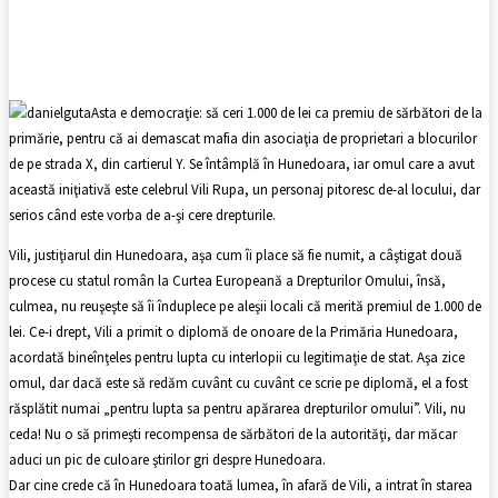
Facebook
X
Pinterest
WhatsApp
Asta e democraţie: să ceri 1.000 de lei ca premiu de sărbători de la
primărie, pentru că ai demascat mafia din asociaţia de proprietari a blocurilor
de pe strada X, din cartierul Y. Se întâmplă în Hunedoara, iar omul care a avut
această iniţiativă este celebrul Vili Rupa, un personaj pitoresc de-al locului, dar
serios când este vorba de a-şi cere drepturile.
Vili, justiţiarul din Hunedoara, aşa cum îi place să fie numit, a câştigat două
procese cu statul român la Curtea Europeană a Drepturilor Omului, însă,
culmea, nu reuşeşte să îi înduplece pe aleşii locali că merită premiul de 1.000 de
lei. Ce-i drept, Vili a primit o diplomă de onoare de la Primăria Hunedoara,
acordată bineînţeles pentru lupta cu interlopii cu legitimaţie de stat. Aşa zice
omul, dar dacă este să redăm cuvânt cu cuvânt ce scrie pe diplomă, el a fost
răsplătit numai „pentru lupta sa pentru apărarea drepturilor omului”. Vili, nu
ceda! Nu o să primeşti recompensa de sărbători de la autorităţi, dar măcar
aduci un pic de culoare ştirilor gri despre Hunedoara.
Dar cine crede că în Hunedoara toată lumea, în afară de Vili, a intrat în starea