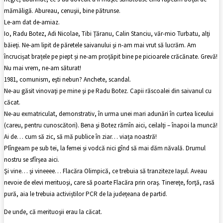
mămăligă. Abureau, cenuşii, bine pătrunse.
Le-am dat de-amiaz.
Io, Radu Botez, Adi Nicolae, Tibi Ţăranu, Calin Stanciu, văr-mio Turbatu, alţi
băieţi. Ne-am lipit de păretele saivanului şi n-am mai vrut să lucrăm. Am
încrucișat brațele pe piept și ne-am proțăpit bine pe picioarele crăcănate. Grevă!
Nu mai vrem, ne-am săturat!
1981, comunism, eşti nebun? Anchete, scandal.
Ne-au găsit vinovaţi pe mine şi pe Radu Botez. Capii răscoalei din saivanul cu
căcat.
Ne-au exmatriculat, demonstrativ, în urma unei mari adunări în curtea liceului
(careu, pentru cunoscători). Bena şi Botez rămîn aici, ceilalţi – înapoi la muncă!
Ai de… cum să zic, să mă publice în ziar… viața noastră!
Plîngeam pe sub tei, la femei și vodcă nici gînd să mai dăm năvală. Drumul
nostru se sfîrșea aici.
Şi vine… şi vineeee… Flacăra Olimpică, ce trebuia să tranziteze Iaşul. Aveau
nevoie de elevi merituoşi, care să poarte Flacăra prin oraş. Tinereţe, forţă, rasă
pură, aia le trebuia activiștilor PCR de la județeana de partid.
De unde, că merituoşii erau la căcat.