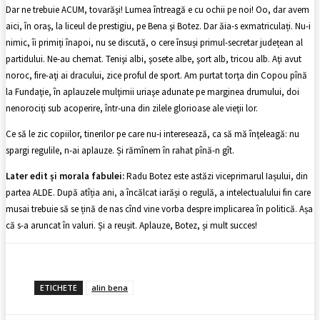
Dar ne trebuie ACUM, tovarăşi! Lumea întreagă e cu ochii pe noi! Oo, dar avem
aici, în oraş, la liceul de prestigiu, pe Bena şi Botez. Dar ăia-s exmatriculați. Nu-i
nimic, îi primiți înapoi, nu se discută, o cere însuși primul-secretar județean al
partidului. Ne-au chemat. Tenişi albi, şosete albe, şort alb, tricou alb. Aţi avut
noroc, fire-aţi ai dracului, zice proful de sport. Am purtat torţa din Copou pînă
la Fundaţie, în aplauzele mulţimii uriaşe adunate pe marginea drumului, doi
nenorociţi sub acoperire, într-una din zilele glorioase ale vieţii lor.
Ce să le zic copiilor, tinerilor pe care nu-i interesează, ca să mă înţeleagă: nu
spargi regulile, n-ai aplauze. Și rămînem în rahat pînă-n gît.
Later edit și morala fabulei:
Radu Botez este astăzi viceprimarul Iașului, din
partea ALDE. După atîția ani, a încălcat iarăși o regulă, a intelectualului fin care
musai trebuie să se țină de nas cînd vine vorba despre implicarea în politică. Așa
că s-a aruncat în valuri. Și a reușit. Aplauze, Botez, și mult succes!
ETICHETE
alin bena