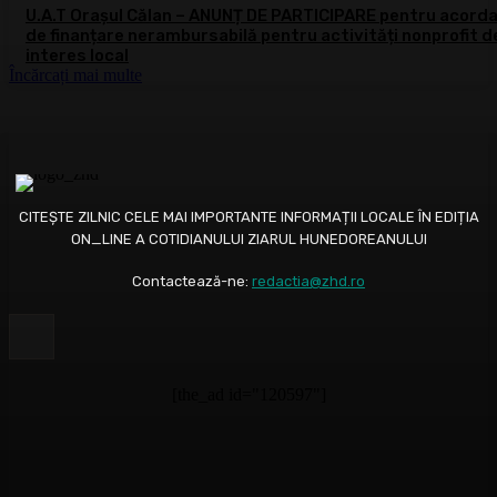
U.A.T Orașul Călan – ANUNȚ DE PARTICIPARE pentru acord
de finanțare nerambursabilă pentru activități nonprofit d
interes local
Încărcați mai multe
CITEȘTE ZILNIC CELE MAI IMPORTANTE INFORMAȚII LOCALE ÎN EDIȚIA
ON_LINE A COTIDIANULUI ZIARUL HUNEDOREANULUI
Contactează-ne:
redactia@zhd.ro
[the_ad id="120597"]