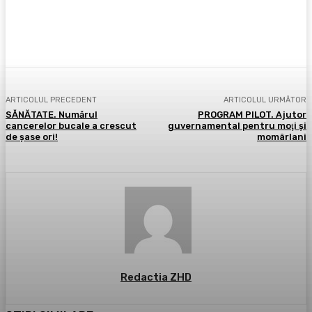
Facebook
X
Pinterest
WhatsApp
ARTICOLUL PRECEDENT
ARTICOLUL URMĂTOR
SĂNĂTATE. Numărul
PROGRAM PILOT. Ajutor
cancerelor bucale a crescut
guvernamental pentru moţi şi
de şase ori!
momârlani
Redactia ZHD