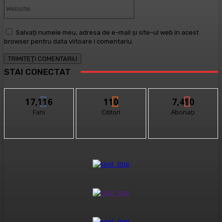
Website:
Salvați numele meu, adresa de e-mail și site-ul web în acest
browser pentru data viitoare i comentariu.
STAI CONECTAT
17,116
110
7,410
Fani
Cititori
Abonați