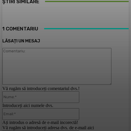
ȘTIRI SIMILARE
1 COMENTARIU
LĂSAȚI UN MESAJ
Comentari
Vă rugăm să introduceți comentariul dvs.!
Nume:*
Introduceți aici numele dvs.
Email:*
Ați introdus o adresă de e-mail incorectă!
Vă rugăm să introduceți adresa dvs. de e-mail aici