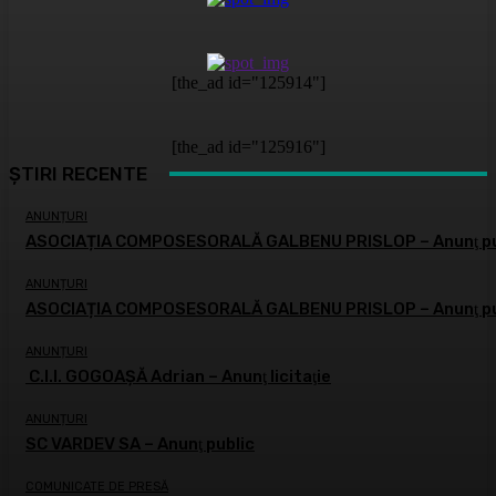
[the_ad id="125914"]
[the_ad id="125916"]
ȘTIRI RECENTE
ANUNȚURI
ASOCIAȚIA COMPOSESORALĂ GALBENU PRISLOP – Anunţ pu
ANUNȚURI
ASOCIAȚIA COMPOSESORALĂ GALBENU PRISLOP – Anunţ pu
ANUNȚURI
C.I.I. GOGOAŞĂ Adrian – Anunţ licitaţie
ANUNȚURI
SC VARDEV SA – Anunţ public
COMUNICATE DE PRESĂ