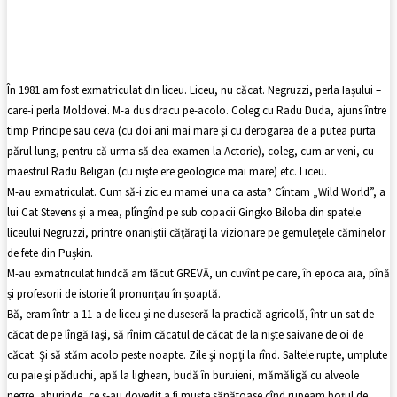
Facebook
X
Pinterest
WhatsApp
În 1981 am fost exmatriculat din liceu. Liceu, nu căcat. Negruzzi, perla Iașului –
care-i perla Moldovei. M-a dus dracu pe-acolo. Coleg cu Radu Duda, ajuns între
timp Principe sau ceva (cu doi ani mai mare şi cu derogarea de a putea purta
părul lung, pentru că urma să dea examen la Actorie), coleg, cum ar veni, cu
maestrul Radu Beligan (cu nişte ere geologice mai mare) etc. Liceu.
M-au exmatriculat. Cum să-i zic eu mamei una ca asta? Cîntam „Wild World”, a
lui Cat Stevens şi a mea, plîngînd pe sub copacii Gingko Biloba din spatele
liceului Negruzzi, printre onaniştii căţăraţi la vizionare pe gemuleţele căminelor
de fete din Puşkin.
M-au exmatriculat fiindcă am făcut GREVĂ, un cuvînt pe care, în epoca aia, pînă
și profesorii de istorie îl pronunțau în șoaptă.
Bă, eram într-a 11-a de liceu şi ne duseseră la practică agricolă, într-un sat de
căcat de pe lîngă Iaşi, să rînim căcatul de căcat de la nişte saivane de oi de
căcat. Şi să stăm acolo peste noapte. Zile şi nopţi la rînd. Saltele rupte, umplute
cu paie şi păduchi, apă la lighean, budă în buruieni, mămăligă cu alveole
negre, aburinde, ce s-au dovedit a fi muşte sănătoase cînd rupeam boţul de