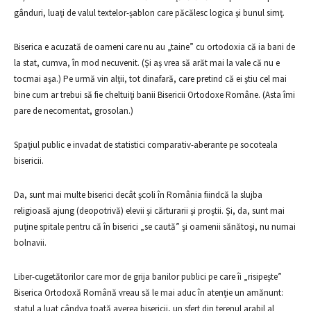
gânduri, luaţi de valul textelor-şablon care păcălesc logica şi bunul simţ.
Biserica e acuzată de oameni care nu au „taine” cu ortodoxia că ia bani de
la stat, cumva, în mod necuvenit. (Şi aş vrea să arăt mai la vale că nu e
tocmai aşa.) Pe urmă vin alţii, tot dinafară, care pretind că ei ştiu cel mai
bine cum ar trebui să fie cheltuiţi banii Bisericii Ortodoxe Române. (Asta îmi
pare de necomentat, grosolan.)
Spaţiul public e invadat de statistici comparativ-aberante pe socoteala
bisericii.
Da, sunt mai multe biserici decât şcoli în România fiindcă la slujba
religioasă ajung (deopotrivă) elevii şi cărturarii şi proştii. Şi, da, sunt mai
puţine spitale pentru că în biserici „se caută” şi oamenii sănătoşi, nu numai
bolnavii.
Liber-cugetătorilor care mor de grija banilor publici pe care îi „risipeşte”
Biserica Ortodoxă Română vreau să le mai aduc în atenţie un amănunt:
statul a luat cândva toată averea bisericii, un sfert din terenul arabil al