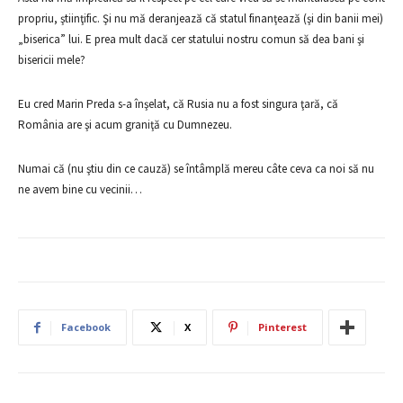
propriu, ştiinţific. Şi nu mă deranjează că statul finanţează (şi din banii mei)
„biserica” lui. E prea mult dacă cer statului nostru comun să dea bani şi
bisericii mele?
Eu cred Marin Preda s-a înşelat, că Rusia nu a fost singura ţară, că
România are şi acum graniţă cu Dumnezeu.
Numai că (nu ştiu din ce cauză) se întâmplă mereu câte ceva ca noi să nu
ne avem bine cu vecinii…
Facebook
X
Pinterest