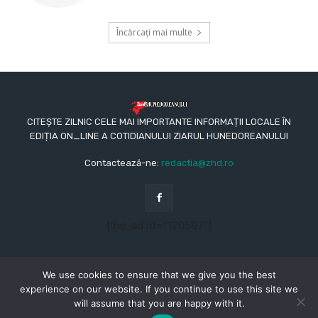
Încărcați mai multe
CITEȘTE ZILNIC CELE MAI IMPORTANTE INFORMAȚII LOCALE ÎN
EDIȚIA ON_LINE A COTIDIANULUI ZIARUL HUNEDOREANULUI
Contactează-ne:
redactia@zhd.ro
[the_ad id="120597"]
We use cookies to ensure that we give you the best
experience on our website. If you continue to use this site we
will assume that you are happy with it.
© Copyright - 2015 - 2023 - Ziarul Hunedoreanului