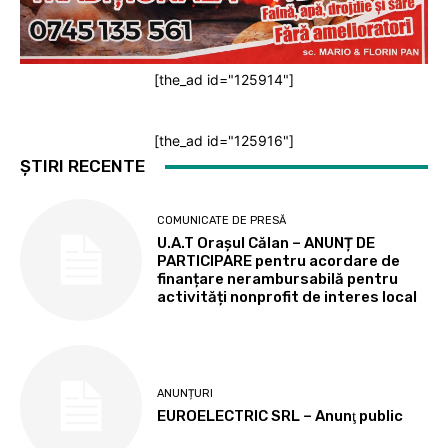
[the_ad id="125914"]
[the_ad id="125916"]
ȘTIRI RECENTE
COMUNICATE DE PRESĂ
U.A.T Orașul Călan – ANUNȚ DE
PARTICIPARE pentru acordare de
finanțare nerambursabilă pentru
activități nonprofit de interes local
ANUNȚURI
EUROELECTRIC SRL – Anunţ public