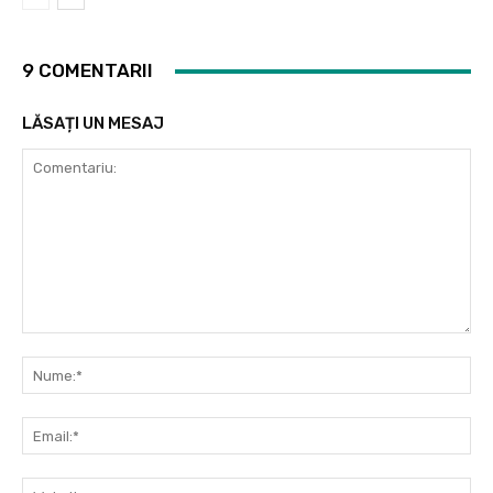
9 COMENTARII
LĂSAȚI UN MESAJ
Comentariu:
Nu
Ema
Web