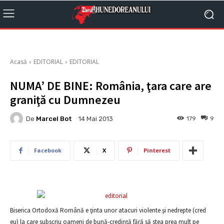
Acasă
EDITORIAL
EDITORIAL
NUMA’ DE BINE: România, ţara care are
graniţă cu Dumnezeu
De
Marcel Bot
179
9
14 Mai 2013
Facebook
X
Pinterest
Biserica Ortodoxă Română e ţinta unor atacuri violente şi nedrepte (cred
eu) la care subscriu oameni de bună-credinţă fără să stea prea mult pe