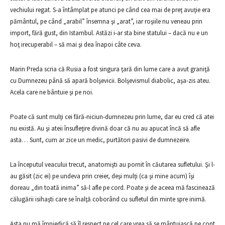
vechiului regat. S-a întâmplat pe atunci pe când cea mai de preţ avuţie era
pământul, pe când „arabil” însemna şi „arat”, iar roşiile nu veneau prin
import, fără gust, din Istambul. Astăzi i-ar sta bine statului – dacă nu e un
hoţ irecuperabil – să mai şi dea înapoi câte ceva.
Marin Preda scria că Rusia a fost singura ţară din lume care a avut graniţă
cu Dumnezeu până să apară bolşevicii. Bolşevismul diabolic, aşa-zis ateu.
Acela care ne bântuie şi pe noi.
Poate că sunt mulţi cei fără-niciun-dumnezeu prin lume, dar eu cred că atei
nu există. Au şi ateii însufleţire divină doar că nu au apucat încă să afle
asta… Sunt, cum ar zice un medic, purtători pasivi de dumnezeire.
La începutul veacului trecut, anatomişti au pornit în căutarea sufletului. Şi l-
au găsit (zic ei) pe undeva prin creier, deşi mulţi (ca şi mine acum) îşi
doreau „din toată inima” să-l afle pe cord. Poate şi de aceea mă fascinează
călugării isihaşti care se înalţă coborând cu sufletul din minte spre inimă.
Asta nu mă împiedică să îl respect pe cel care vrea să se mântuiască pe cont