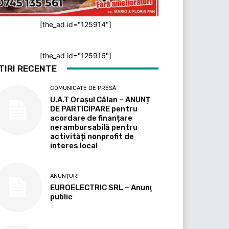
[the_ad id="125914"]
[the_ad id="125916"]
TIRI RECENTE
COMUNICATE DE PRESĂ
U.A.T Orașul Călan – ANUNȚ
DE PARTICIPARE pentru
acordare de finanțare
nerambursabilă pentru
activități nonprofit de
interes local
ANUNȚURI
EUROELECTRIC SRL – Anunţ
public