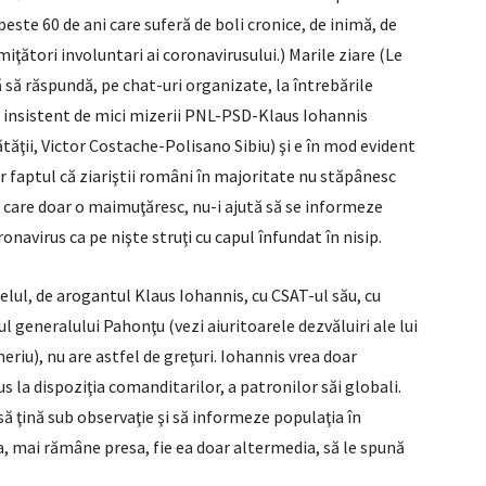
este 60 de ani care suferă de boli cronice, de inimă, de
smiţători involuntari ai coronavirusului.) Marile ziare (Le
ă răspundă, pe chat-uri organizate, la întrebările
pă insistent de mici mizerii PNL-PSD-Klaus Iohannis
nătăţii, Victor Costache-Polisano Sibiu) şi e în mod evident
r faptul că ziariştii români în majoritate nu stăpânesc
e care doar o maimuţăresc, nu-i ajută să se informeze
ronavirus ca pe nişte struţi cu capul înfundat în nisip.
elul, de arogantul Klaus Iohannis, cu CSAT-ul său, cu
ul generalului Pahonţu (vezi aiuritoarele dezvăluiri ale lui
riu), nu are astfel de greţuri. Iohannis vrea doar
us la dispoziţia comanditarilor, a patronilor săi globali.
ă ţină sub observaţie şi să informeze populaţia în
, mai rămâne presa, fie ea doar altermedia, să le spună