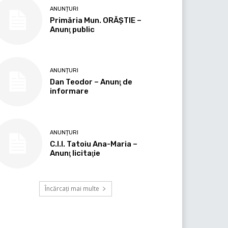
ANUNȚURI
Primăria Mun. ORĂȘTIE –
Anunţ public
ANUNȚURI
Dan Teodor – Anunţ de
informare
ANUNȚURI
C.I.I. Tatoiu Ana-Maria –
Anunţ licitaţie
Încărcați mai multe