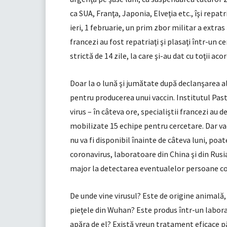
ca SUA, Franţa, Japonia, Elveţia etc., îşi repat
ieri, 1 februarie, un prim zbor militar a extr
francezi au fost repatriaţi şi plasaţi într-un c
strictă de 14 zile, la care şi-au dat cu toţii acor
Doar la o lună şi jumătate după declanşarea al
pentru producerea unui vaccin. Institutul Past
virus – în câteva ore, specialiştii francezi au 
mobilizate 15 echipe pentru cercetare. Dar vac
nu va fi disponibil înainte de câteva luni, poa
coronavirus, laboratoare din China şi din Rusia 
major la detectarea eventualelor persoane con
De unde vine virusul? Este de origine animală, 
pieţele din Wuhan? Este produs într-un labor
apăra de el? Există vreun tratament eficace pâ