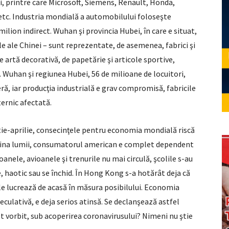
, printre care Microsoft, Siemens, Renault, Honda,
c. Industria mondială a automobilului foloseşte
milion indirect. Wuhan şi provincia Hubei, în care e situat,
le ale Chinei – sunt reprezentate, de asemenea, fabrici şi
e artă decorativă, de papetărie şi articole sportive,
 Wuhan şi regiunea Hubei, 56 de milioane de locuitori,
ă, iar producţia industrială e grav compromisă, fabricile
ernic afectată.
ie-aprilie, consecinţele pentru economia mondială riscă
 uzina lumii, consumatorul american e complet dependent
nele, avioanele şi trenurile nu mai circulă, şcolile s-au
e, haotic sau se închid. În Hong Kong s-a hotărât deja că
le lucrează de acasă în măsura posibilului. Economia
peculativă, e deja serios atinsă. Se declanşează astfel
 vorbit, sub acoperirea coronavirusului? Nimeni nu ştie