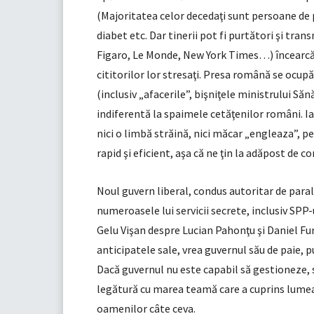
(Majoritatea celor decedaţi sunt persoane de p
diabet etc. Dar tinerii pot fi purtători şi tran
Figaro, Le Monde, New York Times…) încearcă s
cititorilor lor stresaţi. Presa română se ocu
(inclusiv „afacerile”, bişniţele ministrului Să
indiferentă la spaimele cetăţenilor români. Ia
nici o limbă străină, nici măcar „engleaza”, p
rapid şi eficient, aşa că ne ţin la adăpost de co
Noul guvern liberal, condus autoritar de paral
numeroasele lui servicii secrete, inclusiv SPP-
Gelu Vişan despre Lucian Pahonţu şi Daniel Fune
anticipatele sale, vrea guvernul său de paie, p
Dacă guvernul nu este capabil să gestioneze, s
legătură cu marea teamă care a cuprins lumea
oamenilor câte ceva.