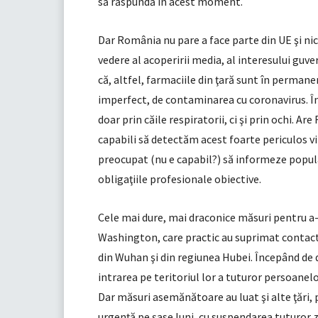
să răspundă în acest moment.
Dar România nu pare a face parte din UE şi ni
vedere al acoperirii media, al interesului gu
că, altfel, farmaciile din ţară sunt în permanen
imperfect, de contaminarea cu coronavirus. În
doar prin căile respiratorii, ci şi prin ochi. 
capabili să detectăm acest foarte periculos vir
preocupat (nu e capabil?) să informeze populaţ
obligaţiile profesionale obiective.
Cele mai dure, mai draconice măsuri pentru a-ş
Washington, care practic au suprimat contacte
din Wuhan şi din regiunea Hubei. Începând de 
intrarea pe teritoriul lor a tuturor persoanelo
Dar măsuri asemănătoare au luat şi alte ţări, p
urgenţă pe şase luni, cu suspendarea tuturor z