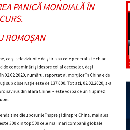
EA PANICĂ MONDIALĂ ÎN
CURS.
U ROMOȘAN
, ca şi televiziunile de ştiri sau cele generaliste chiar
 de contaminări şi despre cel al deceselor, deşi
în 02.02.2020, numărul raportat al morţilor în China e de
nuţi sub observaţie este de 137.600. Tot azi, 02.02.2020, s-a
ronavirus din afara Chinei – este vorba de un filipinez
ubei.
pendă sine die zborurile înspre şi dinspre China, mai ales
Peste 300 din top 500 cele mai mari companii globale