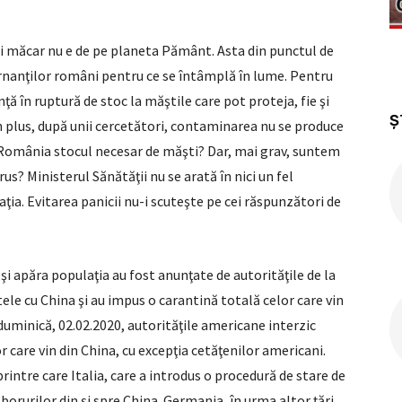
ci măcar nu e de pe planeta Pământ. Asta din punctul de
vernanţilor români pentru ce se întâmplă în lume. Pentru
ţă în ruptură de stoc la măştile care pot proteja, fie şi
Ș
 plus, după unii cercetători, contaminarea nu se produce
Are România stocul necesar de măşti? Dar, mai grav, suntem
us? Ministerul Sănătăţii nu se arată în nici un fel
ia. Evitarea panicii nu-i scuteşte pe cei răspunzători de
i apăra populaţia au fost anunţate de autorităţile de la
le cu China şi au impus o carantină totală celor care vin
duminică, 02.02.2020, autorităţile americane interzic
r care vin din China, cu excepţia cetăţenilor americani.
rintre care Italia, care a introdus o procedură de stare de
borurilor din şi spre China. Germania, în urma altor ţări,