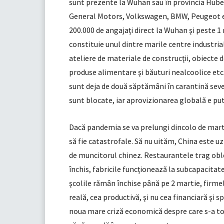
sunt prezente la Wuhan sau în provincia Hubei
General Motors, Volkswagen, BMW, Peugeot et
200.000 de angajaţi direct la Wuhan şi peste 1 
constituie unul dintre marile centre industria
ateliere de materiale de construcţii, obiecte d
produse alimentare şi băuturi nealcoolice etc.
sunt deja de două săptămâni în carantină sever
sunt blocate, iar aprovizionarea globală e put
Dacă pandemia se va prelungi dincolo de mart
să fie catastrofale. Să nu uităm, China este
de muncitorul chinez. Restaurantele trag obloa
închis, fabricile funcţionează la subcapacitat
şcolile rămân închise până pe 2 martie, firme
reală, cea productivă, şi nu cea financiară şi s
noua mare criză economică despre care s-a tot