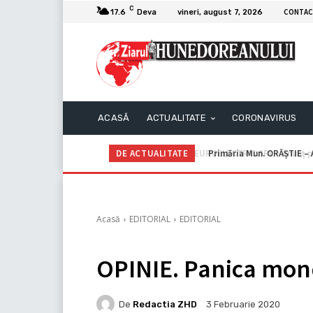
C
CONTAC
17.6
Deva
vineri, august 7, 2026
ACASĂ
ACTUALITATE
CORONAVIRUS
DE ACTUALITATE
Primăria Mun. ORĂȘTIE – A
Acasă
EDITORIAL
EDITORIAL
OPINIE. Panica mon
De
Redactia ZHD
3 Februarie 2020