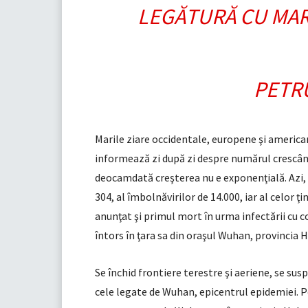
LEGĂTURĂ CU MAR
PETR
Marile ziare occidentale, europene şi americane
informează zi după zi despre numărul crescând
deocamdată creşterea nu e exponenţială. Azi, 
304, al îmbolnăvirilor de 14.000, iar al celor ţi
anunţat şi primul mort în urma infectării cu co
întors în ţara sa din oraşul Wuhan, provincia H
Se închid frontiere terestre şi aeriene, se sus
cele legate de Wuhan, epicentrul epidemiei. 