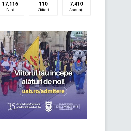
17,116
110
7,410
Fani
Cititori
Abonați