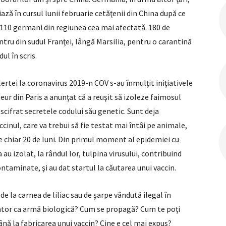
riază în cursul lunii februarie cetăţenii din China după ce
as 110 germani din regiunea cea mai afectată. 180 de
entru din sudul Franţei, lângă Marsilia, pentru o carantină
dul în scris.
ertei la coronavirus 2019-n COV s-au înmulţit iniţiativele
eur din Paris a anunţat că a reuşit să izoleze faimosul
descifrat secretele codului său genetic. Sunt deja
cinul, care va trebui să fie testat mai întâi pe animale,
te chiar 20 de luni. Din primul moment al epidemiei cu
au izolat, la rândul lor, tulpina virusului, contribuind
taminate, şi au dat startul la căutarea unui vaccin.
de la carnea de liliac sau de şarpe vândută ilegal în
ator ca armă biologică? Cum se propagă? Cum te poţi
nă la fabricarea unui vaccin? Cine e cel mai expus?