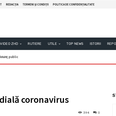
T
REDACŢIA
TERMENI ȘI CONDIȚII
POLITICA DE CONFIDENȚIALITATE
VIDEO ZHD
RUTIERE
UTILE
TOP NEWS
ISTORII
REPO
nunţ public
S
dială coronavirus
394
0