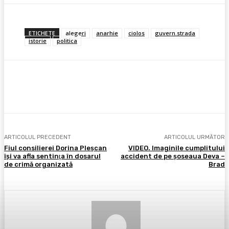
ETICHETE
alegeri
anarhie
ciolos
guvern.strada
istorie
politica
Facebook
X
Pinterest
WhatsApp
ARTICOLUL PRECEDENT
ARTICOLUL URMĂTOR
Fiul consilierei Dorina Pleşcan
VIDEO. Imaginile cumplitului
îşi va afla sentinţa în dosarul
accident de pe şoseaua Deva –
de crimă organizată
Brad