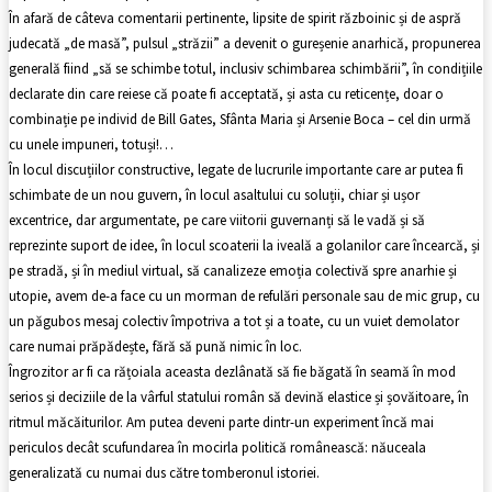
În afară de câteva comentarii pertinente, lipsite de spirit războinic și de aspră
judecată „de masă”, pulsul „străzii” a devenit o gureșenie anarhică, propunerea
generală fiind „să se schimbe totul, inclusiv schimbarea schimbării”, în condițiile
declarate din care reiese că poate fi acceptată, și asta cu reticențe, doar o
combinație pe individ de Bill Gates, Sfânta Maria și Arsenie Boca – cel din urmă
cu unele impuneri, totuși!…
În locul discuțiilor constructive, legate de lucrurile importante care ar putea fi
schimbate de un nou guvern, în locul asaltului cu soluții, chiar și ușor
excentrice, dar argumentate, pe care viitorii guvernanți să le vadă și să
reprezinte suport de idee, în locul scoaterii la iveală a golanilor care încearcă, și
pe stradă, și în mediul virtual, să canalizeze emoția colectivă spre anarhie și
utopie, avem de-a face cu un morman de refulări personale sau de mic grup, cu
un păgubos mesaj colectiv împotriva a tot și a toate, cu un vuiet demolator
care numai prăpădește, fără să pună nimic în loc.
Îngrozitor ar fi ca rățoiala aceasta dezlânată să fie băgată în seamă în mod
serios și deciziile de la vârful statului român să devină elastice și șovăitoare, în
ritmul măcăiturilor. Am putea deveni parte dintr-un experiment încă mai
periculos decât scufundarea în mocirla politică românească: năuceala
generalizată cu numai dus către tomberonul istoriei.