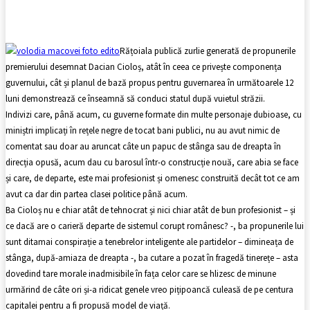
Facebook
X
Pinterest
WhatsApp
Rățoiala publică zurlie generată de propunerile
premierului desemnat Dacian Cioloș, atât în ceea ce privește componența
guvernului, cât și planul de bază propus pentru guvernarea în următoarele 12
luni demonstrează ce înseamnă să conduci statul după vuietul străzii.
Indivizi care, până acum, cu guverne formate din multe personaje dubioase, cu
miniștri implicați în rețele negre de tocat bani publici, nu au avut nimic de
comentat sau doar au aruncat câte un papuc de stânga sau de dreapta în
direcția opusă, acum dau cu barosul într-o construcție nouă, care abia se face
și care, de departe, este mai profesionist și omenesc construită decât tot ce am
avut ca dar din partea clasei politice până acum.
Ba Cioloș nu e chiar atât de tehnocrat și nici chiar atât de bun profesionist – și
ce dacă are o carieră departe de sistemul corupt românesc? -, ba propunerile lui
sunt ditamai conspirație a tenebrelor inteligente ale partidelor – dimineața de
stânga, după-amiaza de dreapta -, ba cutare a pozat în fragedă tinerețe – asta
dovedind tare morale inadmisibile în fața celor care se hlizesc de minune
urmărind de câte ori și-a ridicat genele vreo pițipoancă culeasă de pe centura
capitalei pentru a fi propusă model de viață.