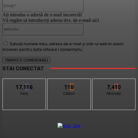
Email:*
Ați introdus o adresă de e-mail incorectă!
Vă rugăm să introduceți adresa dvs. de e-mail aici
Website:
Salvați numele meu, adresa de e-mail și site-ul web în acest
browser pentru data viitoare i comentariu.
STAI CONECTAT
17,116
110
7,410
Fani
Cititori
Abonați