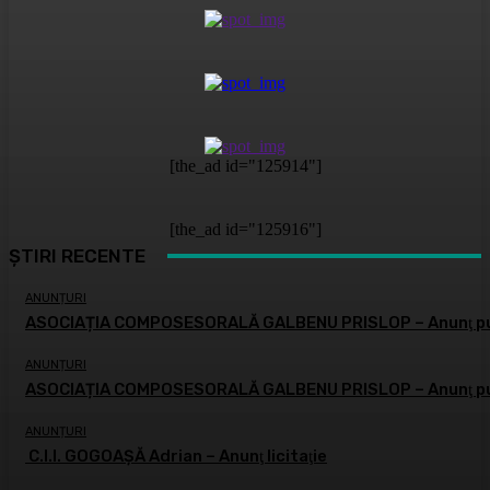
[the_ad id="125914"]
[the_ad id="125916"]
ȘTIRI RECENTE
ANUNȚURI
ASOCIAȚIA COMPOSESORALĂ GALBENU PRISLOP – Anunţ pu
ANUNȚURI
ASOCIAȚIA COMPOSESORALĂ GALBENU PRISLOP – Anunţ pu
ANUNȚURI
C.I.I. GOGOAŞĂ Adrian – Anunţ licitaţie