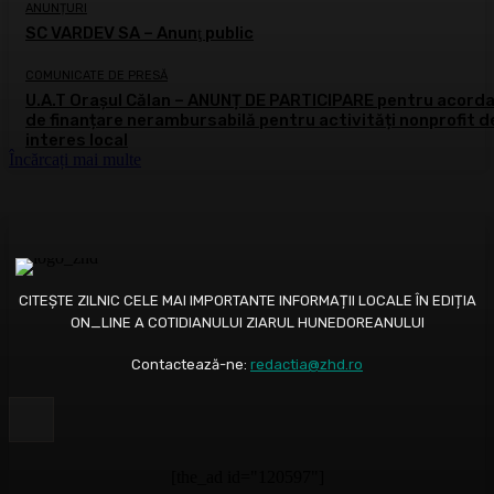
ANUNȚURI
SC VARDEV SA – Anunţ public
COMUNICATE DE PRESĂ
U.A.T Orașul Călan – ANUNȚ DE PARTICIPARE pentru acord
de finanțare nerambursabilă pentru activități nonprofit d
interes local
Încărcați mai multe
CITEȘTE ZILNIC CELE MAI IMPORTANTE INFORMAȚII LOCALE ÎN EDIȚIA
ON_LINE A COTIDIANULUI ZIARUL HUNEDOREANULUI
Contactează-ne:
redactia@zhd.ro
[the_ad id="120597"]