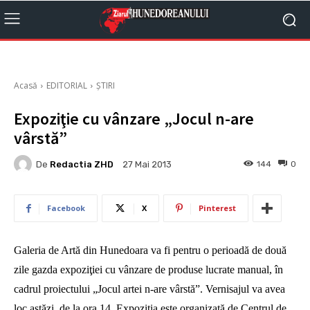
Acasă
EDITORIAL
ȘTIRI
Expoziţie cu vânzare „Jocul n-are
vârstă”
De
Redactia ZHD
144
0
27 Mai 2013
Facebook
X
Pinterest
Galeria de Artă din Hunedoara va fi pentru o perioadă de două
zile gazda expoziţiei cu vânzare de produse lucrate manual, în
cadrul proiectului „Jocul artei n-are vârstă”. Vernisajul va avea
loc astăzi, de la ora 14. Expoziţia este organizată de Centrul de