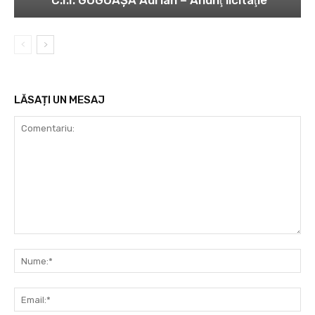
C.I.I. GOGOAŞĂ Adrian – Anunţ licitaţie
LĂSAȚI UN MESAJ
Comentariu:
Nu
Ema