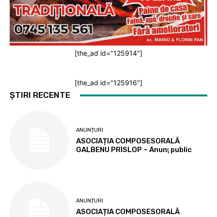
[the_ad id="125914"]
[the_ad id="125916"]
ȘTIRI RECENTE
ANUNȚURI
ASOCIAȚIA COMPOSESORALĂ
GALBENU PRISLOP – Anunţ public
ANUNȚURI
ASOCIAȚIA COMPOSESORALĂ