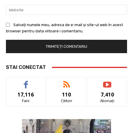
Web
Salvați numele meu, adresa de e-mail și site-ul web în acest
browser pentru data viitoare i comentariu.
STAI CONECTAT
17,116
110
7,410
Fani
Cititori
Abonați