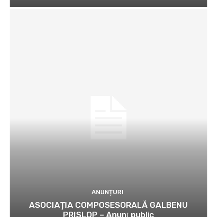
ANUNȚURI
ASOCIAȚIA COMPOSESORALĂ GALBENU
PRISLOP – Anunţ public