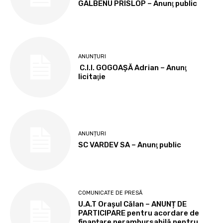
GALBENU PRISLOP – Anunţ public
ANUNȚURI
C.I.I. GOGOAŞĂ Adrian – Anunţ
licitaţie
ANUNȚURI
SC VARDEV SA – Anunţ public
COMUNICATE DE PRESĂ
U.A.T Orașul Călan – ANUNȚ DE
PARTICIPARE pentru acordare de
finanțare nerambursabilă pentru