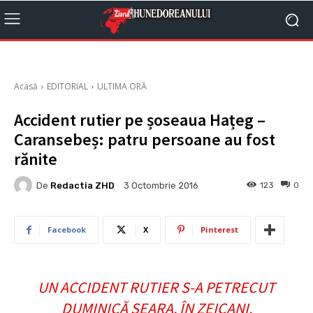
Acasă
EDITORIAL
ULTIMA ORĂ
Accident rutier pe șoseaua Hațeg –
Caransebeș: patru persoane au fost
rănite
De
Redactia ZHD
123
0
3 Octombrie 2016
Facebook
X
Pinterest
UN ACCIDENT RUTIER S-A PETRECUT
DUMINICĂ SEARA, ÎN ZEICANI.