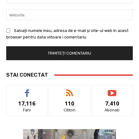
Web
Salvați numele meu, adresa de e-mail și site-ul web în acest
browser pentru data viitoare i comentariu.
STAI CONECTAT
17,116
110
7,410
Fani
Cititori
Abonați