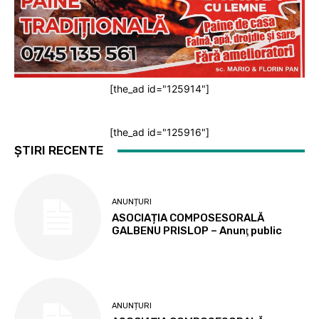
[the_ad id="125914"]
[the_ad id="125916"]
ȘTIRI RECENTE
ANUNȚURI
ASOCIAȚIA COMPOSESORALĂ
GALBENU PRISLOP – Anunţ public
ANUNȚURI