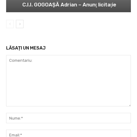
C.I.I. GOGOAŞĂ Adrian – Anunţ licitaţie
LĂSAȚI UN MESAJ
Comentariu:
Nu
Ema