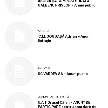
ASOCIAȚIA COMPOSESORALĂ
GALBENU PRISLOP – Anunţ public
ANUNȚURI
C.I.I. GOGOAŞĂ Adrian – Anunţ
licitaţie
ANUNȚURI
SC VARDEV SA – Anunţ public
COMUNICATE DE PRESĂ
U.A.T Orașul Călan – ANUNȚ DE
PARTICIPARE pentru acordare de