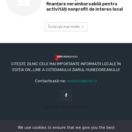
finanțare nerambursabilă pentru
activități nonprofit de interes local
Încărcați mai multe
CITEȘTE ZILNIC CELE MAI IMPORTANTE INFORMAȚII LOCALE ÎN
EDIȚIA ON_LINE A COTIDIANULUI ZIARUL HUNEDOREANULUI
Contactează-ne:
redactia@zhd.ro
[the_ad id="120597"]
We use cookies to ensure that we give you the best