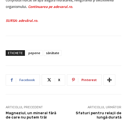
conţinutul ridicat de apă asigură hidratarea, revigorarea şi detoxifierea
organismului
.
Continuarea pe adevarul.ro.
SURSA: adevărul.ro.
ETICHETE
pepene
sănătate
Facebook
X
Pinterest
ARTICOLUL PRECEDENT
ARTICOLUL URMĂTOR
Magneziul, un mineral fără
Sfaturi pentru relaţii de
de care nu putem trăi
lungă durată