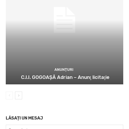
ANUNȚURI
C.I.I. GOGOAŞĂ Adrian – Anunţ licitaţie
LĂSAȚI UN MESAJ