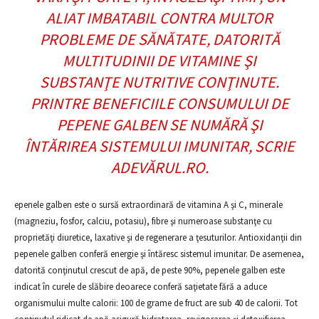
ALIAT IMBATABIL CONTRA MULTOR
PROBLEME DE SĂNĂTATE, DATORITĂ
MULTITUDINII DE VITAMINE ŞI
SUBSTANŢE NUTRITIVE CONŢINUTE.
PRINTRE BENEFICIILE CONSUMULUI DE
PEPENE GALBEN SE NUMĂRĂ ŞI
ÎNTĂRIREA SISTEMULUI IMUNITAR, SCRIE
ADEVĂRUL.RO.
epenele galben este o sursă extraordinară de vitamina A şi C, minerale
(magneziu, fosfor, calciu, potasiu), fibre şi numeroase substanţe cu
proprietăţi diuretice, laxative şi de regenerare a ţesuturilor. Antioxidanţii din
pepenele galben conferă energie şi întăresc sistemul imunitar. De asemenea,
datorită conţinutul crescut de apă, de peste 90%, pepenele galben este
indicat în curele de slăbire deoarece conferă saţietate fără a aduce
organismului multe calorii: 100 de grame de fruct are sub 40 de calorii. Tot