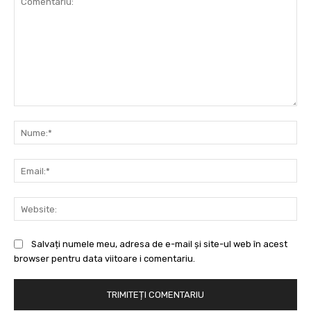
Comentariu:
Nu
Ema
Web
Salvați numele meu, adresa de e-mail și site-ul web în acest
browser pentru data viitoare i comentariu.