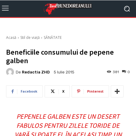
Acasă
Stil de viață
SĂNĂTATE
Beneficiile consumului de pepene
galben
De
Redactia ZHD
381
0
5 Iulie 2015
Facebook
X
Pinterest
PEPENELE GALBEN ESTE UN DESERT
FABULOS PENTRU ZILELE TORIDE DE
VARĂ ŞI POATE FI, ÎN ACELAŞI TIMP, UN