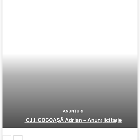
ANUNȚURI
C.I.I. GOGOAŞĂ Adrian – Anunţ licitaţie