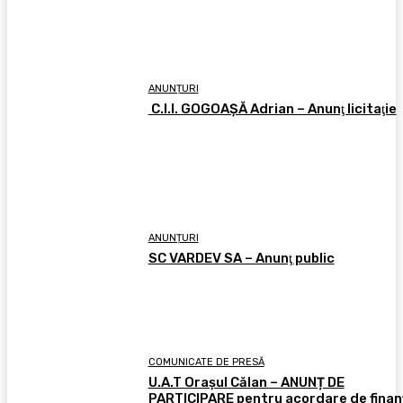
ANUNȚURI
C.I.I. GOGOAŞĂ Adrian – Anunţ licitaţie
ANUNȚURI
SC VARDEV SA – Anunţ public
COMUNICATE DE PRESĂ
U.A.T Orașul Călan – ANUNȚ DE
PARTICIPARE pentru acordare de finan