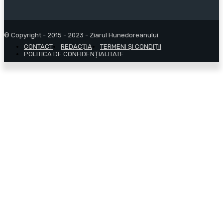
© Copyright - 2015 - 2023 - Ziarul Hunedoreanului
CONTACT
REDACŢIA
TERMENI ȘI CONDIȚII
POLITICA DE CONFIDENȚIALITATE