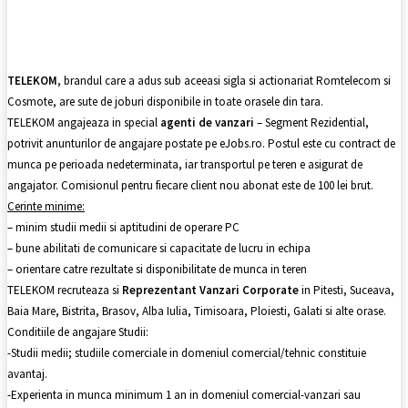
Facebook
X
Pinterest
WhatsApp
TELEKOM
, brandul care a adus sub aceeasi sigla si actionariat Romtelecom si
Cosmote, are sute de joburi disponibile in toate orasele din tara.
TELEKOM angajeaza in special
agenti de vanzari
– Segment Rezidential,
potrivit anunturilor de angajare postate pe eJobs.ro. Postul este cu contract de
munca pe perioada nedeterminata, iar transportul pe teren e asigurat de
angajator. Comisionul pentru fiecare client nou abonat este de 100 lei brut.
Cerinte minime:
– minim studii medii si aptitudini de operare PC
– bune abilitati de comunicare si capacitate de lucru in echipa
– orientare catre rezultate si disponibilitate de munca in teren
TELEKOM recruteaza si
Reprezentant Vanzari Corporate
in Pitesti, Suceava,
Baia Mare, Bistrita, Brasov, Alba Iulia, Timisoara, Ploiesti, Galati si alte orase.
Conditiile de angajare Studii:
-Studii medii; studiile comerciale in domeniul comercial/tehnic constituie
avantaj.
-Experienta in munca minimum 1 an in domeniul comercial-vanzari sau