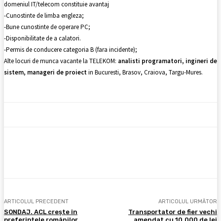
domeniul IT/telecom constituie avantaj
-Cunostinte de limba engleza;
-Bune cunostinte de operare PC;
-Disponibilitate de a calatori.
-Permis de conducere categoria B (fara incidente);
Alte locuri de munca vacante la TELEKOM:
analisti programatori, ingineri de
sistem, manageri de proiect
in Bucuresti, Brasov, Craiova, Targu-Mures.
Facebook
X
Pinterest
WhatsApp
ARTICOLUL PRECEDENT
ARTICOLUL URMĂTOR
SONDAJ. ACL crește în
Transportator de fier vechi
preferințele românilor
amendat cu 10.000 de lei