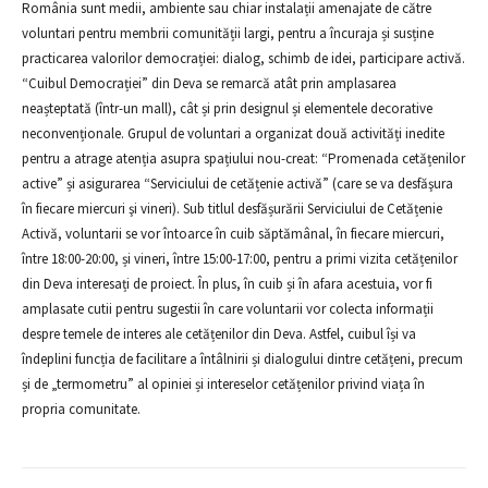
România sunt medii, ambiente sau chiar instalații amenajate de către
voluntari pentru membrii comunității largi, pentru a încuraja și susține
practicarea valorilor democrației: dialog, schimb de idei, participare activă.
“Cuibul Democrației” din Deva se remarcă atât prin amplasarea
neașteptată (într-un mall), cât și prin designul și elementele decorative
neconvenționale. Grupul de voluntari a organizat două activități inedite
pentru a atrage atenția asupra spațiului nou-creat: “Promenada cetățenilor
active” și asigurarea “Serviciului de cetățenie activă” (care se va desfăşura
în fiecare miercuri şi vineri). Sub titlul desfășurării Serviciului de Cetățenie
Activă, voluntarii se vor întoarce în cuib săptămânal, în fiecare miercuri,
între 18:00-20:00, și vineri, între 15:00-17:00, pentru a primi vizita cetățenilor
din Deva interesați de proiect. În plus, în cuib și în afara acestuia, vor fi
amplasate cutii pentru sugestii în care voluntarii vor colecta informații
despre temele de interes ale cetățenilor din Deva. Astfel, cuibul își va
îndeplini funcția de facilitare a întâlnirii și dialogului dintre cetățeni, precum
și de „termometru” al opiniei și intereselor cetățenilor privind viața în
propria comunitate.