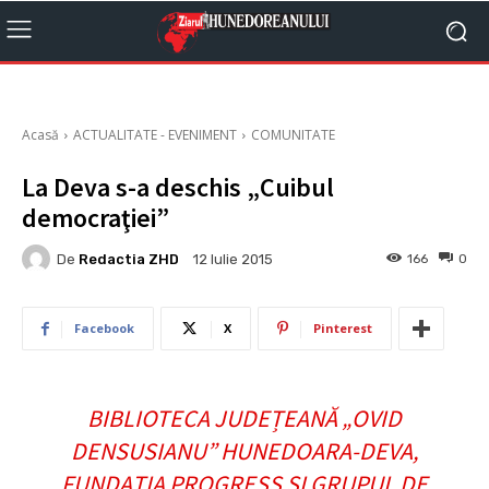
Acasă
ACTUALITATE - EVENIMENT
COMUNITATE
La Deva s-a deschis „Cuibul
democraţiei”
De
Redactia ZHD
166
0
12 Iulie 2015
Facebook
X
Pinterest
BIBLIOTECA JUDEȚEANĂ „OVID
DENSUSIANU” HUNEDOARA-DEVA,
FUNDAȚIA PROGRESS ȘI GRUPUL DE