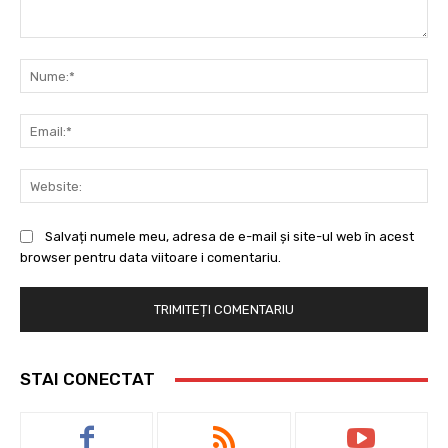
Comentariu:
Nu
Ema
Web
Salvați numele meu, adresa de e-mail și site-ul web în acest
browser pentru data viitoare i comentariu.
STAI CONECTAT