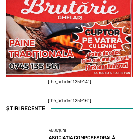
[the_ad id="125914"]
[the_ad id="125916"]
ȘTIRI RECENTE
ANUNȚURI
ASOCIAȚIA COMPOSESORALĂ