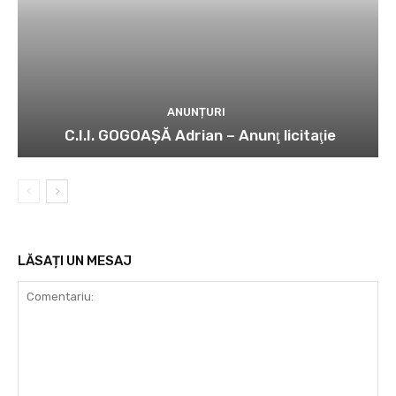
ANUNȚURI
C.I.I. GOGOAŞĂ Adrian – Anunţ licitaţie
LĂSAȚI UN MESAJ