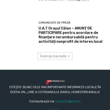
COMUNICATE DE PRESĂ
U.A.T Orașul Călan – ANUNȚ DE
PARTICIPARE pentru acordare de
finanțare nerambursabilă pentru
activități nonprofit de interes local
Încărcați mai multe
CITEȘTE ZILNIC CELE MAI IMPORTANTE INFORMAȚII LOCALE ÎN
EDIȚIA ON_LINE A COTIDIANULUI ZIARUL HUNEDOREANULUI
Contactează-ne:
redactia@zhd.ro