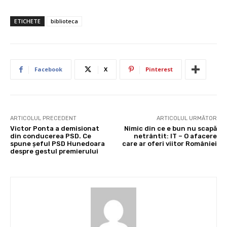
ETICHETE
biblioteca
Facebook
X
Pinterest
ARTICOLUL PRECEDENT
ARTICOLUL URMĂTOR
Victor Ponta a demisionat
Nimic din ce e bun nu scapă
din conducerea PSD. Ce
netrântit: IT – O afacere
spune şeful PSD Hunedoara
care ar oferi viitor României
despre gestul premierului