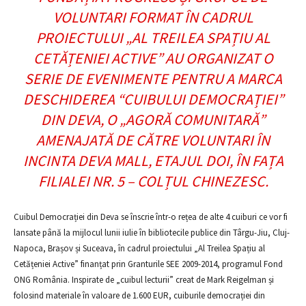
VOLUNTARI FORMAT ÎN CADRUL
PROIECTULUI „AL TREILEA SPAȚIU AL
CETĂȚENIEI ACTIVE” AU ORGANIZAT O
SERIE DE EVENIMENTE PENTRU A MARCA
DESCHIDEREA “CUIBULUI DEMOCRAȚIEI”
DIN DEVA, O „AGORĂ COMUNITARĂ”
AMENAJATĂ DE CĂTRE VOLUNTARI ÎN
INCINTA DEVA MALL, ETAJUL DOI, ÎN FAȚA
FILIALEI NR. 5 – COLȚUL CHINEZESC.
Cuibul Democrației din Deva se înscrie într-o rețea de alte 4 cuiburi ce vor fi
lansate până la mijlocul lunii iulie în bibliotecile publice din Târgu-Jiu, Cluj-
Napoca, Brașov și Suceava, în cadrul proiectului „Al Treilea Spațiu al
Cetățeniei Active” finanțat prin Granturile SEE 2009-2014, programul Fond
ONG România. Inspirate de „cuibul lecturii” creat de Mark Reigelman și
folosind materiale în valoare de 1.600 EUR, cuiburile democrației din