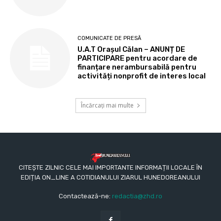
COMUNICATE DE PRESĂ
U.A.T Orașul Călan – ANUNȚ DE
PARTICIPARE pentru acordare de
finanțare nerambursabilă pentru
activități nonprofit de interes local
Încărcați mai multe
CITEȘTE ZILNIC CELE MAI IMPORTANTE INFORMAȚII LOCALE ÎN
EDIȚIA ON_LINE A COTIDIANULUI ZIARUL HUNEDOREANULUI
Contactează-ne:
redactia@zhd.ro