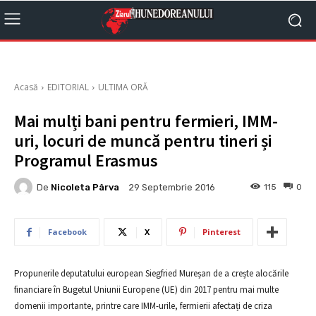
Acasă
EDITORIAL
ULTIMA ORĂ
Mai mulți bani pentru fermieri, IMM-
uri, locuri de muncă pentru tineri și
Programul Erasmus
De
Nicoleta Pârva
115
0
29 Septembrie 2016
Facebook
X
Pinterest
Propunerile deputatului european Siegfried Mureșan de a crește alocările
financiare în Bugetul Uniunii Europene (UE) din 2017 pentru mai multe
domenii importante, printre care IMM-urile, fermierii afectați de criza