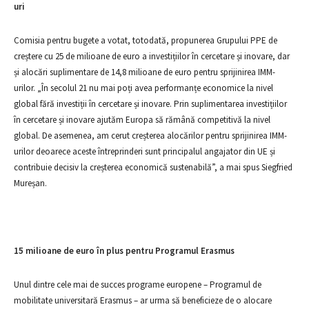
uri
Comisia pentru bugete a votat, totodată, propunerea Grupului PPE de
creștere cu 25 de milioane de euro a investițiilor în cercetare și inovare, dar
și alocări suplimentare de 14,8 milioane de euro pentru sprijinirea IMM-
urilor. „În secolul 21 nu mai poți avea performanțe economice la nivel
global fără investiții în cercetare și inovare. Prin suplimentarea investițiilor
în cercetare și inovare ajutăm Europa să rămână competitivă la nivel
global. De asemenea, am cerut creșterea alocărilor pentru sprijinirea IMM-
urilor deoarece aceste întreprinderi sunt principalul angajator din UE și
contribuie decisiv la creșterea economică sustenabilă”, a mai spus Siegfried
Mureșan.
15 milioane de euro în plus pentru Programul Erasmus
Unul dintre cele mai de succes programe europene – Programul de
mobilitate universitară Erasmus – ar urma să beneficieze de o alocare