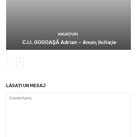
ANUNȚURI
C.I.I. GOGOAŞĂ Adrian – Anunţ licitaţie
LĂSAȚI UN MESAJ