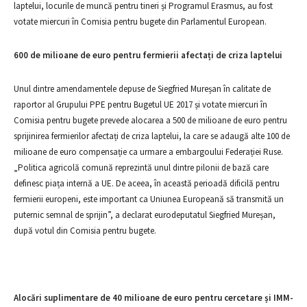
laptelui, locurile de muncă pentru tineri și Programul Erasmus, au fost
votate miercuri în Comisia pentru bugete din Parlamentul European.
600 de milioane de euro pentru fermierii afectați de criza laptelui
Unul dintre amendamentele depuse de Siegfried Mureșan în calitate de
raportor al Grupului PPE pentru Bugetul UE 2017 și votate miercuri în
Comisia pentru bugete prevede alocarea a 500 de milioane de euro pentru
sprijinirea fermierilor afectați de criza laptelui, la care se adaugă alte 100 de
milioane de euro compensație ca urmare a embargoului Federației Ruse.
„Politica agricolă comună reprezintă unul dintre pilonii de bază care
definesc piața internă a UE. De aceea, în această perioadă dificilă pentru
fermierii europeni, este important ca Uniunea Europeană să transmită un
puternic semnal de sprijin”, a declarat eurodeputatul Siegfried Mureșan,
după votul din Comisia pentru bugete.
Alocări suplimentare de 40 milioane de euro pentru cercetare și IMM-