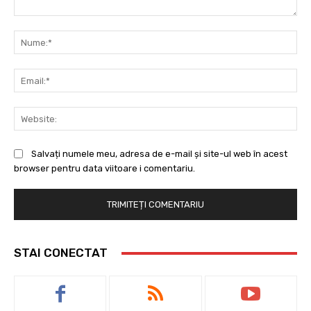
Comentariu:
Nu
Ema
Web
Salvați numele meu, adresa de e-mail și site-ul web în acest
browser pentru data viitoare i comentariu.
STAI CONECTAT