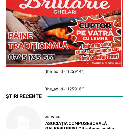
[the_ad id="125914"]
[the_ad id="125916"]
ȘTIRI RECENTE
ANUNȚURI
ASOCIAȚIA COMPOSESORALĂ
GALBENU PRISLOP – Anunţ public