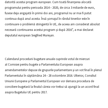
datorită acestui program european. Cum toată finanțarea alocată
programului pentru perioada 2014 – 2020, de circa 3 miliarde de euro,
fusese deja angajată în primii doi ani, programul nu ar mai fi putut
continua după anul acesta. Însă șomajul în rândul tinerilor este în
continuare o problemă stringentă în UE, de aceea am considerat absolut
necesară continuarea acestui program și după 2016”, a mai declarat
deputatul european Siegfried Mureșan.
Calendarul procedurii bugetare anuale cuprinde votul de miercuri
al Comisiei pentru bugete a Parlamentului European asupra
amendamentelor depuse de grupurile parlamentare și un vot final în plenul
Parlamentului în săptămâna 24 – 28 octombrie 2016. Ulterior, Consiliul
Uniunii Europene și Parlamentul European vor demara procedura de
conciliere bugetară la finalul căreia vor trebui să ajungă la un acord final
asupra Bugetului UE pentru 2017.