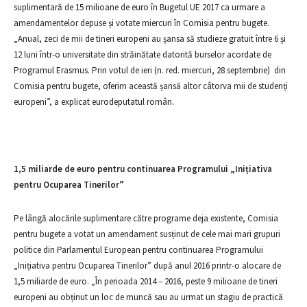
suplimentară de 15 milioane de euro în Bugetul UE 2017 ca urmare a
amendamentelor depuse și votate miercuri în Comisia pentru bugete.
„Anual, zeci de mii de tineri europeni au șansa să studieze gratuit între 6 și
12 luni într-o universitate din străinătate datorită burselor acordate de
Programul Erasmus. Prin votul de ieri (n. red. miercuri, 28 septembrie) din
Comisia pentru bugete, oferim această șansă altor câtorva mii de studenți
europeni”, a explicat eurodeputatul român.
1,5 miliarde de euro pentru continuarea Programului „Inițiativa
pentru Ocuparea Tinerilor”
Pe lângă alocările suplimentare către programe deja existente, Comisia
pentru bugete a votat un amendament susținut de cele mai mari grupuri
politice din Parlamentul European pentru continuarea Programului
„Inițiativa pentru Ocuparea Tinerilor” după anul 2016 printr-o alocare de
1,5 miliarde de euro. „În perioada 2014 – 2016, peste 9 milioane de tineri
europeni au obținut un loc de muncă sau au urmat un stagiu de practică