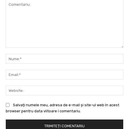
Comentariu:
Nu
Ema
Web
Salvați numele meu, adresa de e-mail și site-ul web în acest
browser pentru data viitoare i comentariu.