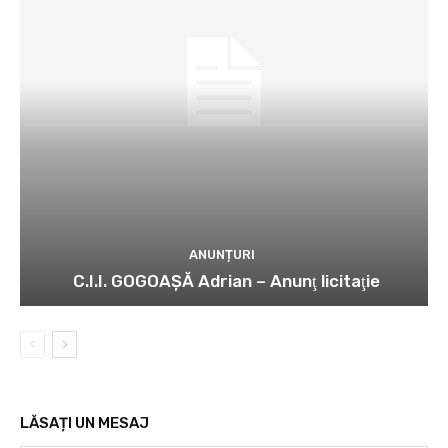
ANUNȚURI
C.I.I. GOGOAŞĂ Adrian – Anunţ licitaţie
LĂSAȚI UN MESAJ