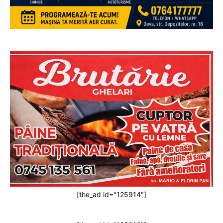
[the_ad id="125914"]