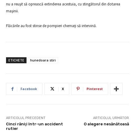
nu a reuşit să oprească extinderea acestuia, cu stingătorul din dotarea
maşinii.
Flăcările au fost stinse de pompieri chemaţi să intervină.
ETICHETE
hunedoara stiri
Facebook
X
Pinterest
ARTICOLUL PRECEDENT
ARTICOLUL URMĂTOR
Cinci răniţi într-un accident
O alegere nesănătoasă
rutier