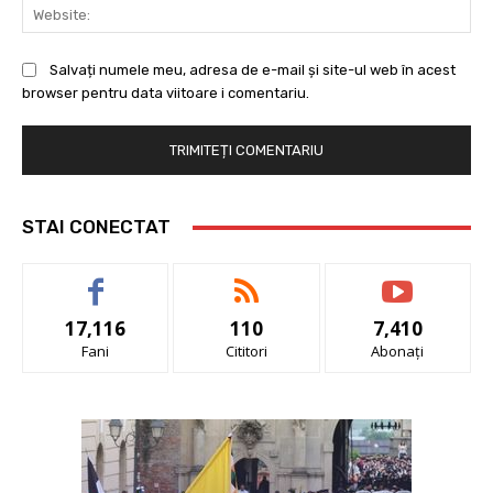
Web
Salvați numele meu, adresa de e-mail și site-ul web în acest
browser pentru data viitoare i comentariu.
STAI CONECTAT
17,116
110
7,410
Fani
Cititori
Abonați