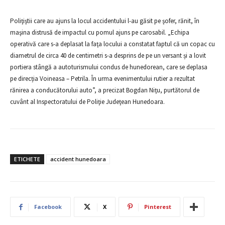
Poliţiştii care au ajuns la locul accidentului l-au găsit pe şofer, rănit, în
maşina distrusă de impactul cu pomul ajuns pe carosabil. „Echipa
operativă care s-a deplasat la faţa locului a constatat faptul că un copac cu
diametrul de circa 40 de centimetri s-a desprins de pe un versant și a lovit
portiera stângă a autoturismului condus de hunedorean, care se deplasa
pe direcția Voineasa – Petrila. În urma evenimentului rutier a rezultat
rănirea a conducătorului auto”, a precizat Bogdan Niţu, purtătorul de
cuvânt al Inspectoratului de Poliţie Judeţean Hunedoara.
ETICHETE
accident hunedoara
Facebook
X
Pinterest