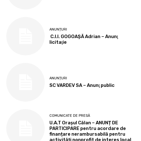
ANUNȚURI
C.I.I. GOGOAŞĂ Adrian – Anunţ
licitaţie
ANUNȚURI
SC VARDEV SA – Anunţ public
COMUNICATE DE PRESĂ
U.A.T Orașul Călan – ANUNȚ DE
PARTICIPARE pentru acordare de
finanțare nerambursabilă pentru
activități nonprofit de interes local