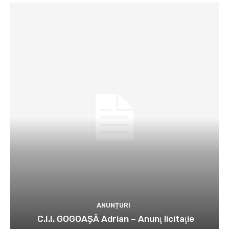
ANUNȚURI
C.I.I. GOGOAŞĂ Adrian – Anunţ licitaţie