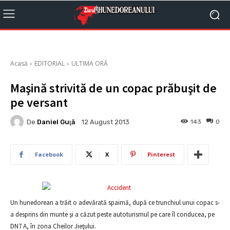
Acasă
EDITORIAL
ULTIMA ORĂ
Maşină strivită de un copac prăbuşit de
pe versant
De
Daniel Guţă
143
0
12 August 2013
Facebook
X
Pinterest
Un hunedorean a trăit o adevărată spaimă, după ce trunchiul unui copac s-
a desprins din munte şi a căzut peste autoturismul pe care îl conducea, pe
DN7 A, în zona Cheilor Jieţului.