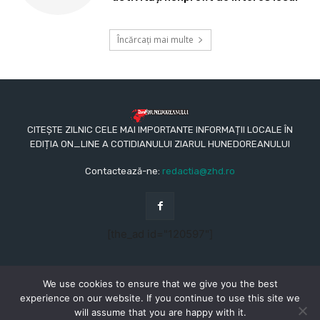
Încărcați mai multe
CITEȘTE ZILNIC CELE MAI IMPORTANTE INFORMAȚII LOCALE ÎN
EDIȚIA ON_LINE A COTIDIANULUI ZIARUL HUNEDOREANULUI
Contactează-ne:
redactia@zhd.ro
[the_ad id="120597"]
We use cookies to ensure that we give you the best
experience on our website. If you continue to use this site we
will assume that you are happy with it.
© Copyright - 2015 - 2023 - Ziarul Hunedoreanului