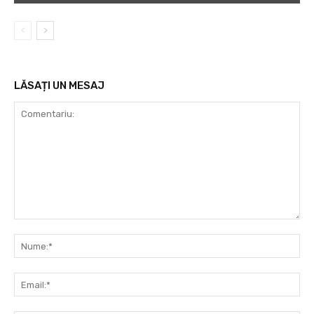
LĂSAȚI UN MESAJ
Comentariu:
Nu
Ema