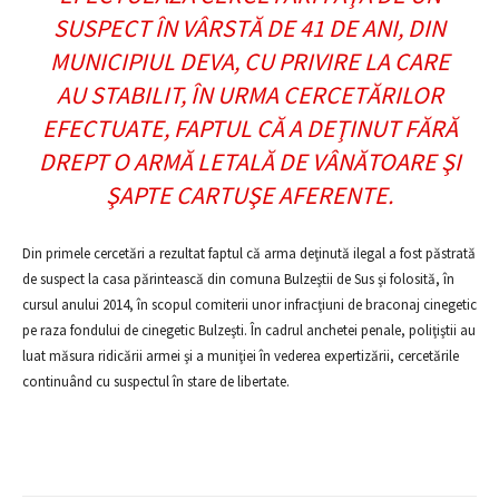
SUSPECT ÎN VÂRSTĂ DE 41 DE ANI, DIN
MUNICIPIUL DEVA, CU PRIVIRE LA CARE
AU STABILIT, ÎN URMA CERCETĂRILOR
EFECTUATE, FAPTUL CĂ A DEŢINUT FĂRĂ
DREPT O ARMĂ LETALĂ DE VÂNĂTOARE ŞI
ŞAPTE CARTUŞE AFERENTE.
Din primele cercetări a rezultat faptul că arma deţinută ilegal a fost păstrată
de suspect la casa părintească din comuna Bulzeştii de Sus şi folosită, în
cursul anului 2014, în scopul comiterii unor infracţiuni de braconaj cinegetic
pe raza fondului de cinegetic Bulzeşti. În cadrul anchetei penale, poliţiştii au
luat măsura ridicării armei şi a muniţiei în vederea expertizării, cercetările
continuând cu suspectul în stare de libertate.