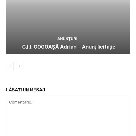
ANUNȚURI
C.I.I. GOGOAŞĂ Adrian – Anunţ licitaţie
LĂSAȚI UN MESAJ