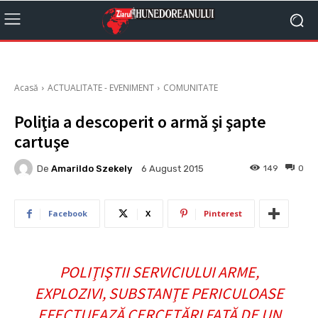
Acasă
ACTUALITATE - EVENIMENT
COMUNITATE
Poliţia a descoperit o armă şi şapte
cartuşe
De
Amarildo Szekely
149
0
6 August 2015
Facebook
X
Pinterest
POLIŢIŞTII SERVICIULUI ARME,
EXPLOZIVI, SUBSTANŢE PERICULOASE
EFECTUEAZĂ CERCETĂRI FAŢĂ DE UN