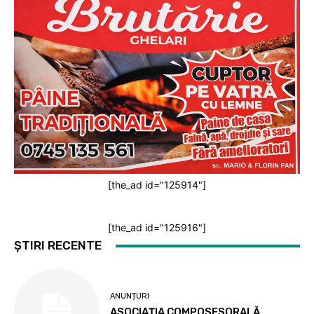
[the_ad id="125914"]
[the_ad id="125916"]
ȘTIRI RECENTE
ANUNȚURI
ASOCIAȚIA COMPOSESORALĂ