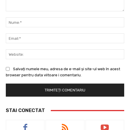
Comentariu:
Nu
Ema
Web
Salvați numele meu, adresa de e-mail și site-ul web în acest
browser pentru data viitoare i comentariu.
STAI CONECTAT