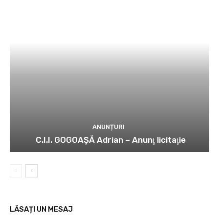
ANUNȚURI
C.I.I. GOGOAŞĂ Adrian – Anunţ licitaţie
LĂSAȚI UN MESAJ