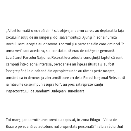
„A fost formată o echipă din 4 subofiţeri jandarmi care s-au deplasat la faţa
locului însoţiţi de un ranger şi doi salvamontişti. Ajunşi în zona numită
Bordul Tomi aceştia au observat 3 corturi şi 6 persoane din care 2 minori. În
urma verificarii acestora, s-a constatat că erau de cetăţenie germană.
Lucrătorul Parcului Naţional Retezat le-a adus la cunoştinţă faptul că sunt
campaţi într-o zonă interzisă, persoanele au înţeles situaţia şi au fost
însoţite până la o cabană din apropiere unde au rămas peste noapte,
urmând ca în dimineaţa zilei următoare cei de la Parcul Naţional Retezat să
ia măsurile ce se impun asupra lor”, au precizat reprezentanţii
Inspectoratului de Jandarmi Judeţean Hunedoara.
Tot marţi, jandarmii hunedoreni au depistat, în zona Bilugu – Valea de
Brazi o persoană cu autoturismul proprietate personală în albia râului Jiul