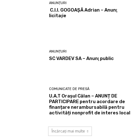
ANUNȚURI
C.I.I. GOGOAŞĂ Adrian – Anunţ
licitaţie
ANUNȚURI
SC VARDEV SA – Anunţ public
COMUNICATE DE PRESĂ
U.A.T Orașul Călan – ANUNȚ DE
PARTICIPARE pentru acordare de
finanțare nerambursabilă pentru
activități nonprofit de interes local
Încărcați mai multe