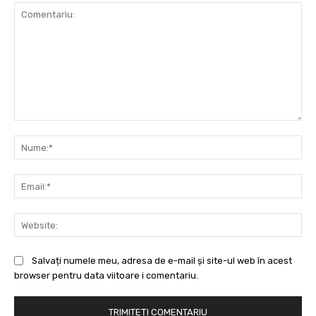
Comentariu:
Nu
Ema
Web
Salvați numele meu, adresa de e-mail și site-ul web în acest
browser pentru data viitoare i comentariu.