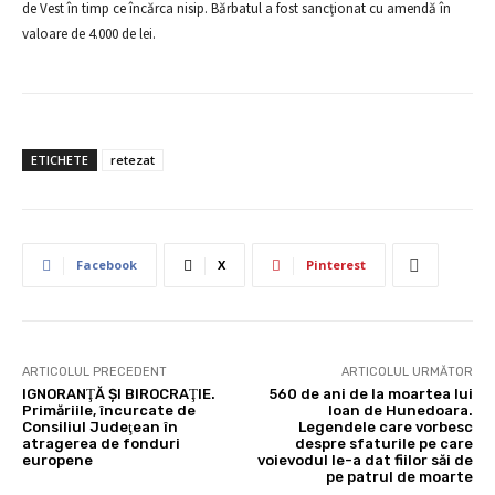
de Vest în timp ce încărca nisip. Bărbatul a fost sancţionat cu amendă în
valoare de 4.000 de lei.
ETICHETE
retezat
Facebook
X
Pinterest
ARTICOLUL PRECEDENT
ARTICOLUL URMĂTOR
IGNORANŢĂ ŞI BIROCRAŢIE.
560 de ani de la moartea lui
Primăriile, încurcate de
Ioan de Hunedoara.
Consiliul Judeţean în
Legendele care vorbesc
atragerea de fonduri
despre sfaturile pe care
europene
voievodul le-a dat fiilor săi de
pe patrul de moarte