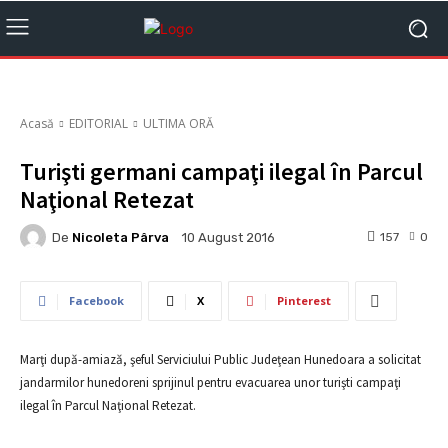
Acasă
EDITORIAL
ULTIMA ORĂ
Turişti germani campaţi ilegal în Parcul
Naţional Retezat
De
Nicoleta Pârva
157
0
10 August 2016
Facebook
X
Pinterest
Marţi după-amiază, şeful Serviciului Public Judeţean Hunedoara a solicitat
jandarmilor hunedoreni sprijinul pentru evacuarea unor turişti campaţi
ilegal în Parcul Naţional Retezat.