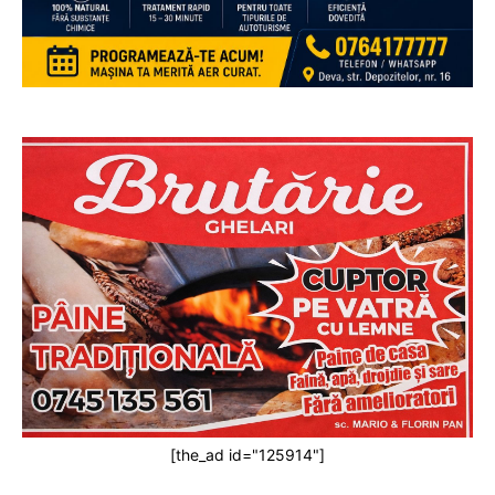
[the_ad id="125914"]