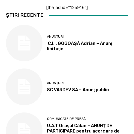
[the_ad id="125916"]
ȘTIRI RECENTE
ANUNȚURI
C.I.I. GOGOAŞĂ Adrian – Anunţ
licitaţie
ANUNȚURI
SC VARDEV SA – Anunţ public
COMUNICATE DE PRESĂ
U.A.T Orașul Călan – ANUNȚ DE
PARTICIPARE pentru acordare de