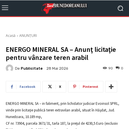
Acasă
ANUNȚURI
ENERGO MINERAL SA – Anunţ licitaţie
pentru vânzare teren arabil
De
Publicitate
90
0
28 Mai 2026
Facebook
X
Pinterest
ENERGO MINERAL SA – in faliment, prin lichidator judiciar Evoinsol SPRL,
vinde prin licitaţie publică teren extravilan arabil, situat în Hăşdat, Jud.
Hunedoara, 10.189 mp,
CF nr. 73904, parcela 3671/31, tarla 187, la preţul de 4230,5 Euro (exclusiv