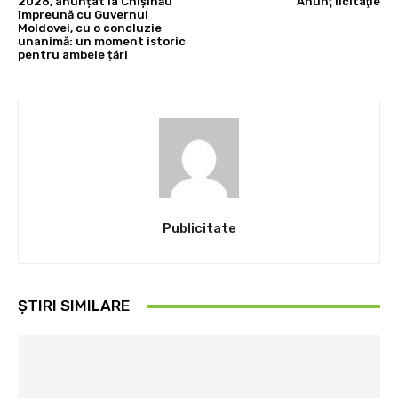
2026, anunțat la Chișinău
Anunţ licitaţie
împreună cu Guvernul
Moldovei, cu o concluzie
unanimă: un moment istoric
pentru ambele țări
Publicitate
ȘTIRI SIMILARE