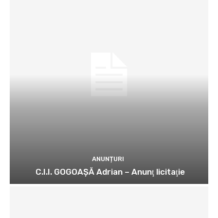
ANUNȚURI
C.I.I. GOGOAŞĂ Adrian – Anunţ licitaţie