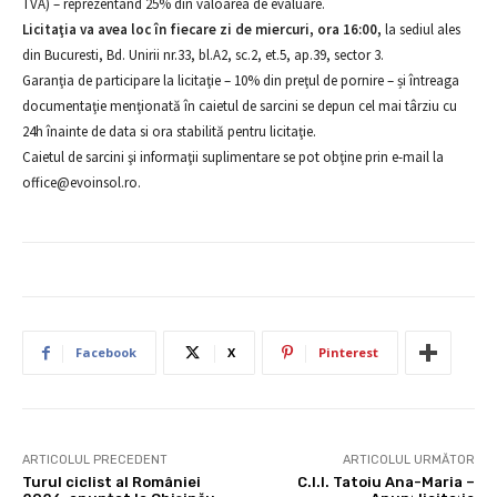
TVA) – reprezentând 25% din valoarea de evaluare.
Licitaţia va avea loc în fiecare zi de miercuri, ora 16:00,
la sediul ales
din Bucuresti, Bd. Unirii nr.33, bl.A2, sc.2, et.5, ap.39, sector 3.
Garanţia de participare la licitaţie – 10% din preţul de pornire – și întreaga
documentaţie menţionată în caietul de sarcini se depun cel mai târziu cu
24h înainte de data si ora stabilită pentru licitaţie.
Caietul de sarcini şi informaţii suplimentare se pot obţine prin e-mail la
office@evoinsol.ro.
Facebook
X
Pinterest
ARTICOLUL PRECEDENT
ARTICOLUL URMĂTOR
Turul ciclist al României
C.I.I. Tatoiu Ana-Maria –