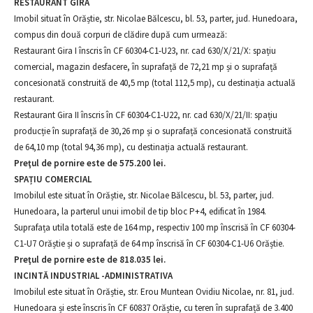
RESTAURANT GIRA
Imobil situat în Orăștie, str. Nicolae Bălcescu, bl. 53, parter, jud. Hunedoara,
compus din două corpuri de clădire după cum urmează:
Restaurant Gira I înscris în CF 60304-C1-U23, nr. cad 630/X/21/X: spațiu
comercial, magazin desfacere, în suprafață de 72,21 mp și o suprafață
concesionată construită de 40,5 mp (total 112,5 mp), cu destinația actuală
restaurant.
Restaurant Gira II înscris în CF 60304-C1-U22, nr. cad 630/X/21/II: spațiu
producție în suprafață de 30,26 mp și o suprafață concesionată construită
de 64,10 mp (total 94,36 mp), cu destinația actuală restaurant.
Preţul de pornire este de 575.200 lei.
SPAȚIU COMERCIAL
Imobilul este situat în Orăștie, str. Nicolae Bălcescu, bl. 53, parter, jud.
Hunedoara, la parterul unui imobil de tip bloc P+4, edificat în 1984.
Suprafața utila totală este de 164 mp, respectiv 100 mp înscrisă în CF 60304-
C1-U7 Orăștie și o suprafață de 64 mp înscrisă în CF 60304-C1-U6 Orăștie.
Preţul de pornire este de 818.035 lei.
INCINTĂ INDUSTRIAL -ADMINISTRATIVA
Imobilul este situat în Orăștie, str. Erou Muntean Ovidiu Nicolae, nr. 81, jud.
Hunedoara și este înscris în CF 60837 Orăștie, cu teren în suprafață de 3.400