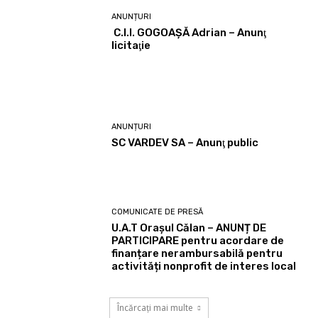
ANUNȚURI
C.I.I. GOGOAŞĂ Adrian – Anunţ
licitaţie
ANUNȚURI
SC VARDEV SA – Anunţ public
COMUNICATE DE PRESĂ
U.A.T Orașul Călan – ANUNȚ DE
PARTICIPARE pentru acordare de
finanțare nerambursabilă pentru
activități nonprofit de interes local
Încărcați mai multe