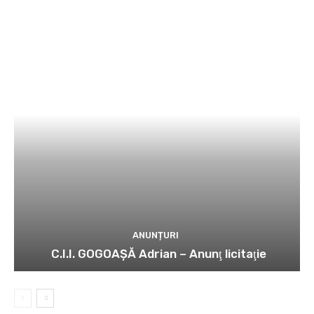
ANUNȚURI
C.I.I. GOGOAŞĂ Adrian – Anunţ licitaţie