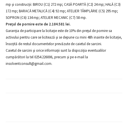
mp și construcții: BIROU (C1) 272 mp; CASĂ POARTĂ (C2) 24 mp; HALĂ (C3)
172 mp; BARACĂ METALICĂ (C4) 92 mp; ATELIER TÂMPLĂRIE (C5) 295 mp;
SOPRON (C6) 134 mp; ATELIER MECANIC (C7) 58 mp.
Preţul de pornire este de 2.184.581 lei.
Garanţia de participare la licitaţie este de 10% din preţul de pornire sa
activului pentru care se licitează și se depune cu mini 48h inainte de licitație,
însoțită de restul documentelor prevăzute de caietul de sarcini.
Caietul de sarcini şi orice informaţii sunt la dispoziţia eventualilor
cumpărători la tel 0254.226006, precum și pe e-mail la
insolventconsult@gmail.com.
Facebook
X
Pinterest
Whats