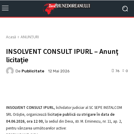
Acasă
ANUNȚURI
INSOLVENT CONSULT IPURL – Anunţ
licitaţie
De
Publicitate
76
0
12 Mai 2026
Facebook
X
Pinterest
Whats
INSOLVENT CONSULT IPURL
, lichidator judiciar al SC SEPE INSTALCOM
SRL Orăștie, organizează
licitaţie publică cu strigare în data de
04.06.2026, ora 12 00,
la sediul din Deva, str. M. Eminescu, nr. 11, ap. 2,
pentru vânzarea următoarelor active: