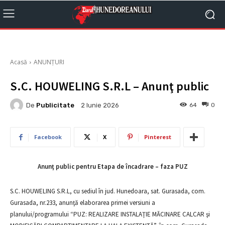
Acasă
ANUNȚURI
S.C. HOUWELING S.R.L – Anunţ public
De
Publicitate
64
0
2 Iunie 2026
Facebook
X
Pinterest
Anunţ public pentru Etapa de încadrare – faza PUZ
S.C. HOUWELING S.R.L, cu sediul în jud. Hunedoara, sat. Gurasada, com.
Gurasada, nr.233, anunţă elaborarea primei versiuni a
planului/programului “PUZ: REALIZARE INSTALAŢIE MĂCINARE CALCAR şi