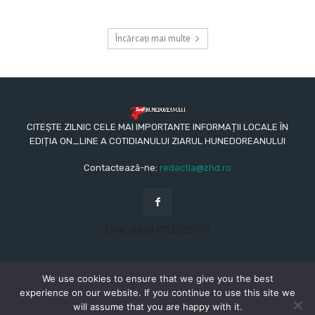
Încărcați mai multe
CITEȘTE ZILNIC CELE MAI IMPORTANTE INFORMAȚII LOCALE ÎN
EDIȚIA ON_LINE A COTIDIANULUI ZIARUL HUNEDOREANULUI
Contactează-ne:
redactia@zhd.ro
[the_ad id="120597"]
We use cookies to ensure that we give you the best
experience on our website. If you continue to use this site we
will assume that you are happy with it.
© Copyright - 2015 - 2023 - Ziarul Hunedoreanului