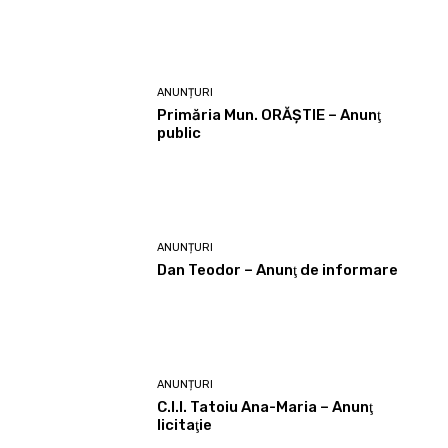
ANUNȚURI
Primăria Mun. ORĂȘTIE – Anunţ
public
ANUNȚURI
Dan Teodor – Anunţ de informare
ANUNȚURI
C.I.I. Tatoiu Ana-Maria – Anunţ
licitaţie