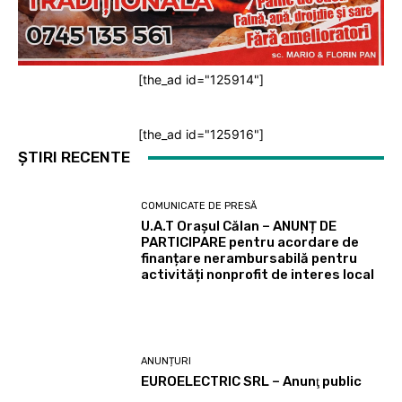
[the_ad id="125914"]
[the_ad id="125916"]
ȘTIRI RECENTE
COMUNICATE DE PRESĂ
U.A.T Orașul Călan – ANUNȚ DE
PARTICIPARE pentru acordare de
finanțare nerambursabilă pentru
activități nonprofit de interes local
ANUNȚURI
EUROELECTRIC SRL – Anunţ public