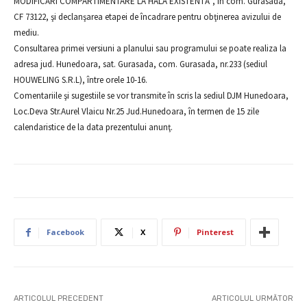
MODIFICĂRI COMPARTIMENTARE LA HALA EXISTENTĂ”, în com. Gurasada,
CF 73122, şi declanşarea etapei de încadrare pentru obţinerea avizului de
mediu.
Consultarea primei versiuni a planului sau programului se poate realiza la
adresa jud. Hunedoara, sat. Gurasada, com. Gurasada, nr.233 (sediul
HOUWELING S.R.L), între orele 10-16.
Comentariile şi sugestiile se vor transmite în scris la sediul DJM Hunedoara,
Loc.Deva Str.Aurel Vlaicu Nr.25 Jud.Hunedoara, în termen de 15 zile
calendaristice de la data prezentului anunţ.
Facebook
X
Pinterest
ARTICOLUL PRECEDENT
ARTICOLUL URMĂTOR