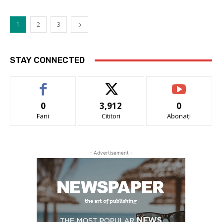
1
2
3
STAY CONNECTED
0
3,912
0
Fani
Cititori
Abonați
- Advertisement -