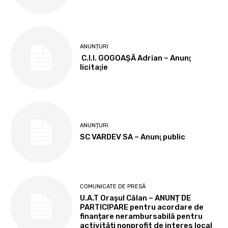
ANUNȚURI
C.I.I. GOGOAŞĂ Adrian – Anunţ
licitaţie
ANUNȚURI
SC VARDEV SA – Anunţ public
COMUNICATE DE PRESĂ
U.A.T Orașul Călan – ANUNȚ DE
PARTICIPARE pentru acordare de
finanțare nerambursabilă pentru
activități nonprofit de interes local