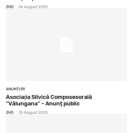
ZHD
-
26 August 2025
ANUNȚURI
Asociaţia Silvică Composesorală
“Vălungana” – Anunț public
ZHD
-
25 August 2025