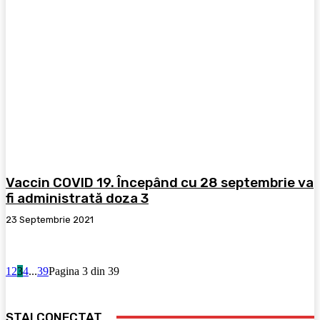
Vaccin COVID 19. Începând cu 28 septembrie va
fi administrată doza 3
23 Septembrie 2021
1
2
3
4
...
39
Pagina 3 din 39
STAI CONECTAT