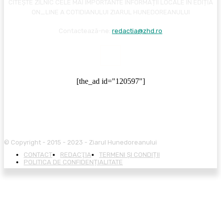
CITEȘTE ZILNIC CELE MAI IMPORTANTE INFORMAȚII LOCALE ÎN EDIȚIA
ON_LINE A COTIDIANULUI ZIARUL HUNEDOREANULUI
Contactează-ne:
redactia@zhd.ro
[the_ad id="120597"]
© Copyright - 2015 - 2023 - Ziarul Hunedoreanului
CONTACT
REDACŢIA
TERMENI ȘI CONDIȚII
POLITICA DE CONFIDENȚIALITATE