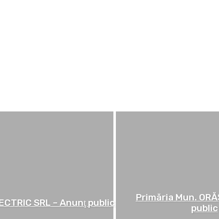
Primăria Mun. ORĂ
CTRIC SRL – Anunţ public
public