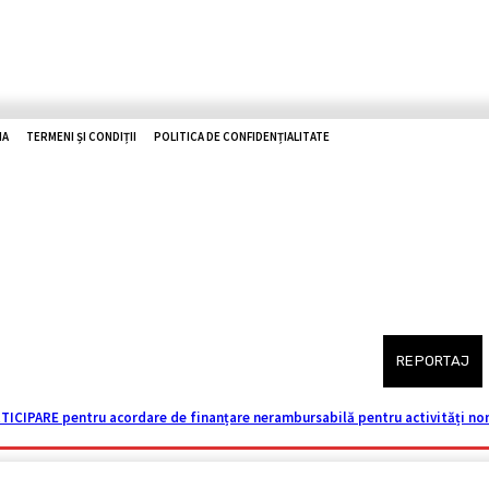
IA
TERMENI ȘI CONDIȚII
POLITICA DE CONFIDENȚIALITATE
O ZHD
RUTIERE
UTILE
TOP NEWS
ISTORII
REPORTAJ
TICIPARE pentru acordare de finanțare nerambursabilă pentru activități non