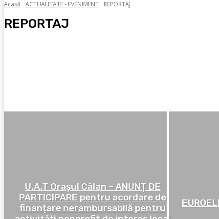
Acasă
ACTUALITATE - EVENIMENT
REPORTAJ
REPORTAJ
BANII NOȘTRI
COMUNICATE DE PRESĂ
COMUNITATE
CORONAVIRUS
CULTURĂ
DEZVĂLUIRI
U.A.T Orașul Călan – ANUNȚ DE
PARTICIPARE pentru acordare de
EUROELE
finanțare nerambursabilă pentru
activități nonprofit de interes local