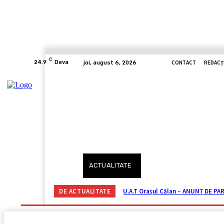
C
CONTACT
REDACŢ
24.9
Deva
joi, august 6, 2026
ACASĂ
ACTUALITATE
CORONAVIRUS
VIDE
DE ACTUALITATE
U.A.T Orașul Călan – ANUNȚ DE PAR