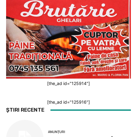
[the_ad id="125914"]
[the_ad id="125916"]
ȘTIRI RECENTE
ANUNȚURI