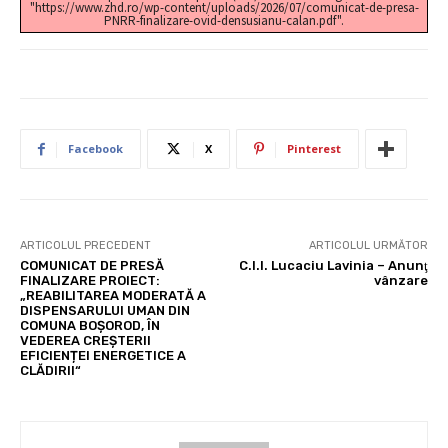
"https://www.zhd.ro/wp-content/uploads/2026/07/comunicat-de-presa-
PNRR-finalizare-ovid-densusianu-calan.pdf".
Facebook
X
Pinterest
ARTICOLUL PRECEDENT
ARTICOLUL URMĂTOR
COMUNICAT DE PRESĂ
C.I.I. Lucaciu Lavinia – Anunţ
FINALIZARE PROIECT:
vânzare
„REABILITAREA MODERATĂ A
DISPENSARULUI UMAN DIN
COMUNA BOȘOROD, ÎN
VEDEREA CREȘTERII
EFICIENȚEI ENERGETICE A
CLĂDIRII“