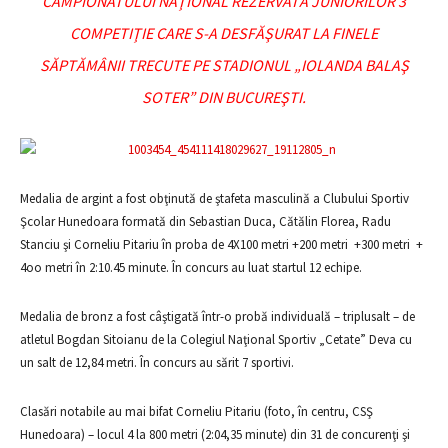
CAMPIONATULUI NAŢIONAL REZERVATĂ JUNIORILOR 3
COMPETIŢIE CARE S-A DESFĂŞURAT LA FINELE
SĂPTĂMÂNII TRECUTE PE STADIONUL „IOLANDA BALAŞ
SOTER” DIN BUCUREŞTI.
Medalia de argint a fost obţinută de ştafeta masculină a Clubului Sportiv
Şcolar Hunedoara formată din Sebastian Duca, Cătălin Florea, Radu
Stanciu şi Corneliu Pitariu în proba de 4X100 metri +200 metri +300 metri +
4oo metri în 2:10.45 minute. În concurs au luat startul 12 echipe.
Medalia de bronz a fost câştigată într-o probă individuală – triplusalt – de
atletul Bogdan Sitoianu de la Colegiul Naţional Sportiv „Cetate” Deva cu
un salt de 12,84 metri. În concurs au sărit 7 sportivi.
Clasări notabile au mai bifat Corneliu Pitariu (foto, în centru, CSŞ
Hunedoara) – locul 4 la 800 metri (2:04,35 minute) din 31 de concurenţi şi