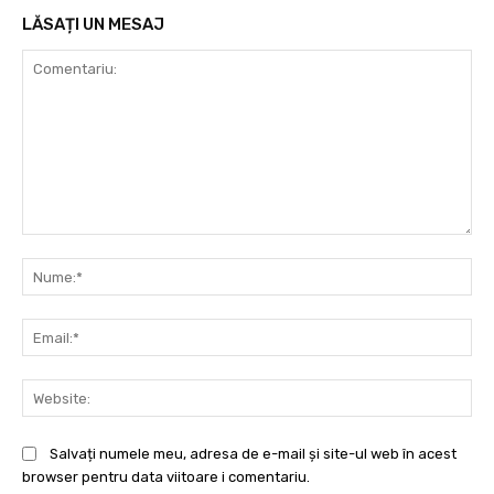
LĂSAȚI UN MESAJ
Comentariu:
Nu
Ema
Web
Salvați numele meu, adresa de e-mail și site-ul web în acest
browser pentru data viitoare i comentariu.