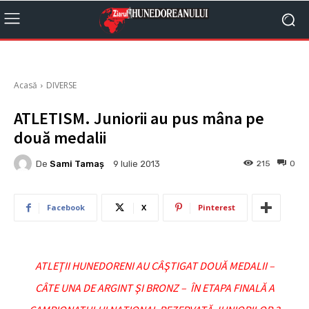
Acasă
DIVERSE
ATLETISM. Juniorii au pus mâna pe
două medalii
De
Sami Tamaş
215
0
9 Iulie 2013
Facebook
X
Pinterest
ATLEŢII HUNEDORENI AU CÂŞTIGAT DOUĂ MEDALII –
CÂTE UNA DE ARGINT ŞI BRONZ – ÎN ETAPA FINALĂ A