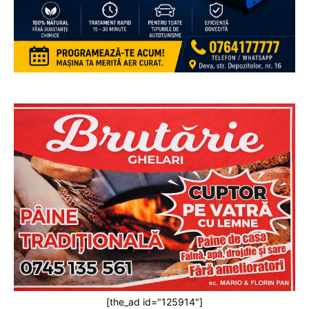
[the_ad id="125914"]