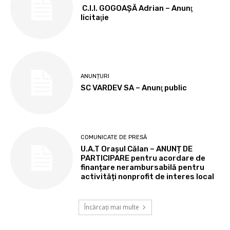
C.I.I. GOGOAŞĂ Adrian – Anunţ
licitaţie
ANUNȚURI
SC VARDEV SA – Anunţ public
COMUNICATE DE PRESĂ
U.A.T Orașul Călan – ANUNȚ DE
PARTICIPARE pentru acordare de
finanțare nerambursabilă pentru
activități nonprofit de interes local
Încărcați mai multe