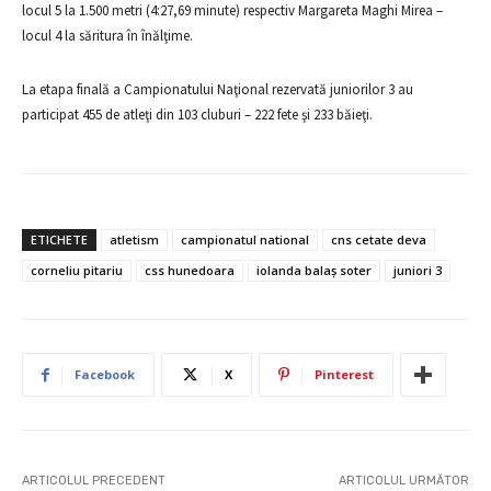
locul 5 la 1.500 metri (4:27,69 minute) respectiv Margareta Maghi Mirea –
locul 4 la săritura în înălţime.
La etapa finală a Campionatului Naţional rezervată juniorilor 3 au
participat 455 de atleţi din 103 cluburi – 222 fete şi 233 băieţi.
ETICHETE
atletism
campionatul national
cns cetate deva
corneliu pitariu
css hunedoara
iolanda balaş soter
juniori 3
Facebook
X
Pinterest
ARTICOLUL PRECEDENT
ARTICOLUL URMĂTOR