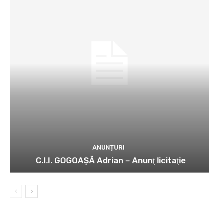
ANUNȚURI
C.I.I. GOGOAŞĂ Adrian – Anunţ licitaţie