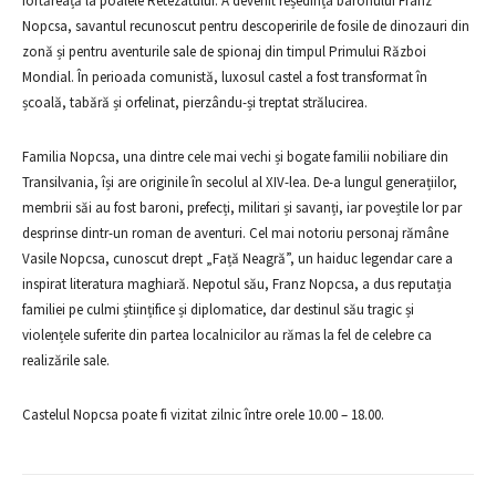
fortăreață la poalele Retezatului. A devenit reședința baronului Franz
Nopcsa, savantul recunoscut pentru descoperirile de fosile de dinozauri din
zonă și pentru aventurile sale de spionaj din timpul Primului Război
Mondial. În perioada comunistă, luxosul castel a fost transformat în
școală, tabără și orfelinat, pierzându-și treptat strălucirea.
Familia Nopcsa, una dintre cele mai vechi și bogate familii nobiliare din
Transilvania, își are originile în secolul al XIV-lea. De-a lungul generațiilor,
membrii săi au fost baroni, prefecți, militari și savanți, iar poveștile lor par
desprinse dintr-un roman de aventuri. Cel mai notoriu personaj rămâne
Vasile Nopcsa, cunoscut drept „Față Neagră”, un haiduc legendar care a
inspirat literatura maghiară. Nepotul său, Franz Nopcsa, a dus reputația
familiei pe culmi științifice și diplomatice, dar destinul său tragic și
violențele suferite din partea localnicilor au rămas la fel de celebre ca
realizările sale.
Castelul Nopcsa poate fi vizitat zilnic între orele 10.00 – 18.00.