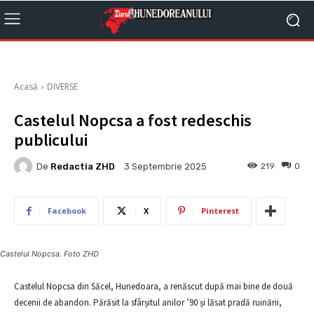
Acasă
DIVERSE
Castelul Nopcsa a fost redeschis
publicului
De
Redactia ZHD
219
0
3 Septembrie 2025
Facebook
X
Pinterest
Castelul Nopcsa. Foto ZHD
Castelul Nopcsa din Săcel, Hunedoara, a renăscut după mai bine de două
decenii de abandon. Părăsit la sfârșitul anilor ’90 și lăsat pradă ruinării,