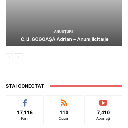
ANUNȚURI
C.I.I. GOGOAŞĂ Adrian – Anunţ licitaţie
STAI CONECTAT
17,116
110
7,410
Fani
Cititori
Abonați