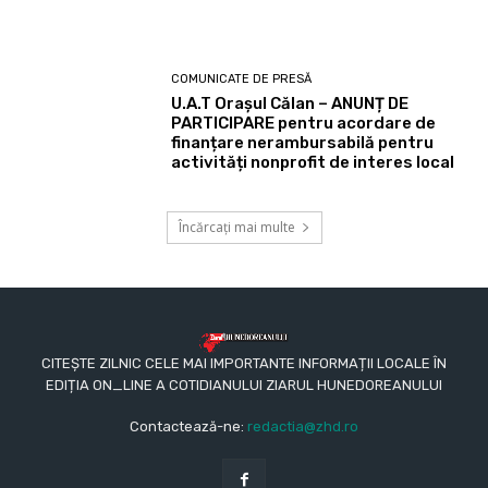
COMUNICATE DE PRESĂ
U.A.T Orașul Călan – ANUNȚ DE
PARTICIPARE pentru acordare de
finanțare nerambursabilă pentru
activități nonprofit de interes local
Încărcați mai multe
CITEȘTE ZILNIC CELE MAI IMPORTANTE INFORMAȚII LOCALE ÎN
EDIȚIA ON_LINE A COTIDIANULUI ZIARUL HUNEDOREANULUI
Contactează-ne:
redactia@zhd.ro