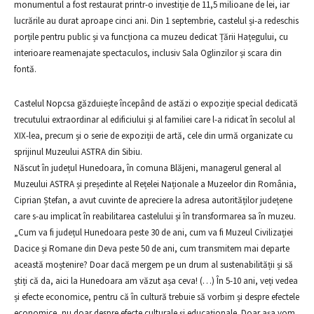
monumentul a fost restaurat printr-o investiție de 11,5 milioane de lei, iar
lucrările au durat aproape cinci ani. Din 1 septembrie, castelul și-a redeschis
porțile pentru public și va funcționa ca muzeu dedicat Țării Hațegului, cu
interioare reamenajate spectaculos, inclusiv Sala Oglinzilor și scara din
fontă.
Castelul Nopcsa găzduiește începând de astăzi o expoziție special dedicată
trecutului extraordinar al edificiului și al familiei care l-a ridicat în secolul al
XIX-lea, precum și o serie de expoziții de artă, cele din urmă organizate cu
sprijinul Muzeului ASTRA din Sibiu.
Născut în județul Hunedoara, în comuna Blăjeni, managerul general al
Muzeului ASTRA și președinte al Rețelei Naționale a Muzeelor din România,
Ciprian Ștefan, a avut cuvinte de apreciere la adresa autorităților județene
care s-au implicat în reabilitarea castelului și în transformarea sa în muzeu.
„Cum va fi județul Hunedoara peste 30 de ani, cum va fi Muzeul Civilizației
Dacice și Romane din Deva peste 50 de ani, cum transmitem mai departe
această moștenire? Doar dacă mergem pe un drum al sustenabilității și să
știți că da, aici la Hunedoara am văzut așa ceva! (…) În 5-10 ani, veți vedea
și efecte economice, pentru că în cultură trebuie să vorbim și despre efectele
economice, nu doar despre efecte culturale și educaționale. Doar așa vom