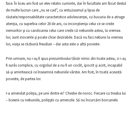
face. În liceu am fost un elev relativ cuminte, dar în facultate am făcut destul
de multe lucruri care „nu se cad”, cu entuziasmul şi lipsa de
răutate/responsabilitate caracteristice adolescenţei, cu bucuria de a atrage
atenţia, cu superbia celor 20 de ani, cu inconştienţa celui ce se crede
nemuritor şi cu candoarea celui care crede că nebuniile astea, la vremea
lor, sunt inocente şi poate chiar dezirabile. Dacă nu faci nebunii la vremea
lor, viaţa se răzbună freudian – dar asta este o altă poveste.
Prin urmare, nu i-aş fi spus prezumtivului tânăr nimic din toate astea, ci i-aş
fi surâs complice, cu orgoliul de a nu fi un coclit, ipocrit şi acrit, incapabil
să-şi amintească ce înseamnă nebuniile vârstei. Am fost, în toată această
poveste, de partea lor.
I-a amendat poliţia, pe unii dintre ei? Chestie de noroc. Fiecare cu treaba lui
– liceenii cu nebuniile, poliţiştii cu amenzile. Să nu încurcăm borcanele.