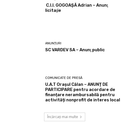
C.I.I. GOGOAŞĂ Adrian – Anunţ
licitaţie
ANUNȚURI
SC VARDEV SA – Anunţ public
COMUNICATE DE PRESĂ
U.A.T Orașul Călan – ANUNȚ DE
PARTICIPARE pentru acordare de
finanțare nerambursabilă pentru
activități nonprofit de interes local
Încărcați mai multe