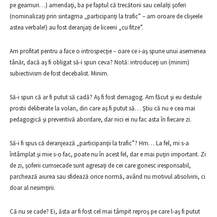
pe geamuri…) amendaţi, ba pe faptul că trecătorii sau ceilalţi şoferi
(nominalizaţi prin sintagma „participanţi la trafic” – am oroare de clişeele
astea verbale!) au fost deranjaţi de liceeni „cu fitze”.
Am profitat pentru a face o introspecţie – oare ce i-aş spune unui asemenea
tânăr, dacă aş fi obligat să-i spun ceva? Notă: introduceţi un (minim)
subiectivism de fost decebalist. Minim.
Să-i spun că ar fi putut să cadă? Aş fi fost demagog. Am făcut şi eu destule
prostii deliberate la volan, din care aş fi putut să… Ştiu că nu e cea mai
pedagogică şi preventivă abordare, dar nici ei nu fac asta în fiecare zi.
Să-i fi spus că deranjează „participanţii la trafic”? Hm… La fel, mi s-a
întâmplat şi mie s-o fac, poate nu în acest fel, dar e mai puţin important. Zi
de zi, şoferii cumsecade sunt agresaţi de cei care gonesc iresponsabil,
parchează aiurea sau sfidează orice normă, având nu motivul absolvirii, ci
doar al nesimţirii.
Că nu se cade? Ei, ăsta ar fi fost cel mai tâmpit reproş pe care l-aş fi putut