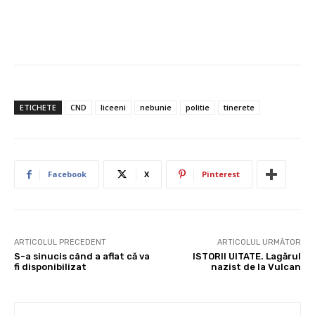
ETICHETE
CND
liceeni
nebunie
politie
tinerete
Facebook
X
Pinterest
ARTICOLUL PRECEDENT
ARTICOLUL URMĂTOR
S-a sinucis când a aflat că va
ISTORII UITATE. Lagărul
fi disponibilizat
nazist de la Vulcan