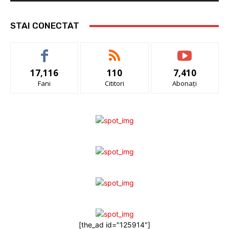
STAI CONECTAT
17,116
110
7,410
Fani
Cititori
Abonați
[the_ad id="125914"]