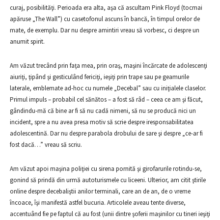
curaj, posibilităţi. Perioada era alta, aşa că ascultam Pink Floyd (tocmai
apăruse „The Wall”) cu casetofonul ascuns în bancă, în timpul orelor de
mate, de exemplu. Dar nu despre amintiri vreau să vorbesc, ci despre un
anumit spirit.
Am văzut trecând prin faţa mea, prin oraş, maşini încărcate de adolescenţi
aiuriţi, ţipând şi gesticulând fericiţi, ieşiţi prin trape sau pe geamurile
laterale, emblemate ad-hoc cu numele „Decebal” sau cu iniţialele claselor.
Primul impuls – probabil cel sănătos – a fost să râd – ceea ce am şi făcut,
gândindu-mă că bine ar fi să nu cadă nimeni, să nu se producă nici un
incident, spre a nu avea presa motiv să scrie despre iresponsabilitatea
adolescentină. Dar nu despre parabola drobului de sare şi despre „ce-ar fi
fost dacă…” vreau să scriu.
Am văzut apoi maşina poliţiei cu sirena pornită şi girofarurile rotindu-se,
gonind să prindă din urmă autoturismele cu liceeni. Ulterior, am citit ştirile
online despre decebaliştii anilor terminali, care an de an, de o vreme
încoace, îşi manifestă astfel bucuria. Articolele aveau tente diverse,
accentuând fie pe faptul că au fost (unii dintre şoferii maşinilor cu tineri ieşiţi