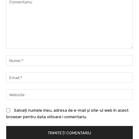
Comentariu:
Nu
Ema
Web
Salvați numele meu, adresa de e-mail și site-ul web în acest
browser pentru data viitoare i comentariu.