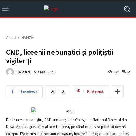
Acasă
DIVERSE
CND, liceenii nebunatici şi poliţiştii
vigilenţi
De
Zhd
172
2
28 Mai 2013
Facebook
X
Pinterest
Pentru cei care nu ştiu, CND sunt iniţialele Colegiului Naţional Decebal din
Deva. Am fost şi eu elev al acestui liceu, pe când mai avea până să devină
colegiu. Făceam şi noi nebuniile noastre, fiecare în funcţie de personalitate,