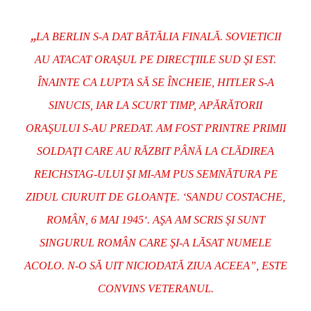
„
LA BERLIN S-A DAT BĂTĂLIA FINALĂ. SOVIETICII
AU ATACAT ORAŞUL PE DIRECŢIILE SUD ŞI EST.
ÎNAINTE CA LUPTA SĂ SE ÎNCHEIE, HITLER S-A
SINUCIS, IAR LA SCURT TIMP, APĂRĂTORII
ORAŞULUI S-AU PREDAT. AM FOST PRINTRE PRIMII
SOLDAŢI CARE AU RĂZBIT PÂNĂ LA CLĂDIREA
REICHSTAG-ULUI ŞI MI-AM PUS SEMNĂTURA PE
ZIDUL CIURUIT DE GLOANŢE.
‘
SANDU COSTACHE,
ROMÂN, 6 MAI 1945
‘. A
ŞA AM SCRIS ŞI SUNT
SINGURUL ROMÂN CARE ŞI-A LĂSAT NUMELE
ACOLO. N-O SĂ UIT NICIODATĂ ZIUA ACEEA”
, ESTE
CONVINS VETERANUL.