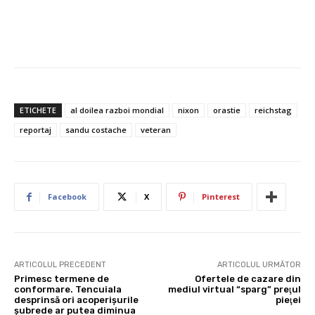
ETICHETE
al doilea razboi mondial
nixon
orastie
reichstag
reportaj
sandu costache
veteran
Facebook
X
Pinterest
ARTICOLUL PRECEDENT
ARTICOLUL URMĂTOR
Primesc termene de
Ofertele de cazare din
conformare. Tencuiala
mediul virtual “sparg” preţul
desprinsă ori acoperişurile
pieţei
şubrede ar putea diminua