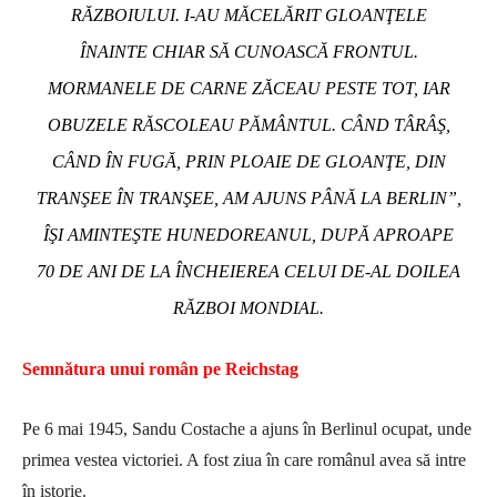
RĂZBOIULUI. I-AU MĂCELĂRIT GLOANŢELE
ÎNAINTE CHIAR SĂ CUNOASCĂ FRONTUL.
MORMANELE DE CARNE ZĂCEAU PESTE TOT, IAR
OBUZELE RĂSCOLEAU PĂMÂNTUL. CÂND TÂRÂŞ,
CÂND ÎN FUGĂ, PRIN PLOAIE DE GLOANŢE, DIN
TRANŞEE ÎN TRANŞEE, AM AJUNS PÂNĂ LA BERLIN”
,
ÎŞI AMINTEŞTE HUNEDOREANUL, DUPĂ APROAPE
70 DE ANI DE LA ÎNCHEIEREA CELUI DE-AL DOILEA
RĂZBOI MONDIAL.
Semnătura unui român pe Reichstag
Pe 6 mai 1945, Sandu Costache a ajuns în Berlinul ocupat, unde
primea vestea victoriei. A fost ziua în care românul avea să intre
în istorie.