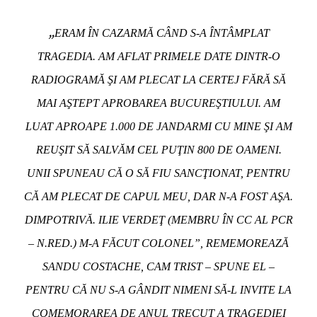
„
ERAM ÎN CAZARMĂ CÂND S-A ÎNTÂMPLAT
TRAGEDIA. AM AFLAT PRIMELE DATE DINTR-O
RADIOGRAMĂ ŞI AM PLECAT LA CERTEJ FĂRĂ SĂ
MAI AŞTEPT APROBAREA BUCUREŞTIULUI. AM
LUAT APROAPE 1.000 DE JANDARMI CU MINE ŞI AM
REUŞIT SĂ SALVĂM CEL PUŢIN 800 DE OAMENI.
UNII SPUNEAU CĂ O SĂ FIU SANCŢIONAT, PENTRU
CĂ AM PLECAT DE CAPUL MEU, DAR N-A FOST AŞA.
DIMPOTRIVĂ. ILIE VERDEŢ (MEMBRU ÎN CC AL PCR
– N.RED.) M-A FĂCUT COLONEL”
, REMEMOREAZĂ
SANDU COSTACHE, CAM TRIST – SPUNE EL –
PENTRU CĂ NU S-A GÂNDIT NIMENI SĂ-L INVITE LA
COMEMORAREA DE ANUL TRECUT A TRAGEDIEI