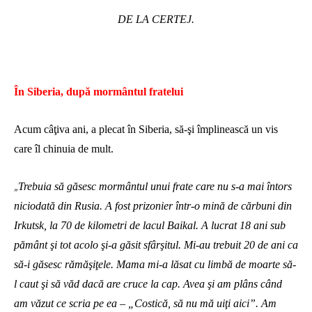
DE LA CERTEJ.
În Siberia, după mormântul fratelui
Acum câţiva ani, a plecat în Siberia, să-şi împlinească un vis
care îl chinuia de mult.
Trebuia să găsesc mormântul unui frate care nu s-a mai întors
„
niciodată din Rusia. A fost prizonier într-o mină de cărbuni din
Irkutsk, la 70 de kilometri de lacul Baikal. A lucrat 18 ani sub
pământ şi tot acolo şi-a găsit sfârşitul. Mi-au trebuit 20 de ani ca
să-i găsesc rămăşiţele. Mama mi-a lăsat cu limbă de moarte să-
l caut şi să văd dacă are cruce la cap. Avea şi am plâns când
am văzut ce scria pe ea – „Costică, să nu mă uiţi aici”. Am