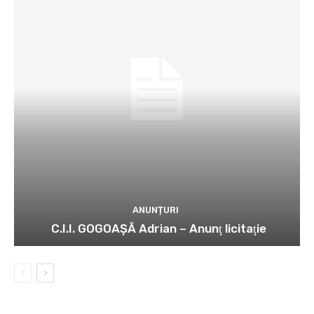
ANUNȚURI
C.I.I. GOGOAŞĂ Adrian – Anunţ licitaţie