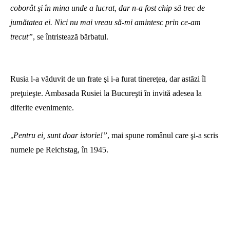
coborât şi în mina unde a lucrat, dar n-a fost chip să trec de
jumătatea ei. Nici nu mai vreau să-mi amintesc prin ce-am
trecut”
, se întristează bărbatul.
Rusia l-a văduvit de un frate şi i-a furat tinereţea, dar astăzi îl
preţuieşte. Ambasada Rusiei la Bucureşti în invită adesea la
diferite evenimente.
Pentru ei, sunt doar istorie!”
, mai spune românul care şi-a scris
„
numele pe Reichstag, în 1945.