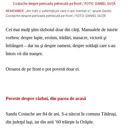
REMEMBER.
„Am trăit o suferinţă pe care n-am meritat-o”, spune Sandu
Costache despre perioada petrecută pe front / FOTO: DANIEL GUŢĂ
Cei mai mulţi ştim războiul doar din cărţi. Manualele de istorie
vorbesc despre lupte, eroism, trădări, masacre, victorii şi
înfrângeri – dar nu şi despre oameni, despre soldaţii care s-au
întors vii din tranşee.
Oroarea de pe front o pot povesti doar ei.
Poveste despre război, din pacea de acasă
Sandu Costache are 84 de ani. S-a născut în comuna Tătăruşi,
din judeţul Iaşi, iar din anii
’60
trăieşte la Orăştie.