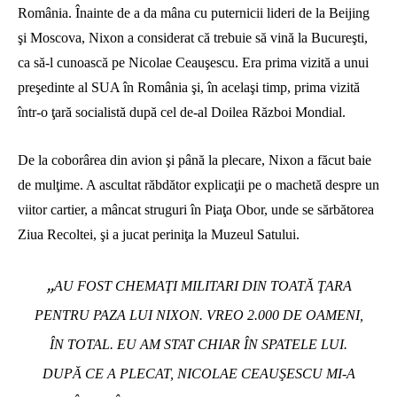
România. Înainte de a da mâna cu puternicii lideri de la Beijing
şi Moscova, Nixon a considerat că trebuie să vină la Bucureşti,
ca să-l cunoască pe Nicolae Ceauşescu. Era prima vizită a unui
preşedinte al SUA în România şi, în acelaşi timp, prima vizită
într-o ţară socialistă după cel de-al Doilea Război Mondial.
De la coborârea din avion şi până la plecare, Nixon a făcut baie
de mulţime. A ascultat răbdător explicaţii pe o machetă despre un
viitor cartier, a mâncat struguri în Piaţa Obor, unde se sărbătorea
Ziua Recoltei, şi a jucat periniţa la Muzeul Satului.
„
AU FOST CHEMAŢI MILITARI DIN TOATĂ ŢARA
PENTRU PAZA LUI NIXON. VREO 2.000 DE OAMENI,
ÎN TOTAL. EU AM STAT CHIAR ÎN SPATELE LUI.
DUPĂ CE A PLECAT, NICOLAE CEAUŞESCU MI-A