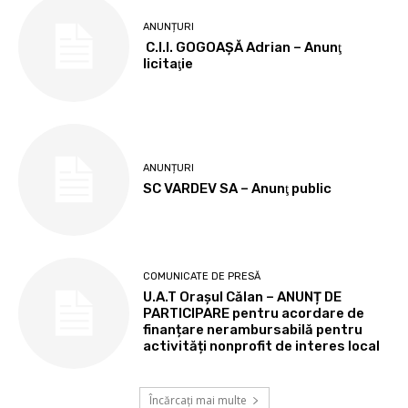
ANUNȚURI
C.I.I. GOGOAŞĂ Adrian – Anunţ
licitaţie
ANUNȚURI
SC VARDEV SA – Anunţ public
COMUNICATE DE PRESĂ
U.A.T Orașul Călan – ANUNȚ DE
PARTICIPARE pentru acordare de
finanțare nerambursabilă pentru
activități nonprofit de interes local
Încărcați mai multe